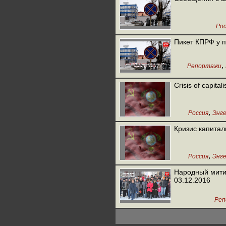
Рос
Пикет КПРФ у 
,
Репортажи
Crisis of capita
,
Россия
Энге
Кризис капитал
,
Россия
Энге
Народный мити
03.12.2016
Реп