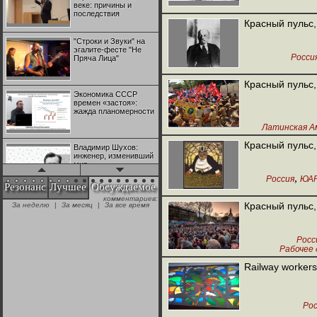
веке: причины и
последствия
Красный пульс,
"Строки и Звуки" на
эгалите-фесте "Не
Росси
Пряча Лица"
Красный пульс,
Экономика СССР
времен «застоя»:
жажда планомерности
Латинская А
Красный пульс,
Владимир Шухов:
инженер, изменивший
мир
,
Россия
ЮА
Резонанс
Лучшее
Обсуждаемое
комментариев:
"Аркадий Коц" на
Красный пульс,
За неделю
|
За месяц
|
За все время
эгалите-фесте "Не
Пряча Лица"
Росс
Рабочее
Контрапункты
глобализации:
Railway workers
геополитэкономическ
ий анализ
Рос
100 лет Ноябрьской
революции в