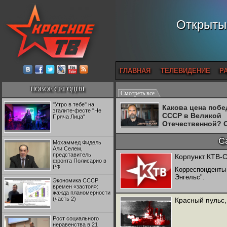
Открытый
ГЛАВНАЯ
ТЕЛЕВИДЕНИЕ
Р
НОВОЕ СЕГОДНЯ
Смотреть все
"Утро в тебе" на
Какова цена поб
эгалите-фесте "Не
СССР в Великой
Пряча Лица"
Отечественной? 
Двуреченский о
потерянной
С
Мохаммед Фидель
революционност
Али Селем,
представитель
Корпункт КТВ-
фронта Полисарио в
РФ
Корреспонденты 
Энгельс".
Экономика СССР
времен «застоя»:
жажда планомерности
(часть 2)
Красный пульс,
Рост социального
неравенства в 21