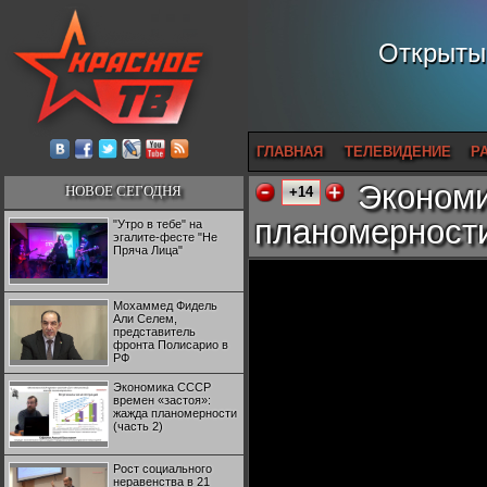
Открытый
ГЛАВНАЯ
ТЕЛЕВИДЕНИЕ
Р
Экономи
НОВОЕ СЕГОДНЯ
+14
планомерност
"Утро в тебе" на
эгалите-фесте "Не
Пряча Лица"
Мохаммед Фидель
Али Селем,
представитель
фронта Полисарио в
РФ
Экономика СССР
времен «застоя»:
жажда планомерности
(часть 2)
Рост социального
неравенства в 21