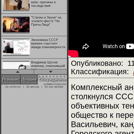
веке: причины и
последствия
"Строки и Звуки" на
эгалите-фесте "Не
Пряча Лица"
Экономика СССР
времен «застоя»:
жажда планомерности
Опубликовано:
1
Владимир Шухов:
инженер, изменивший
мир
Классификация:
Резонанс
Лучшее
Обсуждаемое
комментариев:
"Аркадий Коц" на
Комплексный ан
За неделю
|
За месяц
|
За все время
эгалите-фесте "Не
Пряча Лица"
столкнулся СССР
объективных тен
Контрапункты
глобализации:
общество к пер
геополитэкономическ
ий анализ
Васильевич, кан
100 лет Ноябрьской
Городского аген
революции в