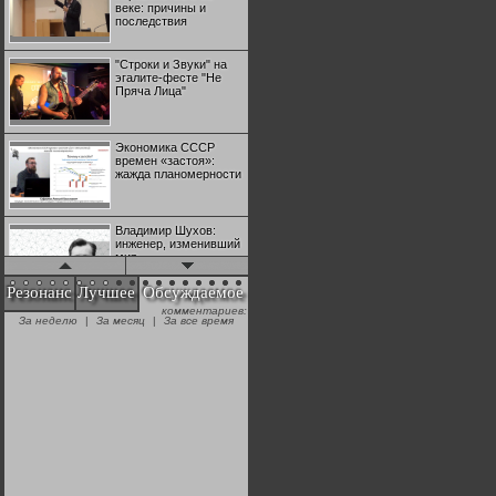
веке: причины и
последствия
"Строки и Звуки" на
эгалите-фесте "Не
Пряча Лица"
Экономика СССР
времен «застоя»:
жажда планомерности
Владимир Шухов:
инженер, изменивший
мир
Резонанс
Лучшее
Обсуждаемое
комментариев:
"Аркадий Коц" на
За неделю
|
За месяц
|
За все время
эгалите-фесте "Не
Пряча Лица"
Контрапункты
глобализации:
геополитэкономическ
ий анализ
100 лет Ноябрьской
революции в