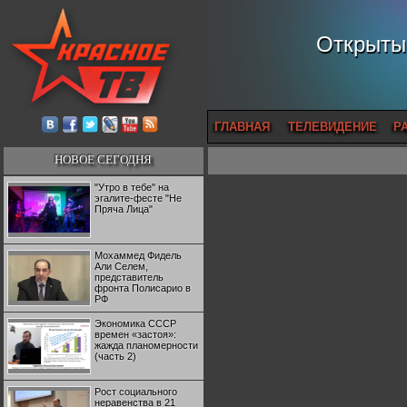
Открытый
ГЛАВНАЯ
ТЕЛЕВИДЕНИЕ
Р
НОВОЕ СЕГОДНЯ
"Утро в тебе" на
эгалите-фесте "Не
Пряча Лица"
Мохаммед Фидель
Али Селем,
представитель
фронта Полисарио в
РФ
Экономика СССР
времен «застоя»:
жажда планомерности
(часть 2)
Рост социального
неравенства в 21