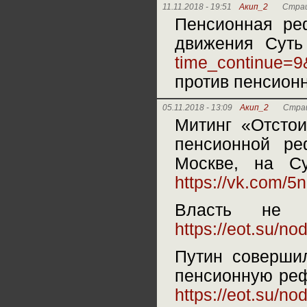
11.11.2018 - 19:51
Акип_2
Страш
Пенсионная ре
движения Сут
time_continue
против пенсион
05.11.2018 - 13:09
Акип_2
Страш
Митинг «Отсто
пенсионной ре
Москве, на Су
https://vk.com/5
Власть не 
https://eot.su/n
Путин соверши
пенсионную рефо
https://eot.su/n