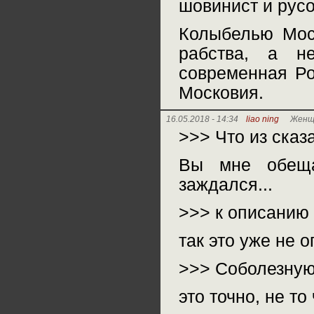
шовинист и рус
Колыбелью Моск
рабства, а н
современная Ро
Московия.
16.05.2018 - 14:34
liao ning
Женщи
>>> Что из сказ
Вы мне обеща
заждался...
>>> к описанию
так это уже не 
>>> Соболезную,
это точно, не т