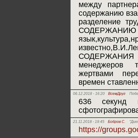
между партнер
содержанию вза
разделение тру
СОДЕРЖАНИЮ
язык,культура,
известно,В.
СОДЕРЖАНИЯ л
менеджеров т
жертвами пер
времен ставленн
06.12.2018 - 16:20
ВсемДруг
Поб
636 секунд 
сфотографирова
21.11.2018 - 19:45
Бобров С.
"Дик
https://groups.g