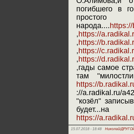
О.Алимова,и 
погибшего в г
простого
народа....
https:/
,
https://a.radika
,
https://b.radika
,
https://c.radika
,
https://d.radika
,гады самое стр
там "милостл
https://b.radika
://a.radikal.ru
"козёл" записы
будет...
https://a.radika
15.07.2018 - 18:48
Николай/ДРУГО