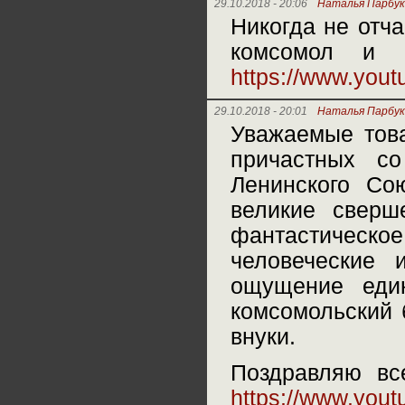
29.10.2018 - 20:06
Наталья Парбук
Никогда не отч
комсомол и 
https://www.yo
29.10.2018 - 20:01
Наталья Парбук
Уважаемые това
причастных с
Ленинского Со
великие сверш
фантастическое
человеческие
ощущение еди
комсомольский 
внуки.
Поздравляю вс
https://www.you