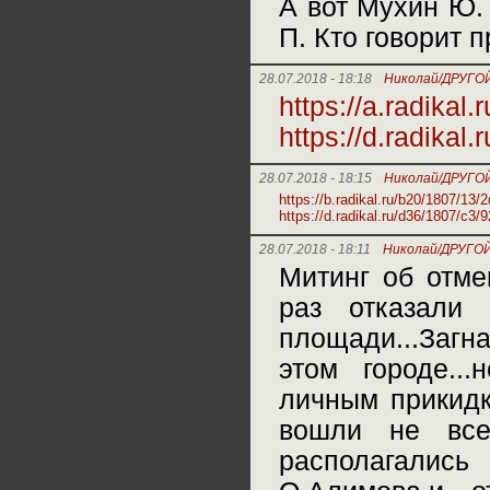
А вот Мухин Ю. 
П. Кто говорит 
28.07.2018 - 18:18
Николай/ДРУГО
https://a.radikal
https://d.radikal
28.07.2018 - 18:15
Николай/ДРУГО
https://b.radikal.ru/b20/1807/13
https://d.radikal.ru/d36/1807/c3/
28.07.2018 - 18:11
Николай/ДРУГОЙ
Митинг об отме
раз отказали
площади...Загн
этом городе...
личным прикидк
вошли не все
располагались