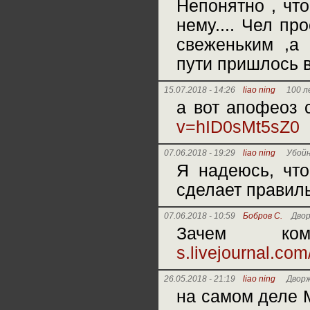
Непонятно , что
нему.... Чел пр
свеженьким ,а 
пути пришлось в
15.07.2018 - 14:26
liao ning
100 
а вот апофеоз
v=hID0sMt5sZ0
07.06.2018 - 19:29
liao ning
Убойн
Я надеюсь, что
сделает правил
07.06.2018 - 10:59
Бобров С.
Двор
Зачем ко
s.livejournal.co
26.05.2018 - 21:19
liao ning
Дворж
на самом деле 