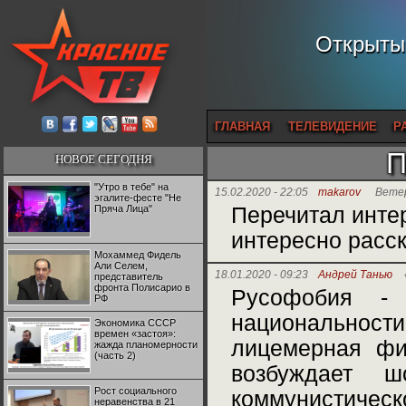
Открытый
ГЛАВНАЯ
ТЕЛЕВИДЕНИЕ
Р
П
НОВОЕ СЕГОДНЯ
"Утро в тебе" на
15.02.2020 - 22:05
makarov
Ветер
эгалите-фесте "Не
Пряча Лица"
Перечитал интер
интересно расск
Мохаммед Фидель
Али Селем,
18.01.2020 - 09:23
Андрей Танью
представитель
фронта Полисарио в
Русофобия - 
РФ
национальности
Экономика СССР
времен «застоя»:
лицемерная фил
жажда планомерности
(часть 2)
возбуждает ш
Рост социального
коммунистиче
неравенства в 21