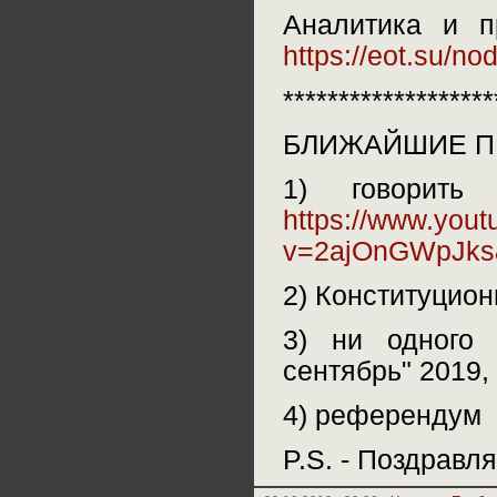
Аналитика и п
https://eot.su/n
*******************
БЛИЖАЙШИЕ П
1) говорить
https://www.you
v=2ajOnGWpJks
2) Конституцион
3) ни одного 
сентябрь" 2019, 
4) референдум
P.S. - Поздравл