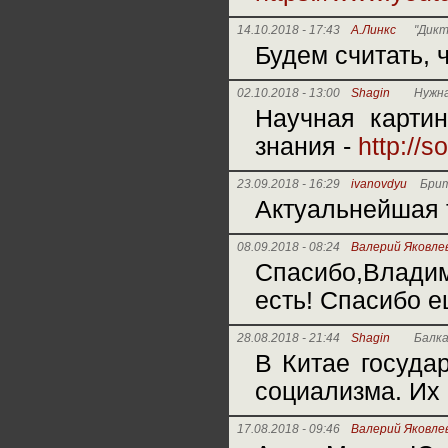
14.10.2018 - 17:43
А.Линкс
"Дикт
Будем считать, 
02.10.2018 - 13:00
Shagin
Нужна
Научная картин
знания -
http://s
23.09.2018 - 16:29
ivanovdyu
Брит
Актуальнейшая 
08.09.2018 - 08:24
Валерий Яковле
Спасибо,Владим
есть! Спасибо е
28.08.2018 - 21:44
Shagin
Балка
В Китае госуда
социализма. Их 
17.08.2018 - 09:46
Валерий Яковле