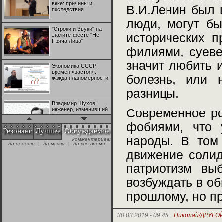
веке: причины и
В.И.Ленин был 
последствия
люди, могут бы
"Строки и Звуки" на
исторических 
эгалите-фесте "Не
Пряча Лица"
филиями, суеве
значит любить 
Экономика СССР
времен «застоя»:
болезнь, или 
жажда планомерности
разницы.
Владимир Шухов:
инженер, изменивший
Современное ро
мир
фобиями, что у
Резонанс
Лучшее
Обсуждаемое
народы. В том
комментариев:
"Аркадий Коц" на
За неделю
|
За месяц
|
За все время
эгалите-фесте "Не
движение солид
Пряча Лица"
патриотизм вы
Контрапункты
возбуждать в об
глобализации:
геополитэкономическ
прошлому, но пр
ий анализ
100 лет Ноябрьской
30.03.2019 - 09:45
Николай/ДРУГО
революции в