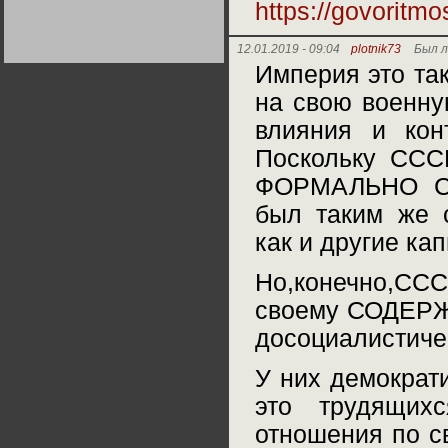
https://govoritm
Германии:
парламентская
демократия или
диктатура
12.01.2019 - 09:04
plotnik73
Был л
пролетариата?
Деятельность
Империя это так
Хрущёва в 50-е годы.
Владимир Соловейчик
на свою военну
влияния и кон
Какова цена победы
СССР в Великой
Поскольку ССС
Отечественной? Олег
Двуреченский о
ФОРМАЛЬНО СС
потерянной
революционности
был таким же 
как и другие ка
Но,конечно,СС
своему СОДЕРЖ
досоциалистичес
У них демократи
это трудящих
отношения по с