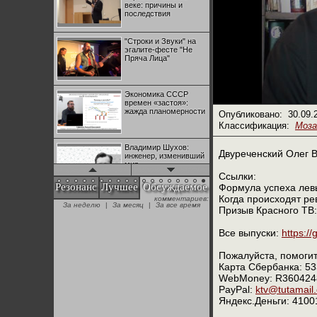
веке: причины и
последствия
"Строки и Звуки" на
эгалите-фесте "Не
Пряча Лица"
Экономика СССР
времен «застоя»:
жажда планомерности
Опубликовано:
30.09.
Классификация:
Моза
Владимир Шухов:
Двуреченский Олег В
инженер, изменивший
мир
Ссылки:
Резонанс
Лучшее
Обсуждаемое
Формула успеха лев
Когда происходят р
комментариев:
"Аркадий Коц" на
За неделю
|
За месяц
|
За все время
эгалите-фесте "Не
Призыв Красного ТВ
Пряча Лица"
Все выпуски:
https://
Контрапункты
Пожалуйста, помогит
глобализации:
Карта Сбербанка: 5
геополитэкономическ
WebMoney: R360424
ий анализ
PayPal:
ktv@tutamail
Яндекс.Деньги: 410
100 лет Ноябрьской
революции в