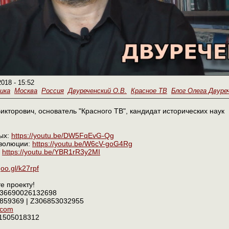
2018 - 15:52
ика
Москва
Россия
Двуреченский О.В.
Красное ТВ
Блог Олега Двуре
икторович, основатель "Красного ТВ", кандидат исторических наук
ых:
https://youtu.be/DW5FqEvG-Qg
еволюции:
https://youtu.be/W6cV-goG4Rg
:
https://youtu.be/YBR1rR3y2MI
goo.gl/k27rpf
е проекту!
336690026132698
859369 | Z306853032955
.com
01505018312