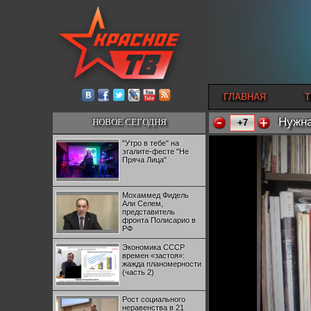
ГЛАВНАЯ
Т
Нужна
НОВОЕ СЕГОДНЯ
+7
"Утро в тебе" на
эгалите-фесте "Не
Пряча Лица"
Мохаммед Фидель
Али Селем,
представитель
фронта Полисарио в
РФ
Экономика СССР
времен «застоя»:
жажда планомерности
(часть 2)
Рост социального
неравенства в 21