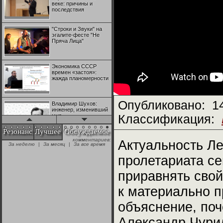
веке: причины и
последствия
"Строки и Звуки" на
эгалите-фесте "Не
Пряча Лица"
Экономика СССР
времен «застоя»:
жажда планомерности
Опубликовано:
1
Владимир Шухов:
инженер, изменивший
мир
Классификация:
Резонанс
Лучшее
Обсуждаемое
комментариев:
"Аркадий Коц" на
Актуальность Л
За неделю
|
За месяц
|
За все время
эгалите-фесте "Не
Пряча Лица"
пролетариата се
приравнять свой
Контрапункты
глобализации:
к материально 
геополитэкономическ
ий анализ
объяснение, поч
100 лет Ноябрьской
Александр Чурил
революции в