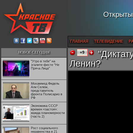
Открытый
ГЛАВНАЯ
ТЕЛЕВИДЕНИЕ
Р
"Диктат
НОВОЕ СЕГОДНЯ
+9
Ленин?
"Утро в тебе" на
эгалите-фесте "Не
Пряча Лица"
Мохаммед Фидель
Али Селем,
представитель
фронта Полисарио в
РФ
Экономика СССР
времен «застоя»:
жажда планомерности
(часть 2)
Рост социального
неравенства в 21