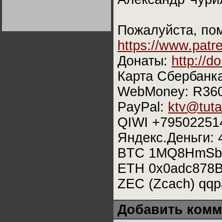
Германии:
парламентская
демократия или
диктатура
Пожалуйста, пом
пролетариата?
Деятельность
Хрущёва в 50-е годы.
https://www.patr
Владимир Соловейчик
Донаты:
http://d
Какова цена победы
Карта Сбербанк
СССР в Великой
Отечественной? Олег
Двуреченский о
WebMoney: R360
потерянной
революционности
PayPal:
ktv@tuta
QIWI +79502251
Яндекс.Деньги:
BTC 1MQ8HmSb
ETH 0x0adc878
ZEC (Zcach) qqp
Добавить комм