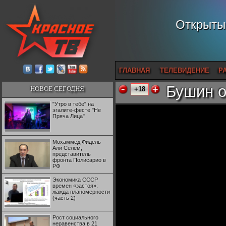
Открытый
ГЛАВНАЯ
ТЕЛЕВИДЕНИЕ
Р
Бушин о
НОВОЕ СЕГОДНЯ
+18
"Утро в тебе" на
эгалите-фесте "Не
Пряча Лица"
Мохаммед Фидель
Али Селем,
представитель
фронта Полисарио в
РФ
Экономика СССР
времен «застоя»:
жажда планомерности
(часть 2)
Рост социального
неравенства в 21