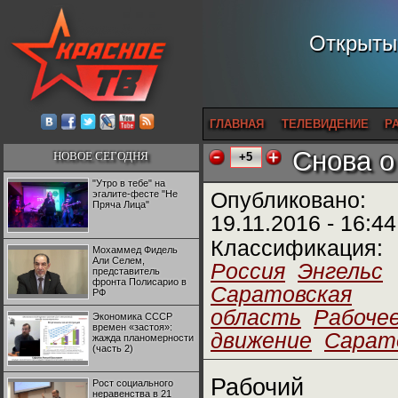
Открытый
ГЛАВНАЯ
ТЕЛЕВИДЕНИЕ
Р
Снова о
НОВОЕ СЕГОДНЯ
+5
"Утро в тебе" на
эгалите-фесте "Не
Опубликовано:
Пряча Лица"
19.11.2016 - 16:44
Классификация:
Мохаммед Фидель
Али Селем,
Россия
Энгельс
представитель
фронта Полисарио в
Саратовская
РФ
область
Рабоче
Экономика СССР
времен «застоя»:
движение
Сарат
жажда планомерности
(часть 2)
Рабочий
Рост социального
неравенства в 21