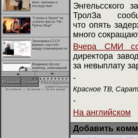
веке: причины и
Энгельсского з
последствия
ТролЗа сообщ
"Строки и Звуки" на
эгалите-фесте "Не
что опять задер
Пряча Лица"
много сокращаю
Экономика СССР
Вчера СМИ со
времен «застоя»:
жажда планомерности
директора заво
за невыплату за
Владимир Шухов:
инженер, изменивший
мир
-
Резонанс
Лучшее
Обсуждаемое
комментариев:
Красное ТВ, Сара
"Аркадий Коц" на
За неделю
|
За месяц
|
За все время
эгалите-фесте "Не
Пряча Лица"
-
На английском
Контрапункты
глобализации:
геополитэкономическ
ий анализ
Добавить комм
100 лет Ноябрьской
революции в