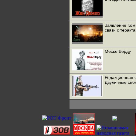
Заявление Ком
связи с теракт
Месье Верду
Редакционная с
Двуличные спо