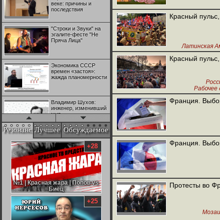
веке: причины и
последствия
Красный пульс,
"Строки и Звуки" на
эгалите-фесте "Не
Пряча Лица"
Латинская А
Красный пульс,
Экономика СССР
времен «застоя»:
жажда планомерности
Росс
Рабочее
Франция. Выбор
Владимир Шухов:
инженер, изменивший
мир
Резонанс
Лучшее
Обсуждаемое
"Аркадий Коц" на
Франция. Выбор
эгалите-фесте "Не
+28
Пряча Лица"
Контрапункты
глобализации:
№1 | Красная жара | Попов vs
№1 | Красная жара | Попов vs
Протесты во Ф
геополитэкономическ
Биец
Биец
ий анализ
+25
Мозаи
100 лет Ноябрьской
революции в