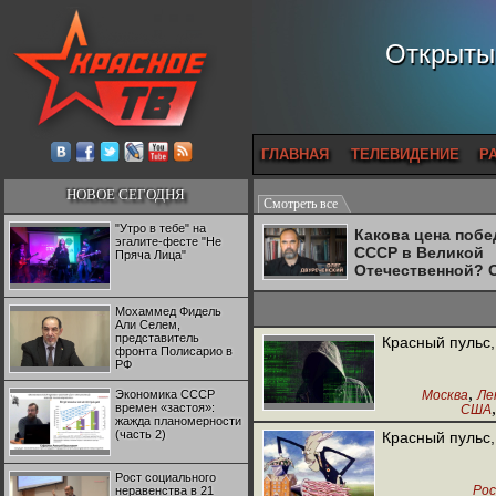
Открытый
ГЛАВНАЯ
ТЕЛЕВИДЕНИЕ
Р
НОВОЕ СЕГОДНЯ
Смотреть все
"Утро в тебе" на
Какова цена поб
эгалите-фесте "Не
СССР в Великой
Пряча Лица"
Отечественной? 
Двуреченский о
потерянной
Мохаммед Фидель
революционност
Али Селем,
представитель
Красный пульс,
фронта Полисарио в
РФ
,
Экономика СССР
Москва
Ле
времен «застоя»:
США
,
жажда планомерности
Испания
Ф
(часть 2)
Красный пульс,
Италия
Рост социального
Рос
неравенства в 21