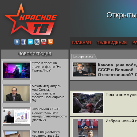
Открытый
ГЛАВНАЯ
ТЕЛЕВИДЕНИЕ
Р
НОВОЕ СЕГОДНЯ
Смотреть все
"Утро в тебе" на
Какова цена поб
эгалите-фесте "Не
СССР в Великой
Пряча Лица"
Отечественной? 
Двуреченский о
потерянной
Мохаммед Фидель
революционност
Али Селем,
представитель
Песня коммуни
фронта Полисарио в
РФ
Экономика СССР
времен «застоя»:
жажда планомерности
(часть 2)
Избран новый 
Рост социального
неравенства в 21