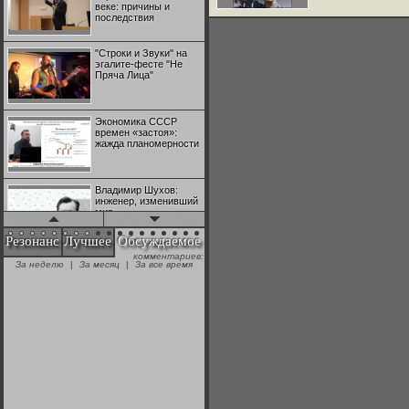
веке: причины и
последствия
"Строки и Звуки" на
эгалите-фесте "Не
Пряча Лица"
Экономика СССР
времен «застоя»:
жажда планомерности
Владимир Шухов:
инженер, изменивший
мир
Резонанс
Лучшее
Обсуждаемое
комментариев:
"Аркадий Коц" на
За неделю
|
За месяц
|
За все время
эгалите-фесте "Не
Пряча Лица"
Контрапункты
глобализации:
геополитэкономическ
ий анализ
100 лет Ноябрьской
революции в