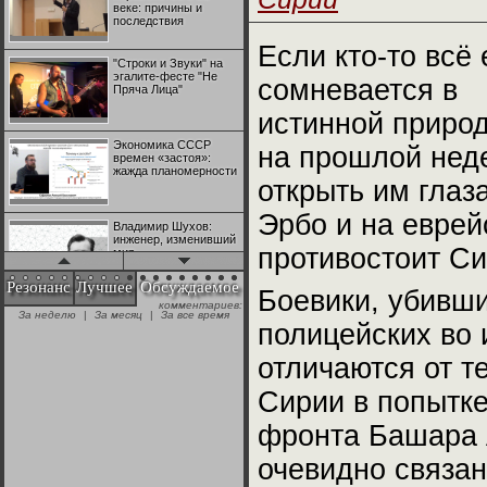
веке: причины и
последствия
Если кто-то всё
"Строки и Звуки" на
эгалите-фесте "Не
сомневается в
Пряча Лица"
истинной приро
Экономика СССР
на прошлой неде
времен «застоя»:
жажда планомерности
открыть им глаз
Эрбо и на еврей
Владимир Шухов:
инженер, изменивший
противостоит Си
мир
Резонанс
Лучшее
Обсуждаемое
Боевики, убивши
комментариев:
"Аркадий Коц" на
За неделю
|
За месяц
|
За все время
эгалите-фесте "Не
полицейских во 
Пряча Лица"
отличаются от т
Контрапункты
Сирии в попытк
глобализации:
геополитэкономическ
фронта Башара 
ий анализ
очевидно связан
100 лет Ноябрьской
революции в