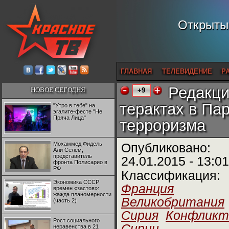
Открытый
ГЛАВНАЯ
ТЕЛЕВИДЕНИЕ
Р
Редакци
НОВОЕ СЕГОДНЯ
+9
терактах в Па
"Утро в тебе" на
эгалите-фесте "Не
Пряча Лица"
терроризма
Мохаммед Фидель
Опубликовано:
Али Селем,
представитель
24.01.2015 - 13:01
фронта Полисарио в
РФ
Классификация:
Экономика СССР
Франция
времен «застоя»:
жажда планомерности
Великобритания
(часть 2)
Сирия
Конфликт
Рост социального
Сирии
неравенства в 21