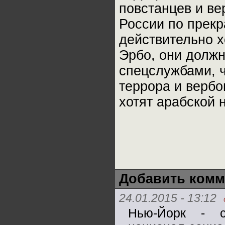
повстанцев и ве
России по прек
действительно х
Эрбо, они должн
спецслужбами, 
террора и вербо
хотят арабской н
Добавить комм
24.01.2015 - 13:12
Нью-Йорк - с