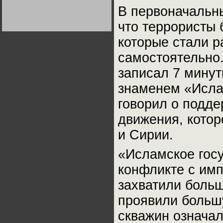
Германии:
В первоначальн
парламентская
демократия или
диктатура
что террористы
пролетариата?
Деятельность
Хрущёва в 50-е годы.
которые стали р
Владимир Соловейчик
самостоятельно.
Какова цена победы
записал 7 мину
СССР в Великой
Отечественной? Олег
знаменем «Ислам
Двуреченский о
потерянной
революционности
говорил о подде
движения, котор
и Сирии.
«Исламское госу
конфликте с им
захватили больш
проявили больш
скважин означал