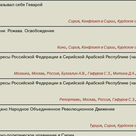
азывал себя Геварой
,
,
Сирия
Конфликт в Сирии
Курдское 
ни. Рожава. Освобождение
,
,
,
Кино
Сирия
Конфликт в Сирии
Курдское 
ресы Российской Федерации в Сирийской Арабской Республике (час
,
,
,
,
,
Мозаика
Москва
Россия
Бузгалин А.В.
Гафуров С.З.
Митина Д.А.
ресы Российской Федерации в Сирийской Арабской Республике (час
,
,
,
Репортажи
Москва
Россия
Гафуров С.З.
дано Народное Объединенное Революционное Движение
,
,
Турция
Сирия
Курдское 
но-политическое уравнение в Сирии