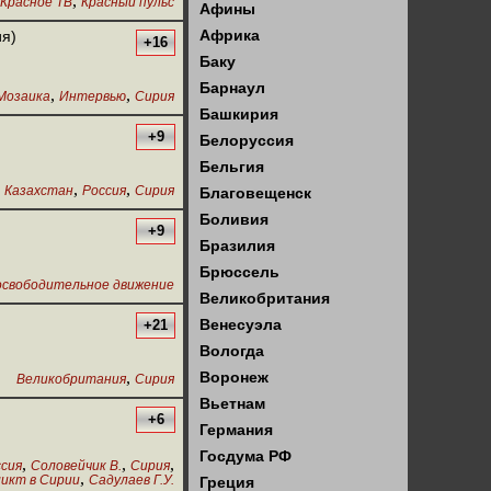
,
Красное ТВ
Красный пульс
Афины
Африка
ия)
+16
Баку
Барнаул
,
,
Мозаика
Интервью
Сирия
Башкирия
+9
Белоруссия
Бельгия
,
,
Казахстан
Россия
Сирия
Благовещенск
Боливия
+9
Бразилия
Брюссель
освободительное движение
Великобритания
Венесуэла
+21
Вологда
,
Воронеж
Великобритания
Сирия
Вьетнам
+6
Германия
Госдума РФ
,
,
,
ссия
Соловейчик В.
Сирия
,
икт в Сирии
Садулаев Г.У.
Греция