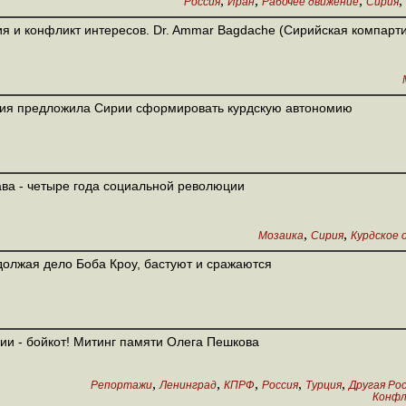
,
,
,
,
Россия
Иран
Рабочее движение
Сирия
я и конфликт интересов. Dr. Ammar Bagdache (Сирийская компарт
ия предложила Сирии сформировать курдскую автономию
ва - четыре года социальной революции
,
,
Мозаика
Сирия
Курдское 
олжая дело Боба Кроу, бастуют и сражаются
ии - бойкот! Митинг памяти Олега Пешкова
,
,
,
,
,
Репортажи
Ленинград
КПРФ
Россия
Турция
Другая Ро
Конфл