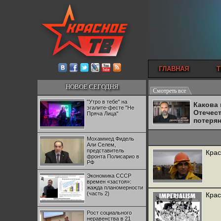
ГЛАВНАЯ
Т
НОВОЕ СЕГОДНЯ
Смотреть все
"Утро в тебе" на
Какова
эгалите-фесте "Не
Отечес
Пряча Лица"
потеря
Мохаммед Фидель
Али Селем,
представитель
Крас
фронта Полисарио в
РФ
Экономика СССР
времен «застоя»:
жажда планомерности
(часть 2)
Крас
Рост социального
неравенства в 21