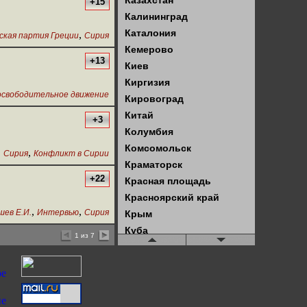
Казахстан
+15
Калининград
Каталония
,
ская партия Греции
Сирия
Кемерово
+13
Киев
Киргизия
освободительное движение
Кировоград
Китай
+3
Колумбия
Комсомольск
,
Сирия
Конфликт в Сирии
Краматорск
+22
Красная площадь
Красноярский край
,
,
ев Е.И.
Интервью
Сирия
Крым
Куба
1 из 7
Кузбасс
Латвия
Латинская Америка
Ленинград