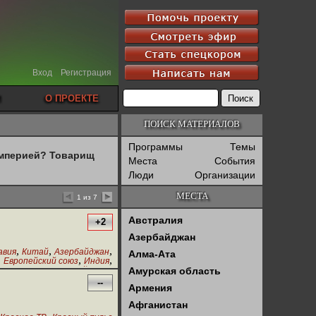
Вход
Регистрация
О ПРОЕКТЕ
ПОИСК МАТЕРИАЛОВ
Программы
Темы
империей? Товарищ
Места
События
Люди
Организации
МЕСТА
1 из 7
Австралия
+2
Азербайджан
,
,
,
авия
Китай
Азербайджан
Алма-Ата
,
,
,
Европейский союз
Индия
,
аджикистан
Красный пульс
Амурская область
--
Армения
Афганистан