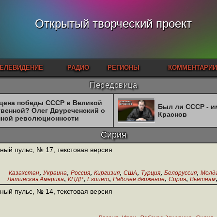
Открытый творческий проект
ЕЛЕВИДЕНИЕ
РАДИО
РЕГИОНЫ
КОММЕНТАРИИ
Передовица
 цена победы СССР в Великой
Был ли СССР - 
твенной? Олег Двуреченский о
Краснов
нной революционности
Сирия
ный пульс, № 17, текстовая версия
,
,
,
,
,
,
,
Казахстан
Украина
Россия
Киргизия
США
Турция
Белоруссия
Молд
,
,
,
,
,
Латинская Америка
КНДР
Египет
Рабочее движение
Сирия
Вьетнам
,
Армения
Т
ный пульс, № 14, текстовая версия