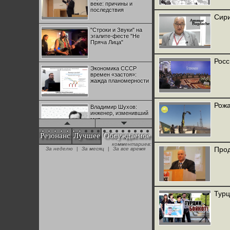
веке: причины и
последствия
Сири
"Строки и Звуки" на
эгалите-фесте "Не
Пряча Лица"
Росс
Экономика СССР
времен «застоя»:
жажда планомерности
Рожа
Владимир Шухов:
инженер, изменивший
мир
Резонанс
Лучшее
Обсуждаемое
комментариев:
"Аркадий Коц" на
Прод
За неделю
|
За месяц
|
За все время
эгалите-фесте "Не
Пряча Лица"
Контрапункты
глобализации:
Турц
геополитэкономическ
ий анализ
100 лет Ноябрьской
революции в