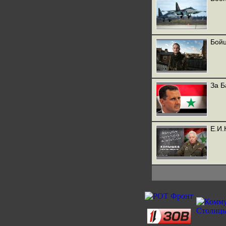
Бойц
За Б
Е.И.