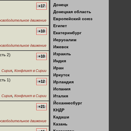
Донецк
+17
Донецкая область
Европейский союз
освободительное движение
Египет
+10
Екатеринбург
Иерусалим
освободительное движение
Ижевск
Израиль
ть 2)
+10
Индия
Иран
,
,
Сирия
Конфликт в Сирии
Иркутск
ть 1)
+12
Ирландия
Испания
,
,
Италия
Сирия
Конфликт в Сирии
Йоханнесбург
+21
КНДР
Кадаши
освободительное движение
Казань