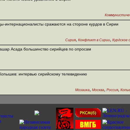
Коммунистиче
ы-интернационалисты сражаются на стороне курдов в Сирии
,
,
Сирия
Конфликт в Сирии
Курдское 
ашар Асада большинство сирийцев по опросам
Копышев: интервью сирийскому телевидению
,
,
,
Мозаика
Москва
Россия
Копыш