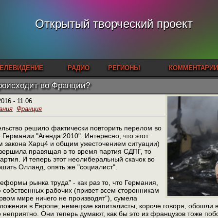
Открытый творческий проект
ЕЛЕВИДЕНИЕ
РАДИО
РЕГИОНЫ
КОММЕНТАРИИ
роисходит во Франции?
2016 - 11:06
ания
Франция
ельство решило фактически повторить перелом во
 Германии "Агенда 2010". Интересно, что этот
м закона Харц4 и общим ужесточением ситуации)
вершила правящая в то время партия СДПГ, то
партия. И теперь этот неолиберальный скачок во
шить Олланд, опять же "социалист".
еформы рынка труда" - как раз то, что Германия,
 собственных рабочих (привет всем сторонникам
ервом мире ничего не производят"), сумела
ложения в Европе; немецкие капиталисты, короче говоря, обошли в
о неприятно. Они теперь думают, как бы это из французов тоже по