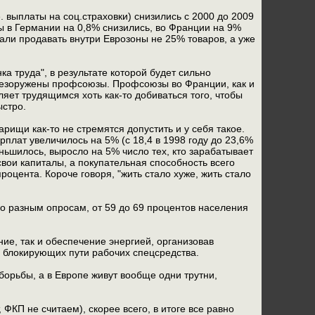
. выплаты на соц.страховки) снизились с 2000 до 2009
ты в Германии на 0,8% снизились, во Франции на 9%
ли продавать внутри Еврозоны не 25% товаров, а уже
а труда", в результате которой будет сильно
безоружены профсоюзы. Профсоюзы во Франции, как и
ляет трудящимся хоть как-то добиваться того, чтобы
ыстро.
ищи как-то не стремятся допустить и у себя такое.
рплат увеличилось на 5% (с 18,4 в 1998 году до 23,6%
еньшилось, выросло на 5% число тех, кто зарабатывает
вои капиталы, а покупательная способность всего
роцента. Короче говоря, "жить стало хуже, жить стало
по разным опросам, от 59 до 69 процентов населения
ие, так и обеспечение энергией, организовав
и блокирующих пути рабочих спецсредства.
 борьбы, а в Европе живут вообще одни трутни,
 ФКП не считаем), скорее всего, в итоге все равно