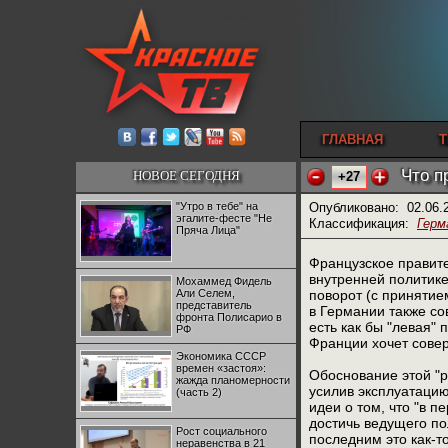
ГЛАВНАЯ
Т
Что п
НОВОЕ СЕГОДНЯ
+27
"Утро в тебе" на
Опубликовано:
02.06.
эгалите-фесте "Не
Классификация:
Герм
Пряча Лица"
Французское правит
внутренней политике
Мохаммед Фидель
Али Селем,
поворот (с принятие
представитель
в Германии также со
фронта Полисарио в
есть как бы "левая" 
РФ
Франции хочет совер
Экономика СССР
времен «застоя»:
Обоснование этой "р
жажда планомерности
усилив эксплуатацию
(часть 2)
идеи о том, что "в п
достичь ведущего по
Рост социального
последним это как-т
неравенства в 21