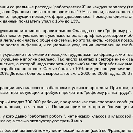
ании социальные расходы "работодателей" на каждую зарплату (т.е
а, а во Франции они за это же время на 17% выросли, сами зарпла
енно, продукция немецких фирм удешевилась. Немецкие фирмы ста
х данный показатель упал с 16% до 13%.
узских капиталистов, правительство Олланда вводит "реформу рынк
аботника от увольнения, уменьшена роль тарифных договоров и о
я легальной частью общей системы, но это та часть, которая позво
за ростом инфляции, и социальные ухудшения наступали не так б
я ухудшение положение немецких трудящихся, их французские товар
 ухудшение вполне реально. Так, число занятых в секторе низких за
татистике, о которой надо говорить отдельно) число безработных ум
заработка по стране. Самые богатые 10% немцев еще увеличили с
0%. Детская бедность выросла только с 2000 по 2006 год на 26,3 п
ранции идут массовые забастовки и уличные протесты. При этом, 
вают протестующих и требуют прекратить "реформу рынка труда".
орый входят 700 000 рабочих, прекратил как транспортное сообщен
ростанциях, в т.ч. атомных. Полиция применяет против бастующих 
 у кого давно "работают роботы", нет никаких классов и классовой
елают, а только эксплуатируют третий мир.
ез боевой активной коммунистической партии (коей во Франции нет,