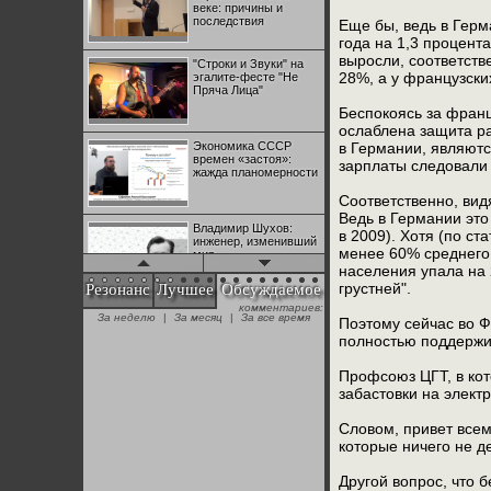
веке: причины и
последствия
Еще бы, ведь в Герм
года на 1,3 процент
выросли, соответств
"Строки и Звуки" на
28%, а у французски
эгалите-фесте "Не
Пряча Лица"
Беспокоясь за франц
ослаблена защита р
Экономика СССР
в Германии, являютс
времен «застоя»:
зарплаты следовали 
жажда планомерности
Соответственно, вид
Ведь в Германии это
Владимир Шухов:
в 2009). Хотя (по с
инженер, изменивший
менее 60% среднего 
мир
населения упала на 2
грустней".
Резонанс
Лучшее
Обсуждаемое
комментариев:
"Аркадий Коц" на
За неделю
|
За месяц
|
За все время
Поэтому сейчас во Ф
эгалите-фесте "Не
Пряча Лица"
полностью поддержи
Профсоюз ЦГТ, в кот
забастовки на элект
Контрапункты
глобализации:
геополитэкономическ
Словом, привет всем,
ий анализ
которые ничего не д
100 лет Ноябрьской
Другой вопрос, что б
революции в