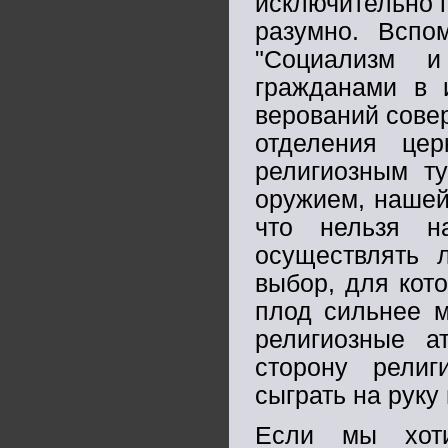
исключительно 
разумно. Вспо
"Социализм и
гражданами в 
верований сове
отделения цер
религиозным т
оружием, нашей
что нельзя н
осуществлять 
выбор, для кот
плод сильнее м
религиозные а
сторону религ
сыграть на руку
Если мы хот