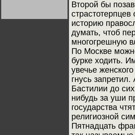
Второй бы позав
Германии:
парламентская
демократия или
Не сгорайте до выборов
Не сгорайте до выборов
страстотерпцев 
диктатура
Путина! Юрий Нерсесов
Путина! Юрий Нерсесов
пролетариата?
Деятельность
историю правосл
Хрущёва в 50-е годы.
Владимир Соловейчик
думать, чтоб пе
многогрешную вл
Какова цена победы
СССР в Великой
Отечественной? Олег
По Москве можно
Двуреченский о
потерянной
бурке ходить. И
революционности
увечье женского
гнусь запретил.
Бастилии до сих
нибудь за уши п
государства чтя
религиозной сим
Пятнадцать фран