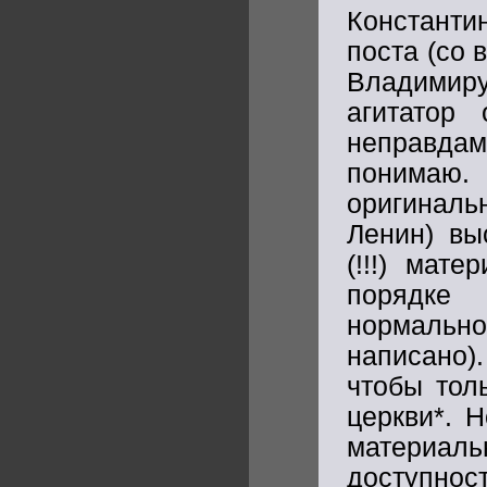
Константин
поста (со
Владимир
агитатор
неправдами
понимаю. 
оригиналь
Ленин) вы
(!!!) мат
порядке 
нормально
написано).
чтобы тол
церкви*. 
материа
доступност