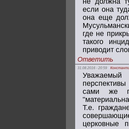
не должна т
если она туд
она еще долж
Мусульманск
где не прикр
такого инци
приводит сло
Ответить
31.08.2016 - 20:59
Констант
Уважаемый
перспективы 
сами же п
"материальна
Т.е. гражда
совершающ
церковные п