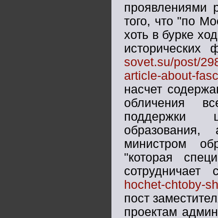
проявлениями р
того, что "по М
хоть в бурке хо
исторических 
sovet.su/post/29
article-about-fas
насчет содержа
обличения вс
поддержки ц
образования,
министром об
"которая спе
сотрудничает 
hochet-chtoby-sh
пост заместите
проектам админ