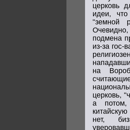
церковь д
идеи, чт
"земной 
Очевидно
подмена п
из-за гос-
религиозе
нападавши
на Вороб
считающ
националь
церковь, "ч
а потом,
китайскую
нет, би
уверовавш