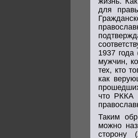
жизнь. Как
для прав
Гражданс
правос
подтве
соответст
1937 года 
мужчин, к
тех, кто т
как верую
прошедших
что РККА 
православн
Таким обр
можно наз
сторону 