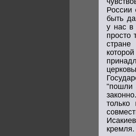
чувств
России 
быть да
у нас в
просто 
стране 
которой
принадл
церков
Государ
"пошли 
законно
только 
совмес
Исакиев
кремля.