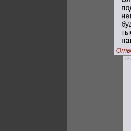
по
не
б
ты
на
Отв
06.