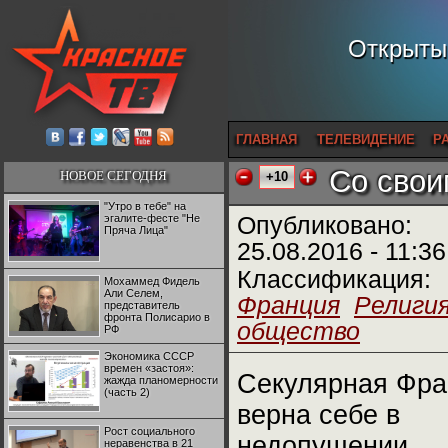
Открытый
ГЛАВНАЯ
ТЕЛЕВИДЕНИЕ
Р
Со свои
НОВОЕ СЕГОДНЯ
+10
"Утро в тебе" на
эгалите-фесте "Не
Опубликовано:
Пряча Лица"
25.08.2016 - 11:36
Классификация:
Мохаммед Фидель
Али Селем,
Франция
Религия
представитель
фронта Полисарио в
общество
РФ
Экономика СССР
времен «застоя»:
Секулярная Фра
жажда планомерности
(часть 2)
верна себе в
Рост социального
недопущении
неравенства в 21