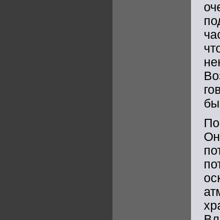
оч
по
ча
чт
не
Во
го
бы
По
Он
по
по
ос
ат
хр
Вл