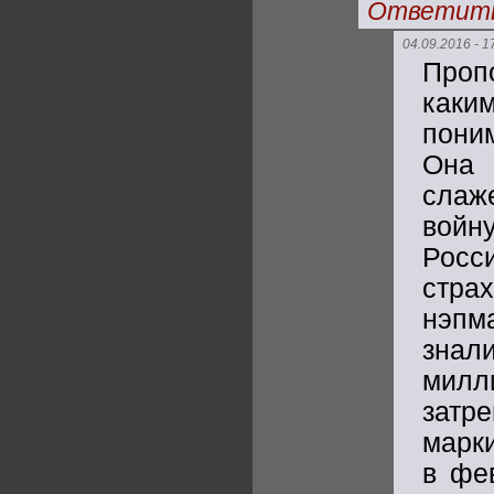
Ответит
04.09.2016 - 1
Проп
каки
пони
Она 
слаж
войн
Росси
страх
нэпм
знал
милл
затр
марк
в фе