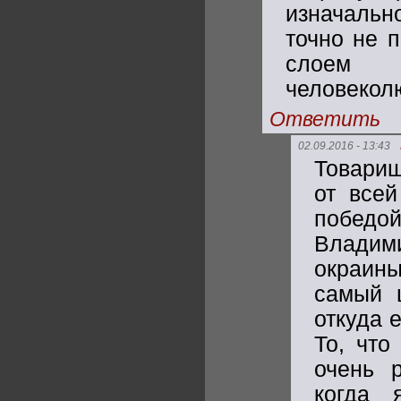
изначальн
точно не 
слоем к
человекол
Ответить
02.09.2016 - 13:43
Товарищ
от все
победой
Владими
окраины
самый 
откуда 
То, что
очень 
когда 