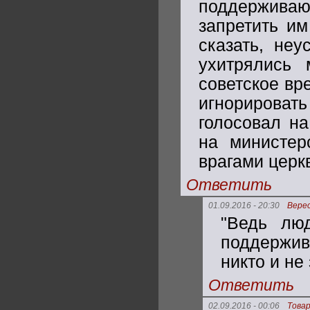
поддержива
запретить им
сказать, не
ухитрялись
советское вр
игнорировать 
голосовал на
на министер
врагами церк
Ответить
01.09.2016 - 20:30
Bepe
"Ведь лю
поддержив
никто и не
Ответить
02.09.2016 - 00:06
Това