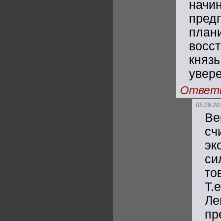
начи
пред
пла
восс
княз
увер
Ответ
05.09.20
Ве
с
эк
си
то
Т.
Ле
пр