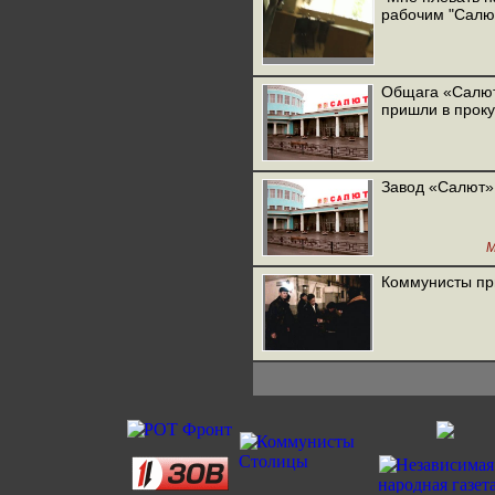
рабочим "Салю
Общага «Салют
пришли в проку
Завод «Салют»
М
Коммунисты пр