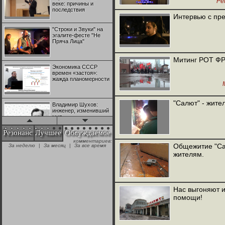
Ре
веке: причины и
последствия
Интервью с пр
"Строки и Звуки" на
эгалите-фесте "Не
Пряча Лица"
Митинг РОТ ФР
Экономика СССР
времен «застоя»:
жажда планомерности
"Салют" - жите
Владимир Шухов:
инженер, изменивший
мир
Резонанс
Лучшее
Обсуждаемое
комментариев:
"Аркадий Коц" на
Общежитие "Са
За неделю
|
За месяц
|
За все время
эгалите-фесте "Не
жителям.
Пряча Лица"
Контрапункты
глобализации:
Нас выгоняют и
геополитэкономическ
помощи!
ий анализ
100 лет Ноябрьской
революции в