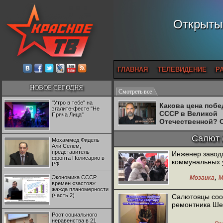
Открытый
ГЛАВНАЯ
ТЕЛЕВИДЕНИЕ
Р
НОВОЕ СЕГОДНЯ
Смотреть все
"Утро в тебе" на
Какова цена поб
эгалите-фесте "Не
СССР в Великой
Пряча Лица"
Отечественной? 
Двуреченский о
потерянной
Салют 
Мохаммед Фидель
революционност
Али Селем,
представитель
Инженер завод
фронта Полисарио в
коммунальных 
РФ
,
Экономика СССР
Мозаика
М
времен «застоя»:
жажда планомерности
(часть 2)
Салютовцы соо
ремонтника Ше
Рост социального
неравенства в 21