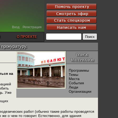
Вход
Регистрация
О ПРОЕКТЕ
прокуратуру.
ПОИСК
МАТЕРИАЛОВ
Программы
ться на
Темы
Места
События
рацией
Люди
обить
Организации
ь. Уже
ающих
геодезических работ (обычно такие работы проводятся
же о чем-то говорит. Естественно, для здания