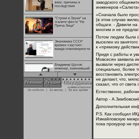
заводского общежит
веке: причины и
последствия
инженеров «Салюта
«Сначала было прост
"Строки и Звуки" на
(в этом случае жиле
эгалите-фесте "Не
общаги. - Давили на
Пряча Лица"
многим и не предлаг
Потом людям были о
Экономика СССР
выселен из занятого
времен «застоя»:
к «прямому действи
жажда планомерности
Придя с работы и ув
Мовсесян заявила им
вызвали через диспе
Владимир Шухов:
инженер, изменивший
специально, более т
мир
восстановить электр
не делают, что, мяг
Резонанс
Лучшее
Обсуждаемое
сказал, что от света
комментариев:
"Аркадий Коц" на
За неделю
|
За месяц
|
За все время
Естественно, рабочи
эгалите-фесте "Не
Пряча Лица"
Автор - А.Зимбовски
Дополнительная инф
Контрапункты
P.S. Как сообщил ИК
глобализации:
Измайловскую межрай
геополитэкономическ
ий анализ
пока прокурор не пр
100 лет Ноябрьской
революции в