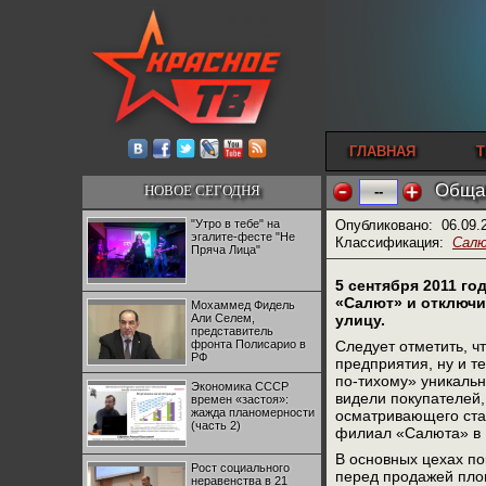
ГЛАВНАЯ
Т
Общаг
НОВОЕ СЕГОДНЯ
--
"Утро в тебе" на
Опубликовано:
06.09.
эгалите-фесте "Не
Классификация:
Салю
Пряча Лица"
5 сентября 2011 г
«Салют» и отключи
Мохаммед Фидель
Али Селем,
улицу.
представитель
фронта Полисарио в
Следует отметить, ч
РФ
предприятия, ну и т
по-тихому» уникаль
Экономика СССР
видели покупателей,
времен «застоя»:
жажда планомерности
осматривающего ста
(часть 2)
филиал «Салюта» в 
В основных цехах по
Рост социального
перед продажей площ
неравенства в 21