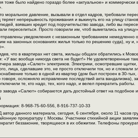
ия тоже было найдено гораздо более «актуальное» и коммерчески
».
о моральное давление, вызывали в отдел кадров, требовали перес
ц теряет непрерывность проживания и выкинуть его на улицу станов
 людей, взявших кредит под поручительство завода, либо вы перес
али переселиться. Просто говорили им, чтоб выметались на улицу»
тправлены уведомления с незаконным требованием немедленно ос
 им на законных основаниях жилья только по решению суда), ну и
ю».
идев, что в квартирах нет света, жильцы общаги обратились к Мов
: «У вас вообще никогда света не будет!» Не удовлетворенные так
тчера завода «Салют» электриков. Электрики, осмотревшие щитки,
ого, лица, сделавшие это, не просто отключили ток, но и сломали 
оснабжение только в одной из квартир (дом был построен в 30-тых
ко говоря, осложняло исправление последствий акта вандализма), з
 отключили те, кто надо, тех, кого надо, и велел прекратить работы.
е завода «Салют» собираются дать достойный ответ на подобное и
й
ормация: 8-968-75-60-556, 8-916-737-10-33
Д автор данного материала, сегодня, 6 сентября, около 11 часов 
онную прокуратуру г. Москвы. Участники стихийной акции заявляют
екратит беззаконие, творящееся в их обежитии. Телефоны прокурату