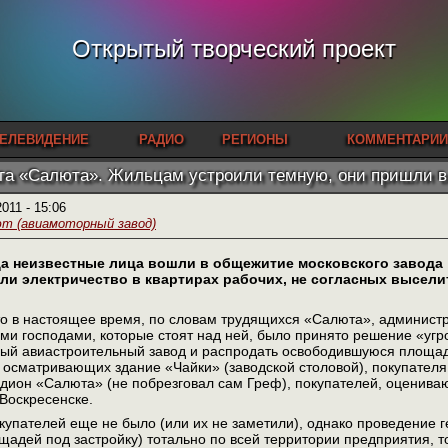
Открытый творческий проект
ЕЛЕВИДЕНИЕ
РАДИО
РЕГИОНЫ
КОММЕНТАРИИ
а «Салюта». Жильцам устроили темную, они пришли в 
2011 - 15:06
т (авиамоторный завод)
ода неизвестные лица вошли в общежитие московского завода
ли электричество в квартирах рабочих, не согласных высели
то в настоящее время, по словам трудящихся «Салюта», админист
еми господами, которые стоят над ней, было принято решение «угр
ный авиастроительный завод и распродать освободившуюся площад
 осматривающих здание «Чайки» (заводской столовой), покупателя
дион «Салюта» (не побрезговал сам Греф), покупателей, оценив
Воскресенске.
купателей еще не было (или их не заметили), однако проведение 
адей под застройку) тотально по всей территории предприятия, то 