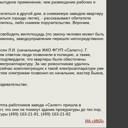
 выгодное применение, чем размещение рабочих и
елиться в другой дом, в снимаемую заводом квартиру
иться гораздо легче), - рассказывают обитатели
елитесь, либо снимем поручительство. Впрочем,
.
вободить жилплощадь (по закону человек может быть
, наконец, заводоуправление перешло непосредственно
сесян Л.И. (начальнице ЖКО ФГУП «Салют»). Г.
им ответом люди позвонили в полицию, а также,
 подтвердили, что квартиры были обесточены
электроаппаратуру. За час ремонтникам удалось
, сейчас комплектующих к такой электроаппаратуре уже
атем электрикам позвонил их начальник, мастер Быков,
здевательство.
группа работников завода «Салют» пришла в
, что они не покинут здание прокуратуры до тех пор,
ры (499) 163-21-81, (499) 163-21-82
ИА «ИКД»