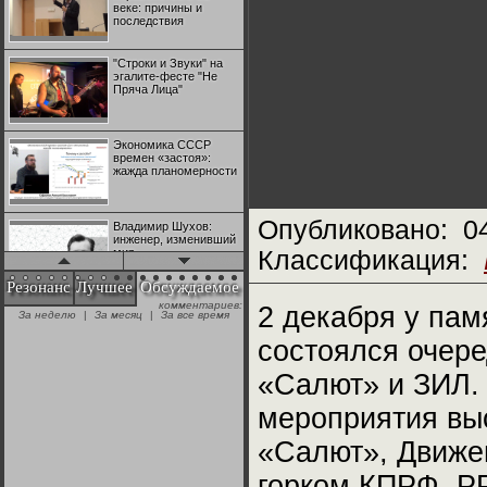
веке: причины и
последствия
"Строки и Звуки" на
эгалите-фесте "Не
Пряча Лица"
Экономика СССР
времен «застоя»:
жажда планомерности
Опубликовано:
0
Владимир Шухов:
инженер, изменивший
мир
Классификация:
Резонанс
Лучшее
Обсуждаемое
комментариев:
"Аркадий Коц" на
2 декабря у пам
За неделю
|
За месяц
|
За все время
эгалите-фесте "Не
Пряча Лица"
состоялся очере
«Салют» и ЗИЛ. 
Контрапункты
глобализации:
мероприятия вы
геополитэкономическ
ий анализ
«Салют», Движе
100 лет Ноябрьской
горком КПРФ, Р
революции в