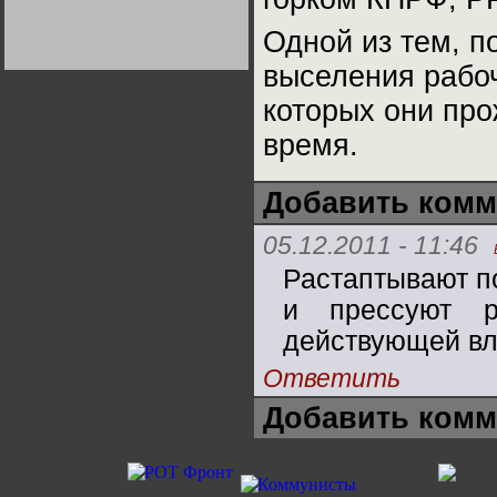
Германии:
парламентская
Одной из тем, п
демократия или
диктатура
пролетариата?
Деятельность
выселения рабо
Хрущёва в 50-е годы.
Владимир Соловейчик
которых они пр
время.
Какова цена победы
СССР в Великой
Отечественной? Олег
Двуреченский о
Добавить комм
потерянной
революционности
05.12.2011 - 11:46
Растаптывают п
и прессуют р
действующей вла
Ответить
Добавить комм