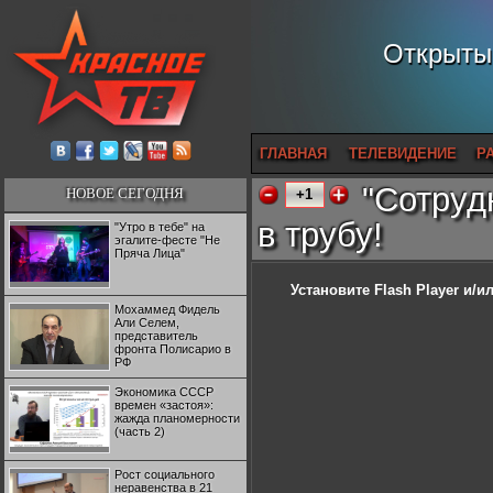
Открытый
ГЛАВНАЯ
ТЕЛЕВИДЕНИЕ
Р
"Сотруд
НОВОЕ СЕГОДНЯ
+1
в трубу!
"Утро в тебе" на
эгалите-фесте "Не
Пряча Лица"
Установите Flash Player
и/ил
Мохаммед Фидель
Али Селем,
представитель
фронта Полисарио в
РФ
Экономика СССР
времен «застоя»:
жажда планомерности
(часть 2)
Рост социального
неравенства в 21