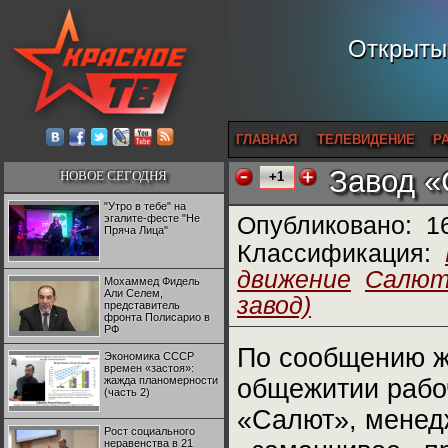
Открытый
ГЛАВНАЯ
ТЕЛЕВИДЕНИЕ
Р
Завод «
НОВОЕ СЕГОДНЯ
+1
"Утро в тебе" на
эгалите-фесте "Не
Опубликовано:
1
Пряча Лица"
Классификация:
движение
Салют
Мохаммед Фидель
Али Селем,
завод)
представитель
фронта Полисарио в
РФ
По сообщению ж
Экономика СССР
времен «застоя»:
жажда планомерности
общежитии раб
(часть 2)
«Салют», менед
Рост социального
неравенства в 21