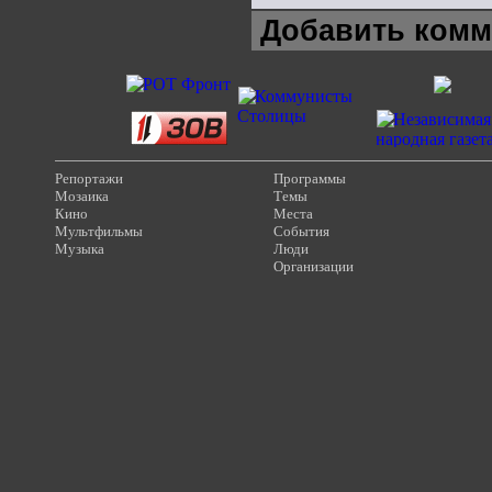
Добавить комм
Репортажи
Программы
Мозаика
Темы
Кино
Места
Мультфильмы
События
Музыка
Люди
Организации