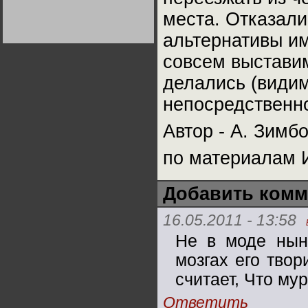
Германии:
места. Отказалис
парламентская
демократия или
диктатура
альтернативы им
пролетариата?
Деятельность
Хрущёва в 50-е годы.
совсем выстави
Владимир Соловейчик
делались (видим
Какова цена победы
непосредственно
СССР в Великой
Отечественной? Олег
Двуреченский о
Автор - А. Зимб
потерянной
революционности
по материалам 
Добавить комм
16.05.2011 - 13:58
Не в моде нын
мозгах его твор
считает, Что му
Ответить