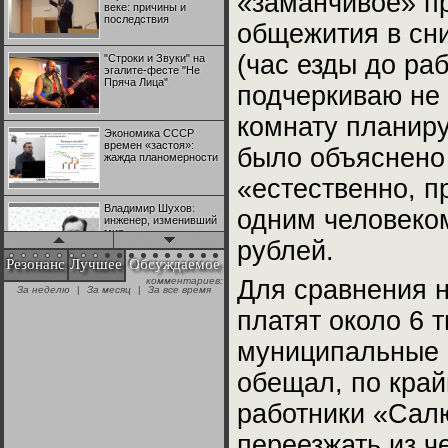
«заманчивое» пр
веке: причины и
последствия
общежития в сн
(час езды до ра
"Строки и Звуки" на
эгалите-фесте "Не
Пряча Лица"
подчеркиваю не 
комнату планиру
Экономика СССР
времен «застоя»:
было объяснено 
жажда планомерности
«естественно, 
Владимир Шухов:
одним человеком
инженер, изменивший
мир
рублей.
Резонанс
Лучшее
Обсуждаемое
комментариев:
Для сравнения 
"Аркадий Коц" на
За неделю
|
За месяц
|
За все время
эгалите-фесте "Не
Пряча Лица"
платят около 6 
муниципальные р
Контрапункты
глобализации:
обещал, по край
геополитэкономическ
ий анализ
работники «Салю
100 лет Ноябрьской
переезжать из ч
революции в