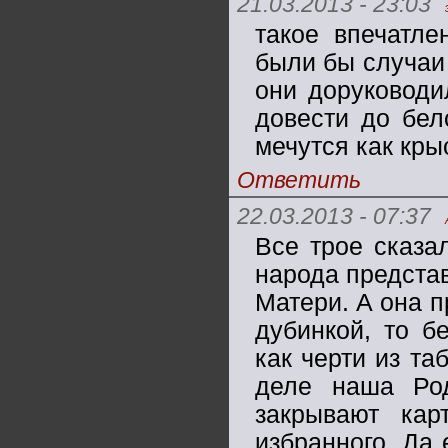
21.03.2013 - 23:03
такое впечатле
были бы случаи
они доруководи
довести до бел
мечутся как кры
Ответить
22.03.2013 - 07:37
Все трое сказа
народа представ
Матери. А она п
дубинкой, то б
как черти из т
деле наша Род
закрывают кар
избранного. Да 