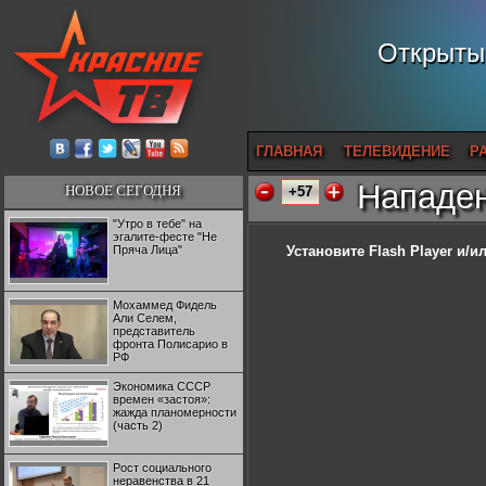
Открытый
ГЛАВНАЯ
ТЕЛЕВИДЕНИЕ
Р
Нападен
НОВОЕ СЕГОДНЯ
+57
"Утро в тебе" на
эгалите-фесте "Не
Пряча Лица"
Установите Flash Player
и/ил
Мохаммед Фидель
Али Селем,
представитель
фронта Полисарио в
РФ
Экономика СССР
времен «застоя»:
жажда планомерности
(часть 2)
Рост социального
неравенства в 21