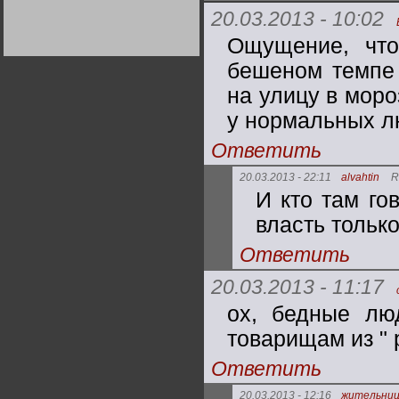
Германии:
20.03.2013 - 10:02
парламентская
демократия или
Ощущение, что
диктатура
пролетариата?
Деятельность
Хрущёва в 50-е годы.
бешеном темпе 
Владимир Соловейчик
на улицу в моро
у нормальных л
Какова цена победы
СССР в Великой
Отечественной? Олег
Ответить
Двуреченский о
потерянной
революционности
20.03.2013 - 22:11
alvahtin
R
И кто там го
власть тольк
Ответить
20.03.2013 - 11:17
ох, бедные люд
товарищам из " 
Ответить
20.03.2013 - 12:16
жительни