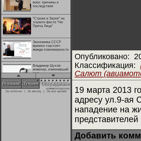
веке: причины и
последствия
"Строки и Звуки" на
эгалите-фесте "Не
Пряча Лица"
Экономика СССР
времен «застоя»:
жажда планомерности
Опубликовано:
2
Классификация:
Владимир Шухов:
инженер, изменивший
Салют (авиамото
мир
Резонанс
Лучшее
Обсуждаемое
19 марта 2013 г
комментариев:
"Аркадий Коц" на
За неделю
|
За месяц
|
За все время
эгалите-фесте "Не
Пряча Лица"
адресу ул.9-ая 
нападение на ж
Контрапункты
глобализации:
представителей
геополитэкономическ
ий анализ
Добавить комм
100 лет Ноябрьской
революции в