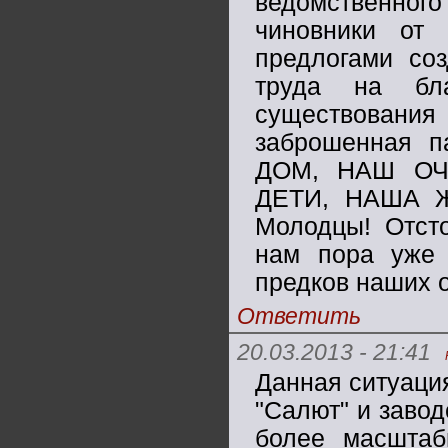
ведомственного
чиновники от 
предлогами со
труда на бл
существовани
заброшенная п
ДОМ, НАШ ОЧ
ДЕТИ, НАША Ж
Молодцы! Отсто
нам пора уже
предков наших 
Ответить
20.03.2013 - 21:41
Данная ситуаци
"Салют" и завод
более масшта