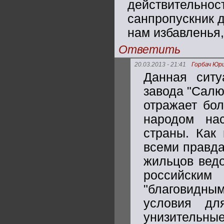
действительнос
санпропускник д
нам избавленья,
Ответить
20.03.2013 - 21:41
Горбач Юр
Данная ситу
завода "Салю
отражает бо
народом на
страны. Как
всеми правда
жильцов ведо
российским
"благовидн
условия дл
унизительны