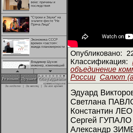
веке: причины и
последствия
"Строки и Звуки" на
эгалите-фесте "Не
Пряча Лица"
Экономика СССР
времен «застоя»:
жажда планомерности
Опубликовано:
2
Классификация:
Владимир Шухов:
инженер, изменивший
объединение ко
мир
России
Салют (а
Резонанс
Лучшее
Обсуждаемое
комментариев:
"Аркадий Коц" на
За неделю
|
За месяц
|
За все время
эгалите-фесте "Не
Эдуард Викторо
Пряча Лица"
Светлана ПАВЛ
Контрапункты
Константин ЛЕО
глобализации:
геополитэкономическ
ий анализ
Сергей ГУПАЛО 
Александр ЗИМ
100 лет Ноябрьской
революции в