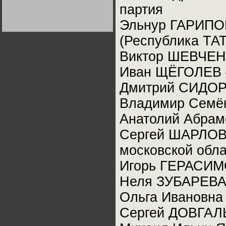
Германии:
партия
парламентская
демократия или
Эльнур ГАРИП
диктатура
пролетариата?
Деятельность
Хрущёва в 50-е годы.
(Республика ТА
Владимир Соловейчик
Виктор ШЕВЧЕНК
Иван ЩЁГОЛЕВ 
Какова цена победы
СССР в Великой
Отечественной? Олег
Дмитрий СИДОРО
Двуреченский о
потерянной
революционности
Владимир Семё
Анатолий Абра
Сергей ШАРЛОВ
московской обл
Игорь ГЕРАСИ
Неля ЗУБАРЕВА 
Ольга Ивановна
Сергей ДОВГАЛ