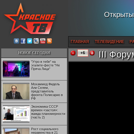
Открытый
ГЛАВНАЯ
ТЕЛЕВИДЕНИЕ
Р
III Фору
НОВОЕ СЕГОДНЯ
+6
"Утро в тебе" на
эгалите-фесте "Не
Пряча Лица"
Мохаммед Фидель
Али Селем,
представитель
фронта Полисарио в
РФ
Экономика СССР
времен «застоя»:
жажда планомерности
(часть 2)
Рост социального
неравенства в 21