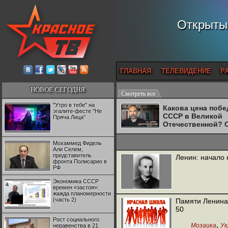
Открытый
ГЛАВНАЯ
ТЕЛЕВИДЕНИЕ
Р
НОВОЕ СЕГОДНЯ
Смотреть все
"Утро в тебе" на
Какова цена поб
эгалите-фесте "Не
СССР в Великой
Пряча Лица"
Отечественной? 
Двуреченский о
потерянной
Мохаммед Фидель
революционност
Али Селем,
представитель
Ленин: начало 
фронта Полисарио в
РФ
Экономика СССР
времен «застоя»:
жажда планомерности
(часть 2)
Памяти Ленина.
50
Рост социального
,
Мозаика
Ук
неравенства в 21