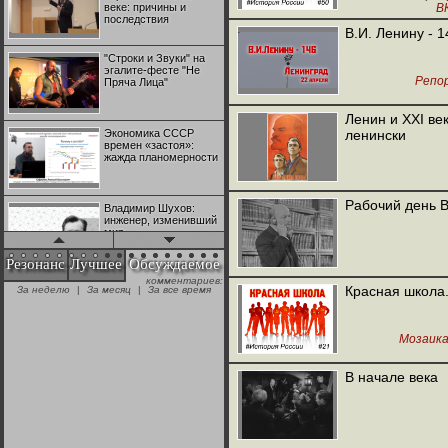
веке: причины и
В
последствия
В.И. Ленину - 1
"Строки и Звуки" на
эгалите-фесте "Не
Репо
Пряча Лица"
Ленин и XXI ве
Экономика СССР
ленински
времен «застоя»:
жажда планомерности
Рабочий день 
Владимир Шухов:
инженер, изменивший
мир
Резонанс
Лучшее
Обсуждаемое
комментариев:
"Аркадий Коц" на
Красная школа.
За неделю
|
За месяц
|
За все время
эгалите-фесте "Не
Пряча Лица"
Мозаик
Контрапункты
глобализации:
В начале века
геополитэкономическ
ий анализ
100 лет Ноябрьской
революции в