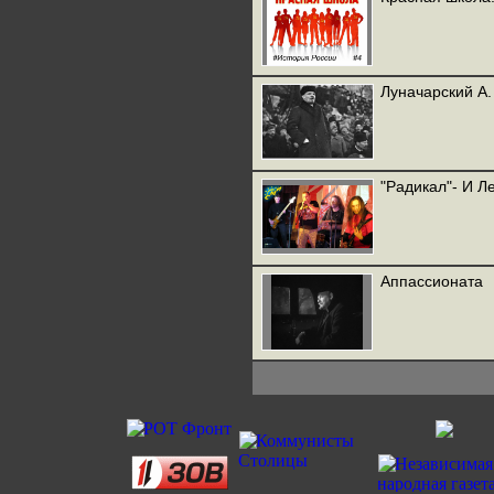
Луначарский А.
"Радикал"- И Л
Аппассионата