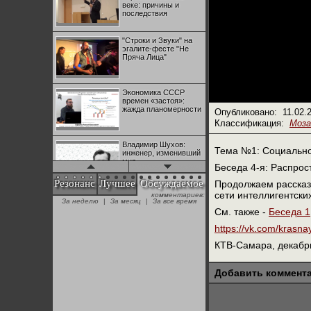
веке: причины и
последствия
"Строки и Звуки" на
эгалите-фесте "Не
Пряча Лица"
Экономика СССР
времен «застоя»:
жажда планомерности
Опубликовано:
11.02.
Классификация:
Моза
Владимир Шухов:
Тема №1: Социально-
инженер, изменивший
мир
Беседа 4-я: Распрос
Резонанс
Лучшее
Обсуждаемое
Продолжаем рассказ 
сети интеллигентских
комментариев:
"Аркадий Коц" на
За неделю
|
За месяц
|
За все время
эгалите-фесте "Не
См. также -
Беседа 1
Пряча Лица"
https://vk.com/krasn
КТВ-Самара, декабрь
Контрапункты
глобализации:
геополитэкономическ
Добавить коммент
ий анализ
100 лет Ноябрьской
революции в