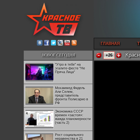
ГЛАВНАЯ
Т
Красн
НОВОЕ СЕГОДНЯ
+26
"Утро в тебе" на
эгалите-фесте "Не
Пряча Лица"
Мохаммед Фидель
Али Селем,
представитель
фронта Полисарио в
РФ
Экономика СССР
времен «застоя»:
жажда планомерности
(часть 2)
Рост социального
неравенства в 21