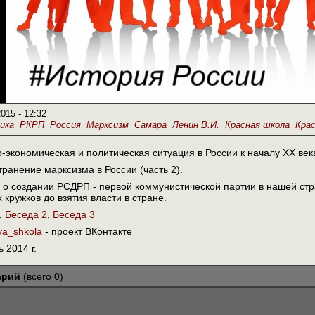
2015 - 12:32
ика
РКРП
Россия
Марксизм
Самара
Ленин В.И.
Красная школа
Кра
экономическая и политическая ситуация в России к началу ХХ век
транение марксизма в России (часть 2).
о создании РСДРП - первой коммунистической партии в нашей стра
 кружков до взятия власти в стране.
,
Беседа 2
,
Беседа 3
aya_shkola
- проект ВКонтакте
 2014 г.
арий
(всего 0)