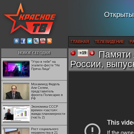
Открытый
ГЛАВНАЯ
ТЕЛЕВИДЕНИЕ
Р
Памяти 
НОВОЕ СЕГОДНЯ
+19
России, выпус
"Утро в тебе" на
эгалите-фесте "Не
Пряча Лица"
Мохаммед Фидель
Али Селем,
представитель
фронта Полисарио в
РФ
Экономика СССР
времен «застоя»:
жажда планомерности
(часть 2)
Рост социального
неравенства в 21