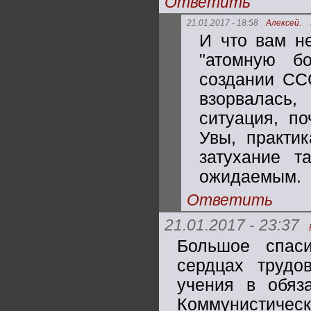
Ответить
21.01.2017 - 18:58
Алексей.
И что вам н
"атомную б
создании СС
взорвалась
ситуация, п
Увы, практи
затухание 
ожидаемым.
Ответить
21.01.2017 - 23:37
Большое спас
сердцах трудо
учения в обяза
Коммунистическ