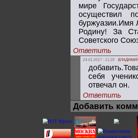
мире Государс
осуществил п
буржуазии.Имя 
Родину! За Ст
Советского Сою
Ответить
24.01.2017 - 11:29
ВЛАДИМИ
добавить.Тов
себя ученик
отвечал он.
Ответить
Добавить комм