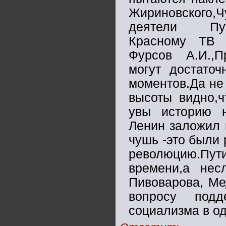
Жириновского,Ч
деятели Пути
Красному ТВ 
Фурсов А.И.,П
могут достаточ
моментов.Да не 
высоты видно,ч
увы историю н
Ленин заложил 
чушь -это были
революцию.Пу
времени,а нес
Пивоварова, Ме
вопросу подд
социализма в од