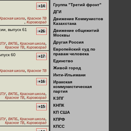
Группа "Третий фронт"
+14
ДГИ
,
Красная школа
Красное ТВ
Движение Коммунистов
,
Кировоград
Казахстана
сии, выпуск 61
Движение общежитий
+26
Москвы
Другая Россия
,
,
,
КПУ
ВКПБ
Красная школа
,
Красное ТВ
Кировоград
Европейский суд по
правам человека
ыпуск 60
+17
Единство
Живой город
,
Красная школа
Красное ТВ
Инти-Ильимани
+16
Иракская
коммунистическая
партия
,
,
,
КПУ
ВКПБ
Красная школа
,
Красное ТВ
Кировоград
КЗПГ
КНПК
+15
КП США
,
,
,
КПУ
ВКПБ
Красная школа
КПРФ
,
Красное ТВ
Кировоград
КПСС