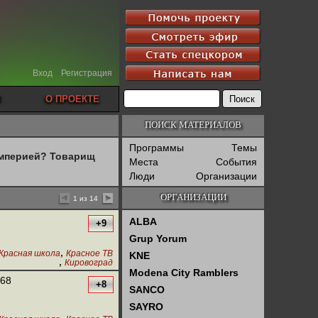
Вход
Регистрация
О ПРОЕКТЕ
ПОИСК МАТЕРИАЛОВ
Программы
Темы
империей? Товарищ
Места
События
Люди
Организации
ОРГАНИЗАЦИИ
1 из 14
ALBA
+9
Grup Yorum
,
Красная школа
Красное ТВ
KNE
,
Кировоград
Modena City Ramblers
 68
+8
SANCO
SAYRO