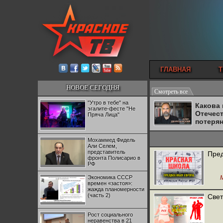
ГЛАВНАЯ
Т
НОВОЕ СЕГОДНЯ
Смотреть все
"Утро в тебе" на
Какова
эгалите-фесте "Не
Отечес
Пряча Лица"
потеря
Мохаммед Фидель
Али Селем,
представитель
Пред
фронта Полисарио в
РФ
Экономика СССР
времен «застоя»:
жажда планомерности
(часть 2)
Свет
Рост социального
неравенства в 21