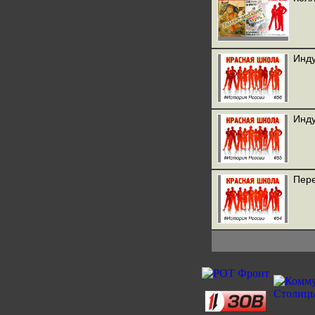
Инду
Инду
Пере