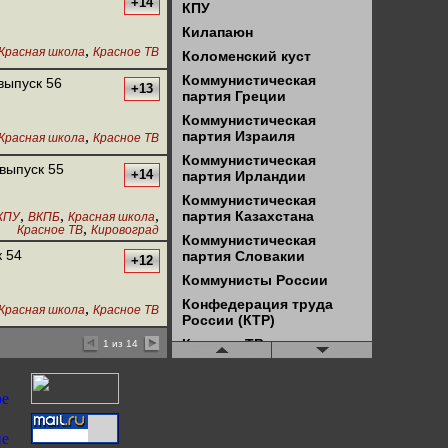
+14
КПУ
Килапаюн
,
Красная школа
Красное ТВ
Коломенский куст
Коммунистическая
выпуск 56
+13
партия Греции
Коммунистическая
,
партия Израиля
Красная школа
Красное ТВ
Коммунистическая
выпуск 55
+14
партия Ирландии
Коммунистическая
,
,
,
партия Казахстана
КПУ
ВКПБ
Красная школа
,
Красное ТВ
Кировоград
Коммунистическая
к 54
партия Словакии
+12
Коммунисты России
Конфедерация труда
,
Красная школа
Красное ТВ
России (КТР)
Красное ТВ
1 из 14
Красное ТВ - Чита
Красный университет
ЛКСМ
Левая оппозиция