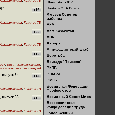
,
Красная школа
Красное ТВ
Slaughter 2017
System Of A Down
 67
+15
X съезд Советов
рабочих
,
Красная школа
Красное ТВ
АКМ
АКМ Казахстан
+22
АНК
Аврора
,
Красная школа
Красное ТВ
Антифашистский штаб
+12
Боротьба
Бригада "Призрак"
,
,
,
КПУ
ВКПБ
Красная школа
,
ВКПБ
Космонавтика
Кировоград
ВЛКСМ
, выпуск 64
+14
ВМГБ
Всемирная Федерация
,
Красная школа
Красное ТВ
Профсоюзов
Всемирный Совет Мира
, выпуск 63
+13
Всероссийская
конфедерация труда
,
Красная школа
Красное ТВ
Голос женщин