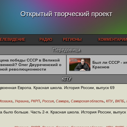
Открытый творческий проект
ЕЛЕВИДЕНИЕ
РАДИО
РЕГИОНЫ
КОММЕНТАРИИ
Передовица
 цена победы СССР в Великой
Был ли СССР - 
твенной? Олег Двуреченский о
Краснов
нной революционности
КПУ
военная Европа. Красная школа. История России, выпуск 69
,
,
,
,
,
,
,
,
Мозаика
Украина
РКРП
Россия
Самара
Самарская область
КПУ
ВКПБ
а было больше. Часть 2-я. Красная школа. История России, выпуск