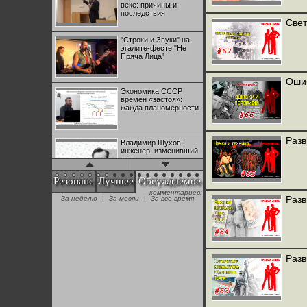
веке: причины и
последствия
Свет
"Строки и Звуки" на
эгалите-фесте "Не
Пряча Лица"
Ошиб
Экономика СССР
времен «застоя»:
жажда планомерности
Разв
Владимир Шухов:
инженер, изменивший
мир
Резонанс
Лучшее
Обсуждаемое
комментариев:
"Аркадий Коц" на
Разв
За неделю
|
За месяц
|
За все время
эгалите-фесте "Не
Пряча Лица"
Контрапункты
глобализации:
Разв
геополитэкономическ
ий анализ
100 лет Ноябрьской
революции в