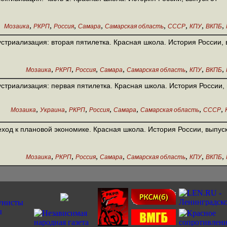
,
,
,
,
,
,
,
,
Мозаика
РКРП
Россия
Самара
Самарская область
СССР
КПУ
ВКПБ
стриализация: вторая пятилетка. Красная школа. История России, 
,
,
,
,
,
,
,
Мозаика
РКРП
Россия
Самара
Самарская область
КПУ
ВКПБ
стриализация: первая пятилетка. Красная школа. История России, 
,
,
,
,
,
,
,
Мозаика
Украина
РКРП
Россия
Самара
Самарская область
СССР
ход к плановой экономике. Красная школа. История России, выпус
,
,
,
,
,
,
,
Мозаика
РКРП
Россия
Самара
Самарская область
КПУ
ВКПБ