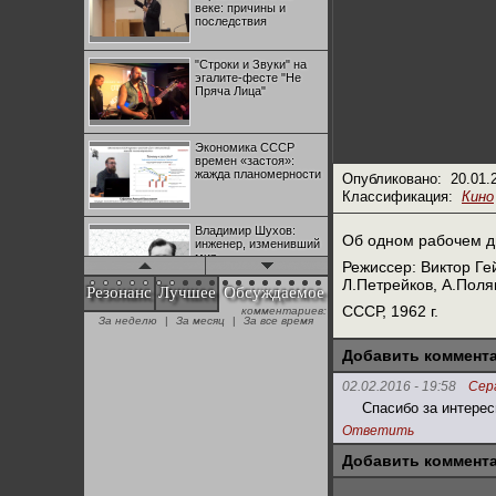
веке: причины и
последствия
"Строки и Звуки" на
эгалите-фесте "Не
Пряча Лица"
Экономика СССР
времен «застоя»:
жажда планомерности
Опубликовано:
20.01.
Классификация:
Кино
Владимир Шухов:
Об одном рабочем дн
инженер, изменивший
мир
Режиссер: Виктор Ге
Л.Петрейков, А.Поля
Резонанс
Лучшее
Обсуждаемое
СССР, 1962 г.
комментариев:
"Аркадий Коц" на
За неделю
|
За месяц
|
За все время
эгалите-фесте "Не
Пряча Лица"
Добавить коммент
02.02.2016 - 19:58
Сер
Контрапункты
Спасибо за интере
глобализации:
геополитэкономическ
Ответить
ий анализ
Добавить коммент
100 лет Ноябрьской
революции в