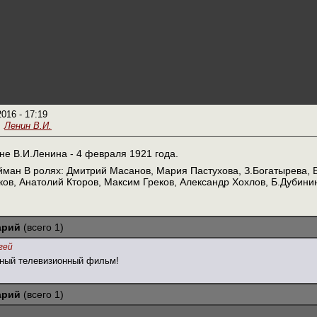
2016 - 17:19
Ленин В.И.
е В.И.Ленина - 4 февраля 1921 года.
йман В ролях: Дмитрий Масанов, Мария Пастухова, З.Богатырева, 
ков, Анатолий Кторов, Максим Греков, Александр Хохлов, Б.Дубини
арий
(всего 1)
гей
сный телевизионный фильм!
арий
(всего 1)