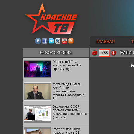
ГЛАВНАЯ
Т
Рабоч
НОВОЕ СЕГОДНЯ
+33
"Утро в тебе" на
эгалите-фесте "Не
У
Пряча Лица"
Мохаммед Фидель
Али Селем,
представитель
фронта Полисарио в
РФ
Экономика СССР
времен «застоя»:
жажда планомерности
(часть 2)
Рост социального
неравенства в 21