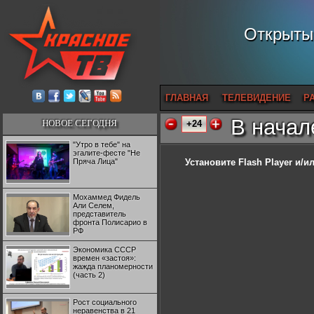
Открытый
ГЛАВНАЯ
ТЕЛЕВИДЕНИЕ
Р
В начал
НОВОЕ СЕГОДНЯ
+24
"Утро в тебе" на
эгалите-фесте "Не
Пряча Лица"
Установите Flash Player
и/ил
Мохаммед Фидель
Али Селем,
представитель
фронта Полисарио в
РФ
Экономика СССР
времен «застоя»:
жажда планомерности
(часть 2)
Рост социального
неравенства в 21