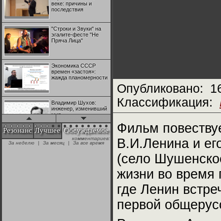
веке: причины и
последствия
"Строки и Звуки" на
эгалите-фесте "Не
Пряча Лица"
Экономика СССР
времен «застоя»:
жажда планомерности
Опубликовано:
1
Классификация:
Владимир Шухов:
инженер, изменивший
мир
Фильм повествуе
Резонанс
Лучшее
Обсуждаемое
комментариев:
В.И.Ленина и ег
"Аркадий Коц" на
За неделю
|
За месяц
|
За все время
эгалите-фесте "Не
Пряча Лица"
(село Шушенское
жизни во время
Контрапункты
глобализации:
где Ленин встр
геополитэкономическ
ий анализ
первой общерус
100 лет Ноябрьской
революции в