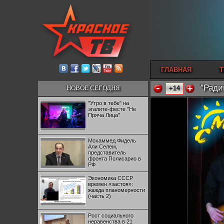
ГЛАВНАЯ
Т
"Ради
НОВОЕ СЕГОДНЯ
+14
"Утро в тебе" на
эгалите-фесте "Не
Пряча Лица"
Мохаммед Фидель
Али Селем,
представитель
фронта Полисарио в
РФ
Экономика СССР
времен «застоя»:
жажда планомерности
(часть 2)
Рост социального
неравенства в 21