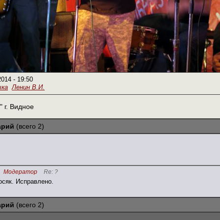
2014 - 19:50
ыка
Ленин В.И.
" г. Видное
арий
(всего 2)
Модератор
Re: ?
осяк. Исправлено.
арий
(всего 2)