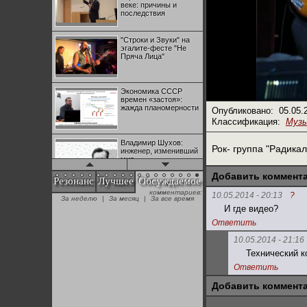
веке: причины и
последствия
"Строки и Звуки" на
эгалите-фесте "Не
Пряча Лица"
Экономика СССР
времен «застоя»:
жажда планомерности
Опубликовано:
05.05.
Классификация:
Муз
Владимир Шухов:
Рок- группа "Радикал
инженер, изменивший
мир
Добавить коммент
Резонанс
Лучшее
Обсуждаемое
комментариев:
"Аркадий Коц" на
10.05.2014 - 20:13
?
За неделю
|
За месяц
|
За все время
эгалите-фесте "Не
И где видео?
Пряча Лица"
Ответить
10.05.2014 - 21:16
Контрапункты
Технический к
глобализации:
геополитэкономическ
Ответить
ий анализ
Добавить коммент
100 лет Ноябрьской
революции в