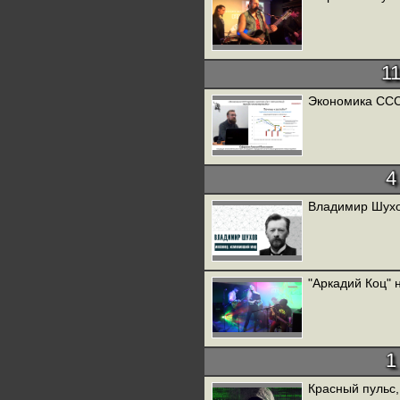
1
Экономика ССС
4
Владимир Шухо
"Аркадий Коц" 
1
Красный пульс,