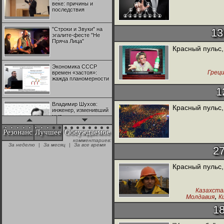
веке: причины и
последствия
"Строки и Звуки" на
13
эгалите-фесте "Не
Пряча Лица"
Красный пульс,
Экономика СССР
Грец
времен «застоя»:
жажда планомерности
1
Владимир Шухов:
Красный пульс,
инженер, изменивший
мир
Резонанс
Лучшее
Обсуждаемое
комментариев:
"Аркадий Коц" на
За неделю
|
За месяц
|
За все время
эгалите-фесте "Не
2
Пряча Лица"
Красный пульс,
Контрапункты
глобализации:
Казахста
геополитэкономическ
,
Молдавия
К
ий анализ
Рабоч
1
100 лет Ноябрьской
революции в