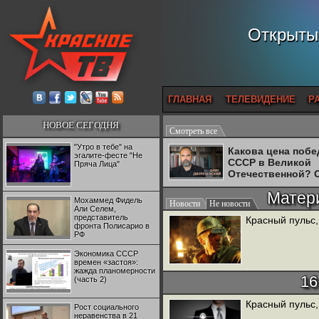
Открытый
ГЛАВНАЯ
ТЕЛЕВИДЕНИЕ
Р
НОВОЕ СЕГОДНЯ
Смотреть все
"Утро в тебе" на
Какова цена поб
эгалите-фесте "Не
СССР в Великой
Пряча Лица"
Отечественной? 
Двуреченский о
Матер
потерянной
Мохаммед Фидель
Новости
Не новости
революционност
Али Селем,
представитель
Красный пульс,
фронта Полисарио в
РФ
Экономика СССР
времен «застоя»:
жажда планомерности
16
(часть 2)
Красный пульс,
Рост социального
неравенства в 21