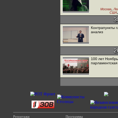
,
Москва
Ле
США
,
Испания
Ф
3
Италия
Контрапункты г
анализ
2
100 лет Ноябрь
парламентская
Репортажи
Программы