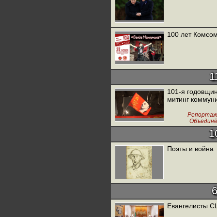
100 лет Комсом
1
101-я годовщин
митинг коммуни
Репортаж
Объединё
1
Поэты и война
Евангелисты С