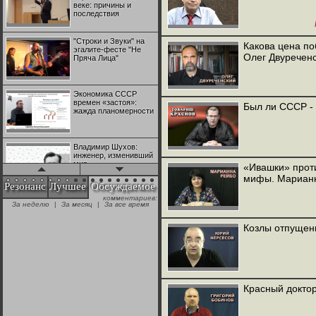
веке: причины и
последствия
"Строки и Звуки" на
Какова цена п
эгалите-фесте "Не
Олег Двуречен
Пряча Лица"
Экономика СССР
времен «застоя»:
Был ли СССР -
жажда планомерности
Владимир Шухов:
инженер, изменивший
мир
«Ивашки» прот
мифы. Мариан
Резонанс
Лучшее
Обсуждаемое
комментариев:
"Аркадий Коц" на
За неделю
|
За месяц
|
За все время
эгалите-фесте "Не
Пряча Лица"
Козлы отпущен
Контрапункты
глобализации:
геополитэкономическ
ий анализ
Красный доктор
100 лет Ноябрьской
революции в