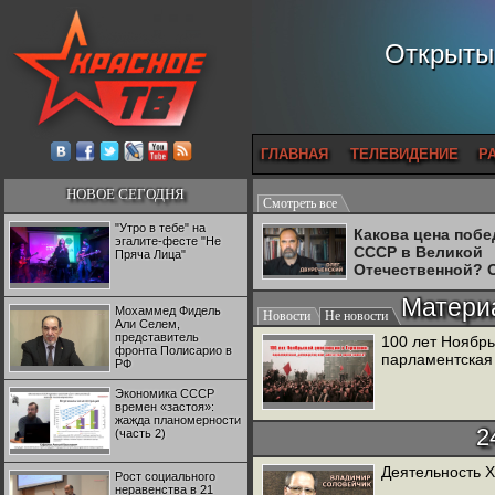
Открытый
ГЛАВНАЯ
ТЕЛЕВИДЕНИЕ
Р
НОВОЕ СЕГОДНЯ
Смотреть все
"Утро в тебе" на
Какова цена поб
эгалите-фесте "Не
СССР в Великой
Пряча Лица"
Отечественной? 
Двуреченский о
Матери
потерянной
Мохаммед Фидель
Новости
Не новости
революционност
Али Селем,
представитель
100 лет Ноябрь
фронта Полисарио в
парламентская
РФ
Экономика СССР
времен «застоя»:
жажда планомерности
2
(часть 2)
Деятельность Х
Рост социального
неравенства в 21