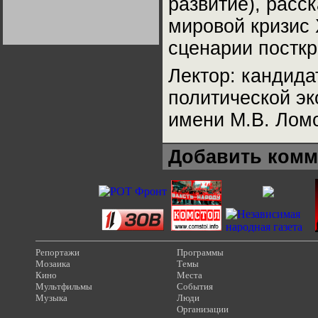
развитие), расс
Германии:
парламентская
мировой кризис
демократия или
диктатура
пролетариата?
сценарии посткр
Деятельность
Хрущёва в 50-е годы.
Владимир Соловейчик
Лектор: кандида
политической э
Какова цена победы
СССР в Великой
Отечественной? Олег
имени М.В. Лом
Двуреченский о
потерянной
революционности
Добавить комм
Репортажи
Программы
Мозаика
Темы
Кино
Места
Мультфильмы
События
Музыка
Люди
Организации