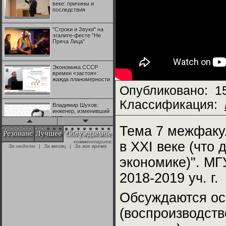
веке: причины и
последствия
"Строки и Звуки" на
эгалите-фесте "Не
Пряча Лица"
Экономика СССР
времен «застоя»:
жажда планомерности
Опубликовано:
1
Классификация:
Владимир Шухов:
инженер, изменивший
мир
Тема 7 межфакул
Резонанс
Лучшее
Обсуждаемое
комментариев:
в XXI веке (что
"Аркадий Коц" на
За неделю
|
За месяц
|
За все время
эгалите-фесте "Не
Пряча Лица"
экономике)". МГ
2018-2019 уч. г.
Контрапункты
глобализации:
геополитэкономическ
Обсуждаются ос
ий анализ
(воспроизводств
100 лет Ноябрьской
революции в