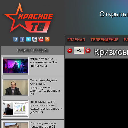
Открытый
ГЛАВНАЯ
ТЕЛЕВИДЕНИЕ
Р
Кризисы
НОВОЕ СЕГОДНЯ
+5
"Утро в тебе" на
эгалите-фесте "Не
Пряча Лица"
Мохаммед Фидель
Али Селем,
представитель
фронта Полисарио в
РФ
Экономика СССР
времен «застоя»:
жажда планомерности
(часть 2)
Рост социального
неравенства в 21