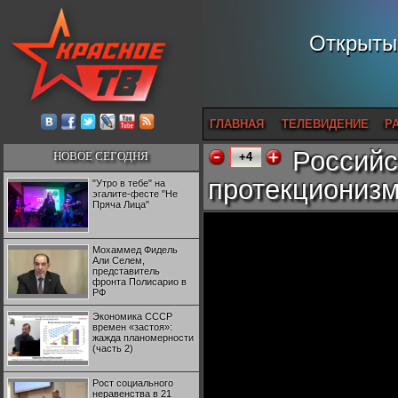
Открытый
ГЛАВНАЯ
ТЕЛЕВИДЕНИЕ
Р
Российс
НОВОЕ СЕГОДНЯ
+4
протекциониз
"Утро в тебе" на
эгалите-фесте "Не
Пряча Лица"
Мохаммед Фидель
Али Селем,
представитель
фронта Полисарио в
РФ
Экономика СССР
времен «застоя»:
жажда планомерности
(часть 2)
Рост социального
неравенства в 21