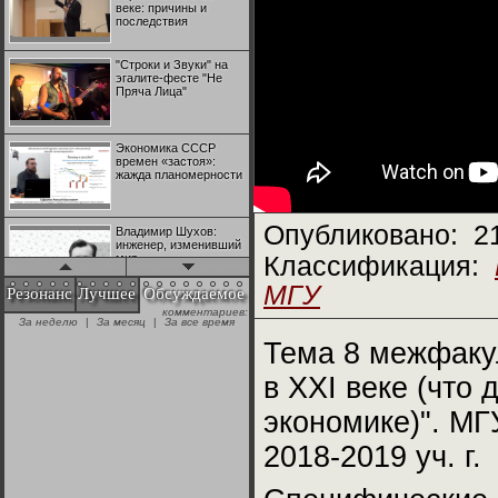
веке: причины и
последствия
"Строки и Звуки" на
эгалите-фесте "Не
Пряча Лица"
Экономика СССР
времен «застоя»:
жажда планомерности
Опубликовано:
2
Владимир Шухов:
инженер, изменивший
мир
Классификация:
МГУ
Резонанс
Лучшее
Обсуждаемое
комментариев:
"Аркадий Коц" на
За неделю
|
За месяц
|
За все время
эгалите-фесте "Не
Пряча Лица"
Тема 8 межфакул
в XXI веке (что
Контрапункты
глобализации:
экономике)". МГ
геополитэкономическ
ий анализ
2018-2019 уч. г.
100 лет Ноябрьской
революции в