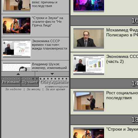
веке: причины и
последствия
"Строки и Звуки" на
1
эгалите-фесте "Не
Пряча Лица"
Мохаммед Фиде
Полисарио в Р
Экономика СССР
времен «застоя»:
жажда планомерности
Экономика ССС
(часть 2)
Владимир Шухов:
инженер, изменивший
мир
Резонанс
Лучшее
Обсуждаемое
1
комментариев:
"Аркадий Коц" на
За неделю
|
За месяц
|
За все время
эгалите-фесте "Не
Рост социально
Пряча Лица"
последствия
Контрапункты
глобализации:
1
геополитэкономическ
ий анализ
"Строки и Звук
100 лет Ноябрьской
революции в