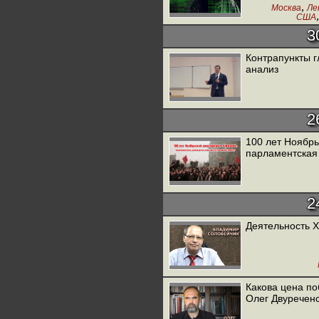
,
Москва
Ле
США
,
Испания
Ф
3
Италия
Контрапункты г
анализ
2
100 лет Ноябрь
парламентская
2
Деятельность Х
Какова цена п
Олег Двуречен