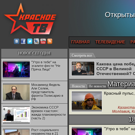
Открытый
ГЛАВНАЯ
ТЕЛЕВИДЕНИЕ
Р
НОВОЕ СЕГОДНЯ
Смотреть все
"Утро в тебе" на
Какова цена поб
эгалите-фесте "Не
СССР в Великой
Пряча Лица"
Отечественной? 
Двуреченский о
Матери
потерянной
Мохаммед Фидель
Новости
Не новости
революционност
Али Селем,
представитель
Красный пульс,
фронта Полисарио в
РФ
Экономика СССР
Казахста
,
времен «застоя»:
Молдавия
К
жажда планомерности
Рабоч
1
(часть 2)
"Утро в тебе" 
Рост социального
неравенства в 21