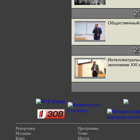
2
Общественный с
2
Интеллектуальн
экономике XXI 
Репортажи
Программы
Мозаика
Темы
Кино
Места