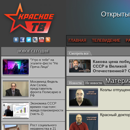
Открытый
ГЛАВНАЯ
ТЕЛЕВИДЕНИЕ
Р
НОВОЕ СЕГОДНЯ
Смотреть все
"Утро в тебе" на
Какова цена поб
эгалите-фесте "Не
СССР в Великой
Пряча Лица"
Отечественной? 
Двуреченский о
Матери
потерянной
Мохаммед Фидель
Новости
Не новости
революционност
Али Селем,
представитель
Козлы отпущен
фронта Полисарио в
РФ
Экономика СССР
времен «застоя»:
жажда планомерности
(часть 2)
Красный доктор
Рост социального
неравенства в 21