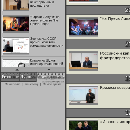
веке: причины и
последствия
2
"Строки и Звуки" на
"Не Пряча Лица
эгалите-фесте "Не
Пряча Лица"
Экономика СССР
времен «застоя»:
2
жажда планомерности
Российский ка
фритредерств
Владимир Шухов:
инженер, изменивший
мир
Резонанс
Лучшее
Обсуждаемое
1
комментариев:
"Аркадий Коц" на
За неделю
|
За месяц
|
За все время
эгалите-фесте "Не
Кризисы возвр
Пряча Лица"
Контрапункты
глобализации:
1
геополитэкономическ
ий анализ
«И волны исто
100 лет Ноябрьской
революции в