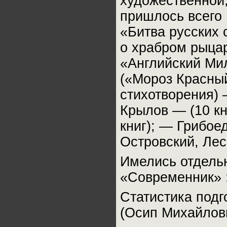
художественной,
пришлось всего 
«Битва русских 
о храбром рыцар
«Английский Мил
(«Мороз Красны
стихотворения) —
Крылов — (10 кн
книг); — Грибое
Островский, Лес
Имелись отдель
«Современник» :
Статистика под
(Осип Михайлови