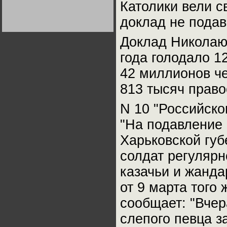
Католики вели с
Германии:
парламентская
демократия или
Не сгорайте до выборов
Не сгорайте до выборов
доклад не подав
диктатура
Путина! Юрий Нерсесов
Путина! Юрий Нерсесов
пролетариата?
Деятельность
Хрущёва в 50-е годы.
Доклад Николаю 
Владимир Соловейчик
года голодало 1
Какова цена победы
42 миллионов че
СССР в Великой
Отечественной? Олег
813 тысяч прав
Двуреченский о
потерянной
революционности
N 10 "Российско
"На подавление 
Харьковской губ
солдат регулярн
казачьи и жанда
от 9 марта того
сообщает: "Вче
слепого певца з