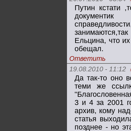
Путин кстати ,
документик
справедливости,
занимаются,та
Ельцина, что их
обещал.
Ответить
19.08.2010 - 11:12
Да так-то оно
теми же ссыл
"Благословенна
3 и 4 за 2001 
архив, кому над
статья выходил
позднее - но эт