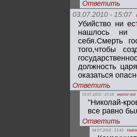
Ответить
03.07.2010 - 15:07
Убийство ни ес
нашлось ни о
себя.Смерть г
того,чтобы со
государствен
должность царя
оказаться опасн
Ответить
03.07.2010 - 15:18
warrior-red
"Николай-кро
все равно был
Ответить
04.07.2010 - 13:43
Набл