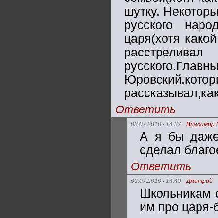
шутку. Некоторы
русского наро
царя(хотя какой
расстреливал
русского.Гла
Юровский,кот
рассказывал,как
Ответить
03.07.2010 - 14:37
Владимир 
А я бы даже
сделал благое
Ответить
03.07.2010 - 14:43
Дмитрий
Школьникам о
им про царя-