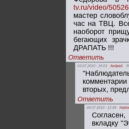
tv.ru/video/5052
мастер словоблу
час на ТВЦ. Вс
наоборот прищ
бегающих зрачк
ДРАПАТЬ !!!
Ответить
03.07.2010 - 19:03
Андрей
R
"Наблюдате
комментарии
вторых, пред
Ответить
04.07.2010 - 12:49
Набл
Согласен
вкладку "Э