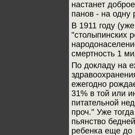
настанет доброе
панов - на одну 
В 1911 году (уж
"столыпинских р
народонаселение
смертность 1 ми
По докладу на 
здравоохранения
ежегодно рождае
31% в той или 
питательной нед
проч." Уже тогд
пьянство бедне
ребенка еще до 