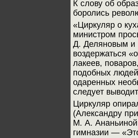
К слову об обра
боролись револ
«Циркуляр о кух
министром прос
Д. Деляновым и
воздержаться «о
лакеев, поваров
подобных людей,
одаренных необ
следует выводит
Циркуляр опирал
(Александру при
М. А. Ананьиной 
гимназии — «Это