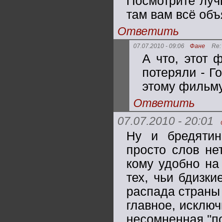
Посмотрите луч
там вам всё объя
Ответить
07.07.2010 - 09:06
Фане
Re:
А что, этот 
потеряли - Г
этому фильму
Ответить
07.07.2010 - 20:01
Ну и бредятин
просто слов нет
кому удобно на
тех, чьи бдизки
распада страны
главное, исключ
несомненная "по