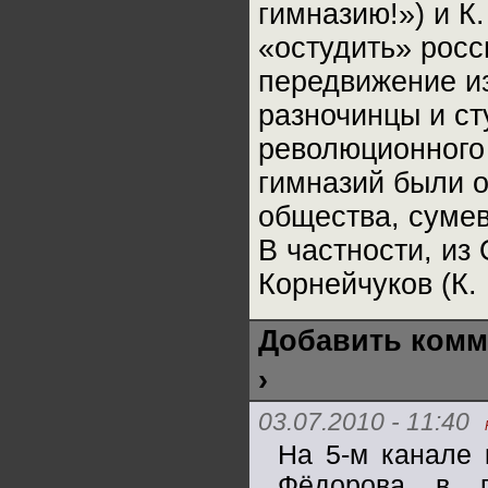
гимназию!») и К
«остудить» росс
передвижение и
разночинцы и с
революционного
гимназий были 
общества, сумев
В частности, из
Корнейчуков (К. 
Добавить комм
›
03.07.2010 - 11:40
На 5-м канале
Фёдорова в 