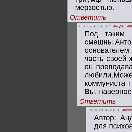
мерзостью.
Ответить
05.07.2010 - 15:28
Андрей Ив
Под таким 
смешны.Ан
основателе
часть своей 
он преподава
любили.Мож
коммуниста Г
Вы, наверное
Ответить
05.07.2010 - 23:13
викт
Автор: Ан
для психо