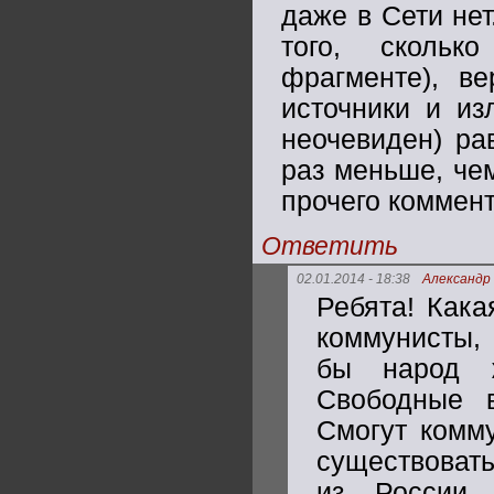
даже в Сети нет
того, скольк
фрагменте), ве
источники и и
неочевиден) ра
раз меньше, чем
прочего коммент
Ответить
02.01.2014 - 18:38
Александр
Ребята! Кака
коммунисты,
бы народ ж
Свободные 
Смогут комму
существовать
из России 