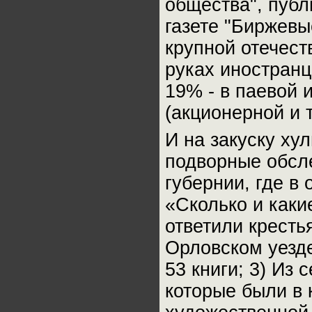
общества", публ
газете "Биржевы
крупной отечес
руках иностранц
19% - в паевой 
(акционерной и т.
И на закуску ху
подворные обсл
губернии, где в
«Сколько и какие
ответили крестья
Орловском уезде
53 книги; 3) Из
которые были в 