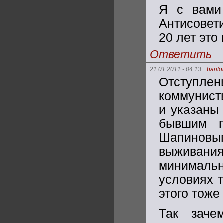
Я с вами
Антисовет
20 лет это
Ответить
21.01.2011 - 04:13
barit
Отступлен
коммунист
и указаны
бывшим г
Шапиновым
выживани
минималь
условиях т
этого тоже
Так заче