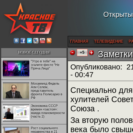
Открытый
ГЛАВНАЯ
ТЕЛЕВИДЕНИЕ
Р
Заметки
НОВОЕ СЕГОДНЯ
+5
"Утро в тебе" на
эгалите-фесте "Не
Опубликовано:
2
Пряча Лица"
- 00:47
Мохаммед Фидель
Али Селем,
Специально для
представитель
фронта Полисарио в
хулителей Совет
РФ
Экономика СССР
Союза .
времен «застоя»:
жажда планомерности
(часть 2)
За вторую полов
века было свыш
Рост социального
неравенства в 21