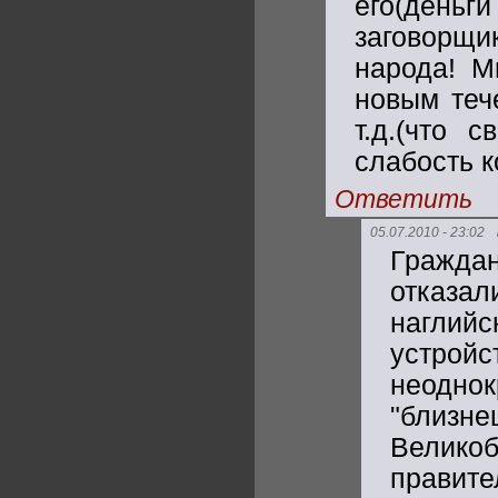
его(деньги
заговорщик
народа! М
новым теч
т.д.(что 
слабость 
Ответить
05.07.2010 - 23:02
Гражда
отказа
наглий
устрой
неоднок
"близн
Велико
правит