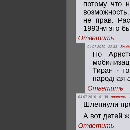
потому что н
возможность
не прав. Рас
1993-м это бы
Ответить
04.07.2010 - 22:53
Влад
По Арист
мобилизац
Тиран - то
народная 
Ответить
04.07.2010 - 01:38
зритель
Шлепнули прес
А вот детей ж
Ответить