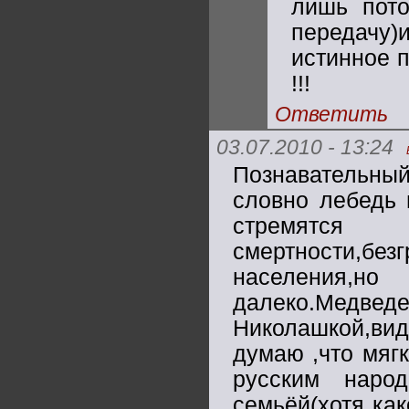
лишь пото
передачу)
истинное 
!!!
Ответить
03.07.2010 - 13:24
Познавательный
словно лебедь 
стремятся
смертности,б
населения,н
далеко.Медве
Николашкой,вид
думаю ,что мяг
русским наро
семьёй(хотя как