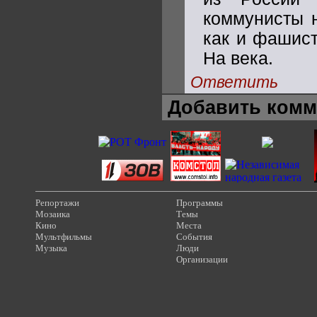
коммунисты н
как и фашист
На века.
Ответить
Добавить комм
Репортажи
Программы
Мозаика
Темы
Кино
Места
Мультфильмы
События
Музыка
Люди
Организации