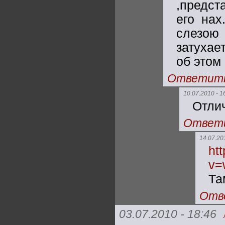
,предст
его нах
слезою 
затухае
об этом
Ответит
10.07.2010 - 1
Отлич
Ответ
14.07.20
ht
v=
Та
Отв
03.07.2010 - 18:46