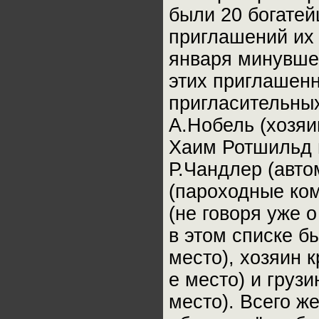
были 20 богате
приглашений их 
января минувшег
этих приглашенн
пригласительных
А.Нобель (хозя
Хаим Ротшильд 
Р.Чандлер (авт
(пароходные ком
(не говоря уже 
в этом списке б
место), хозяин 
е место) и грузи
место). Всего ж