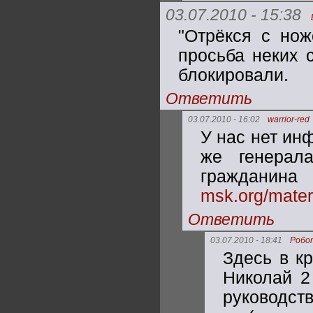
03.07.2010 - 15:38
"Отрёкся с нож
просьба неких 
блокировали.
Ответить
03.07.2010 - 16:02
warrior-red
У нас нет ин
же генерала
гражд
msk.org/mater
Ответить
03.07.2010 - 18:41
Робо
Здесь в к
Николай 2
руководст