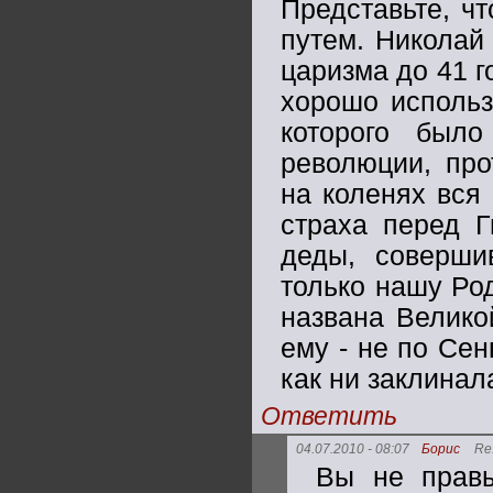
Представьте, ч
путем. Николай
царизма до 41 г
хорошо использ
которого был
революции, про
на коленях вся 
страха перед 
деды, соверш
только нашу Ро
названа Великой
ему - не по Се
как ни заклинал
Ответить
04.07.2010 - 08:07
Борис
Re
Вы не правы