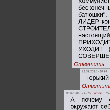
Коммунист
бесконечн
батюшки".
ЛИДЕР ко
СТРОИТЕ
настоящи
ПРИХОДИТ
УХОДИТ (
СОВЕРШЁН
Ответить
21.01.2011 - 10:14
Горький 
Ответит
03.07.2010 - 18:02
pronin
Re
А почему о
окружают се