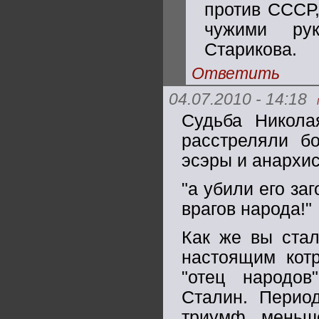
против СССР,
чужими рук
Старикова.
Ответить
04.07.2010 - 14:18
Судьба Никола
расстреляли б
эсэры и анархис
"а убили его за
врагов народа!"
Как же вы стал
настоящим кот
"отец народов
Сталин. Перио
триумф меньш