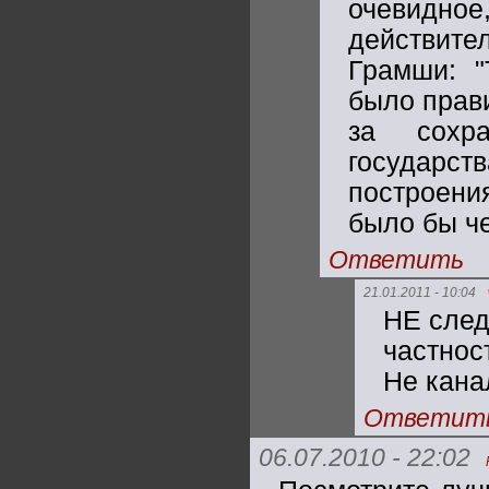
очевидно
действите
Грамши: "
было прави
за сохр
государс
построен
было бы че
Ответить
21.01.2011 - 10:04
НЕ след
частнос
Не кана
Ответит
06.07.2010 - 22:02