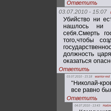
Ответить
03.07.2010 - 15:07
Убийство ни ес
нашлось ни о
себя.Смерть г
того,чтобы со
государствен
должность царя
оказаться опасн
Ответить
03.07.2010 - 15:18
warrior-red
"Николай-кро
все равно был
Ответить
04.07.2010 - 13:43
Набл