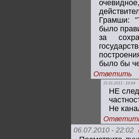
очевидно
действите
Грамши: "
было прави
за сохр
государс
построен
было бы че
Ответить
21.01.2011 - 10:04
НЕ след
частнос
Не кана
Ответит
06.07.2010 - 22:02