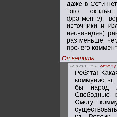
даже в Сети нет
того, скольк
фрагменте), ве
источники и и
неочевиден) ра
раз меньше, чем
прочего коммент
Ответить
02.01.2014 - 18:38
Александр
Ребята! Кака
коммунисты,
бы народ ж
Свободные 
Смогут комму
существовать
из России 