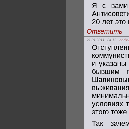
Я с вами
Антисовет
20 лет это
Ответить
21.01.2011 - 04:13
barit
Отступлен
коммунист
и указаны
бывшим г
Шапиновым
выживани
минималь
условиях т
этого тоже
Так заче