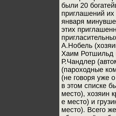
были 20 богате
приглашений их 
января минувшег
этих приглашенн
пригласительных
А.Нобель (хозя
Хаим Ротшильд 
Р.Чандлер (авт
(пароходные ком
(не говоря уже 
в этом списке б
место), хозяин 
е место) и грузи
место). Всего ж