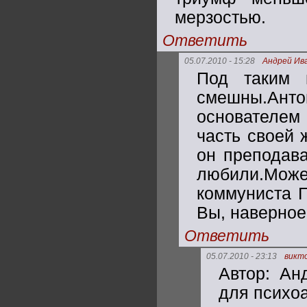
мерзостью.
Ответить
05.07.2010 - 15:28
Андрей Ив
Под таким 
смешны.Ан
основателе
часть своей 
он преподава
любили.Мож
коммуниста Г
Вы, наверное
Ответить
05.07.2010 - 23:13
викт
Автор: Ан
для психо