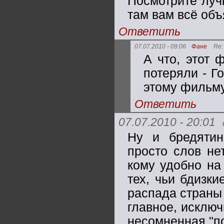
Посмотрите луч
там вам всё объя
Ответить
07.07.2010 - 09:06
Фане
Re:
А что, этот 
потеряли - Г
этому фильму
Ответить
07.07.2010 - 20:01
Ну и бредятин
просто слов нет
кому удобно на
тех, чьи бдизки
распада страны
главное, исключ
несомненная "по