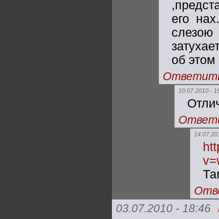
,предст
его нах
слезою 
затухае
об этом
Ответит
10.07.2010 - 1
Отлич
Ответ
14.07.20
ht
v=
Та
Отв
03.07.2010 - 18:46