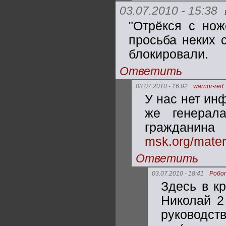
03.07.2010 - 15:38
"Отрёкся с нож
просьба неких 
блокировали.
Ответить
03.07.2010 - 16:02
warrior-red
У нас нет ин
же генерала
гражд
msk.org/mater
Ответить
03.07.2010 - 18:41
Робо
Здесь в к
Николай 2
руководст