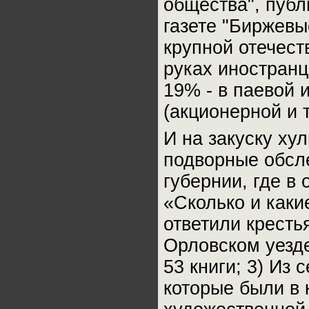
общества", публ
газете "Биржевы
крупной отечес
руках иностранц
19% - в паевой 
(акционерной и т.
И на закуску ху
подворные обсл
губернии, где в
«Сколько и какие
ответили крестья
Орловском уезде
53 книги; 3) Из
которые были в 