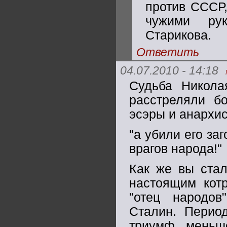
против СССР,
чужими рук
Старикова.
Ответить
04.07.2010 - 14:18
Судьба Никола
расстреляли б
эсэры и анархис
"а убили его за
врагов народа!"
Как же вы стал
настоящим кот
"отец народов
Сталин. Перио
триумф меньш