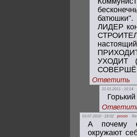
Коммунист
бесконечн
батюшки".
ЛИДЕР ко
СТРОИТЕ
настоящи
ПРИХОДИТ
УХОДИТ (
СОВЕРШЁН
Ответить
21.01.2011 - 10:14
Горький 
Ответит
03.07.2010 - 18:02
pronin
Re
А почему о
окружают се