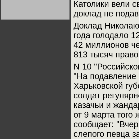
Католики вели с
Германии:
парламентская
демократия или
Не сгорайте до выборов
Не сгорайте до выборов
доклад не подав
диктатура
Путина! Юрий Нерсесов
Путина! Юрий Нерсесов
пролетариата?
Деятельность
Хрущёва в 50-е годы.
Доклад Николаю 
Владимир Соловейчик
года голодало 1
Какова цена победы
42 миллионов че
СССР в Великой
Отечественной? Олег
813 тысяч прав
Двуреченский о
потерянной
революционности
N 10 "Российско
"На подавление 
Харьковской губ
солдат регулярн
казачьи и жанда
от 9 марта того
сообщает: "Вче
слепого певца з