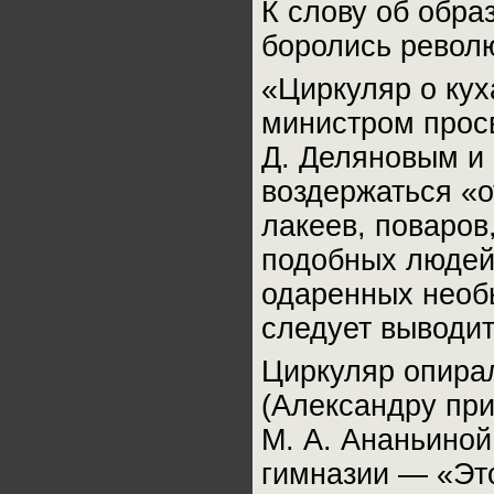
К слову об обра
боролись револ
«Циркуляр о кух
министром прос
Д. Деляновым и
воздержаться «о
лакеев, поваров
подобных людей,
одаренных необ
следует выводит
Циркуляр опирал
(Александру при
М. А. Ананьиной 
гимназии — «Это