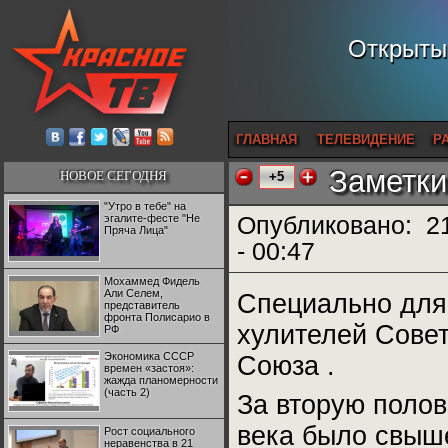
Открытый
ГЛАВНАЯ
ТЕЛЕВИДЕНИЕ
Р
Заметки
НОВОЕ СЕГОДНЯ
+5
"Утро в тебе" на
эгалите-фесте "Не
Опубликовано:
2
Пряча Лица"
- 00:47
Мохаммед Фидель
Али Селем,
Специально для
представитель
фронта Полисарио в
хулителей Совет
РФ
Экономика СССР
Союза .
времен «застоя»:
жажда планомерности
(часть 2)
За вторую полов
века было свыш
Рост социального
неравенства в 21