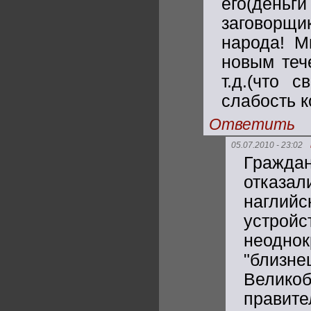
его(деньги
заговорщик
народа! М
новым теч
т.д.(что 
слабость 
Ответить
05.07.2010 - 23:02
Гражда
отказа
наглий
устрой
неоднок
"близн
Велико
правит