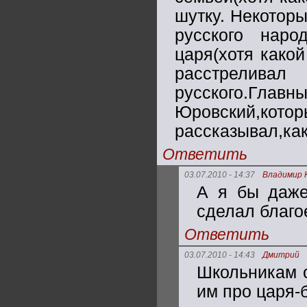
шутку. Некоторы
русского наро
царя(хотя какой
расстреливал
русского.Гла
Юровский,кот
рассказывал,как
Ответить
03.07.2010 - 14:37
Владимир 
А я бы даже
сделал благое
Ответить
03.07.2010 - 14:43
Дмитрий
Школьникам о
им про царя-