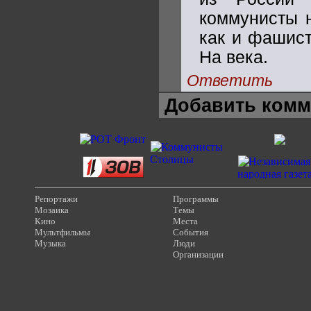
коммунисты н
как и фашист
На века.
Ответить
Добавить комм
Репортажи
Программы
Мозаика
Темы
Кино
Места
Мультфильмы
События
Музыка
Люди
Организации