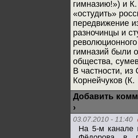
гимназию!») и К
«остудить» росс
передвижение и
разночинцы и с
революционного
гимназий были 
общества, сумев
В частности, из
Корнейчуков (К. 
Добавить комм
›
03.07.2010 - 11:40
На 5-м канале
Фёдорова в 