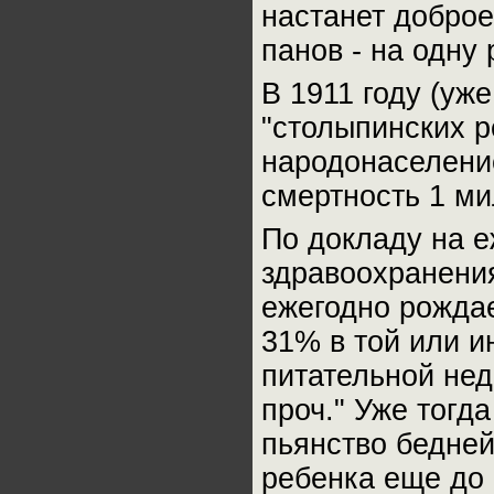
настанет доброе
панов - на одну 
В 1911 году (уж
"столыпинских р
народонаселение
смертность 1 ми
По докладу на 
здравоохранения
ежегодно рождае
31% в той или 
питательной нед
проч." Уже тогд
пьянство бедне
ребенка еще до 