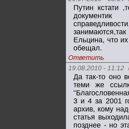
Путин кстати ,
документик
справедливости,
занимаются,та
Ельцина, что их
обещал.
Ответить
19.08.2010 - 11:12
Да так-то оно
теми же ссыл
"Благословенна
3 и 4 за 2001 
архив, кому над
статья выходил
позднее - но эт