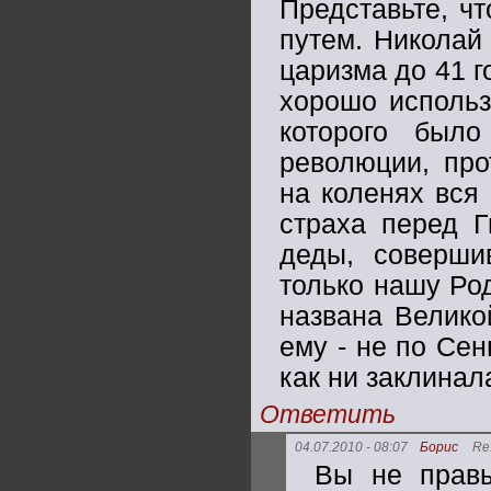
Представьте, ч
путем. Николай
царизма до 41 г
хорошо использ
которого был
революции, про
на коленях вся 
страха перед 
деды, соверш
только нашу Ро
названа Великой
ему - не по Се
как ни заклинал
Ответить
04.07.2010 - 08:07
Борис
Re
Вы не правы