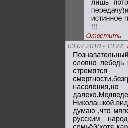
лишь пото
передачу)
истинное 
!!!
Ответить
03.07.2010 - 13:24
Познавательный
словно лебедь 
стремятся
смертности,б
населения,н
далеко.Медве
Николашкой,вид
думаю ,что мяг
русским наро
семьёй(хотя как