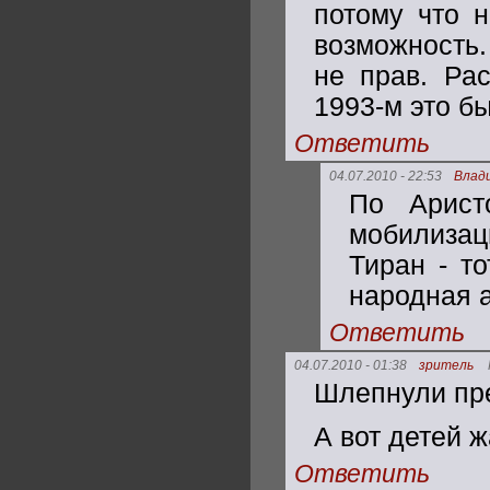
потому что н
возможность
не прав. Рас
1993-м это бы
Ответить
04.07.2010 - 22:53
Влад
По Арист
мобилизац
Тиран - то
народная 
Ответить
04.07.2010 - 01:38
зритель
Шлепнули прес
А вот детей ж
Ответить