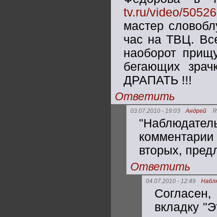
tv.ru/video/5052
мастер словоблу
час на ТВЦ. Вс
наоборот прищ
бегающих зрачк
ДРАПАТЬ !!!
Ответить
03.07.2010 - 19:03
Андрей
R
"Наблюдате
комментарии
вторых, пред
Ответить
04.07.2010 - 12:49
Набл
Согласен
вкладку "Э