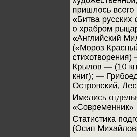
художественной,
пришлось всего 
«Битва русских 
о храбром рыцар
«Английский Мил
(«Мороз Красны
стихотворения) —
Крылов — (10 кн
книг); — Грибое
Островский, Лес
Имелись отдель
«Современник» :
Статистика под
(Осип Михайлови