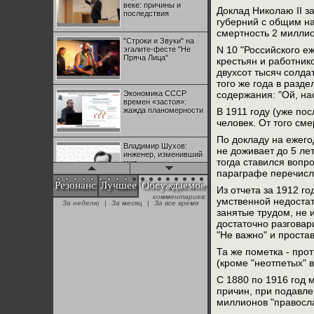
веке: причины и
Доклад Николаю II за
последствия
губерний с общим н
смертность 2 миллио
"Строки и Звуки" на
N 10 "Российского е
эгалите-фесте "Не
Пряча Лица"
крестьян и работник
двухсот тысяч солда
того же года в разд
Экономика СССР
содержания: "Ой, нас
времен «застоя»:
жажда планомерности
В 1911 году (уже по
человек. От того см
По докладу на ежего
Владимир Шухов:
не доживает до 5 ле
инженер, изменивший
тогда ставился вопр
мир
параграфе перечисля
Резонанс
Лучшее
Обсуждаемое
Из отчета за 1912 г
комментариев:
"Аркадий Коц" на
умственной недостат
За неделю
|
За месяц
|
За все время
эгалите-фесте "Не
занятые трудом, не и
Пряча Лица"
достаточно разговар
"Не важно" и проста
Та же пометка - прот
Контрапункты
глобализации:
(кроме "неотпетых" в
геополитэкономическ
ий анализ
С 1880 по 1916 год 
причин, при подавле
миллионов "правосл
100 лет Ноябрьской
революции в