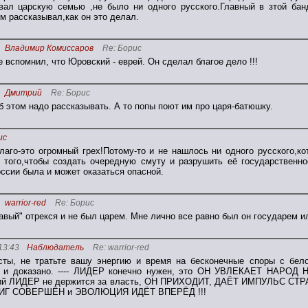
вал царскую семью ,не было ни одного русского.Главный в зтой ба
м рассказывал,как он это делал.
Владимир Комиссаров
Re: Борис
е вспомнил, что Юровский - еврей. Он сделал благое дело !!!
Дмитрий
Re: Борис
 этом надо рассказывать. А то попы поют им про царя-батюшку.
ис
благо-это огромный грех!Потому-то и не нашлось ни одного русского,к
 того,чтобы создать очередную смуту и разрушить её государственно
ссии была и может оказаться опасной.
warrior-red
Re: Борис
авый" отрекся и не был царем. Мне лично все равно был он государем ил
13:43
Наблюдатель
Re: warrior-red
ты, не тратьте вашу энергию и время на бесконечные споры с бело
о и доказано. ---- ЛИДЕР конечно нужен, это ОН УВЛЕКАЕТ НА
ий ЛИДЕР не держится за власть, ОН ПРИХОДИТ, ДАЁТ ИМПУЛЬС СТРА
ИГ СОВЕРШЁН и ЭВОЛЮЦИЯ ИДЁТ ВПЕРЁД !!!