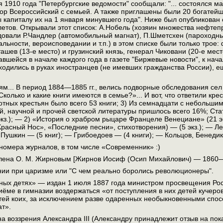
я 1910 года "Петербургские ведомости" сообщали: "... состоялся м
ор Всероссийский с семьей. А также приглашены были 20 богатей
 капиталу их на 1 января минувшего года". Ниже был опубликован 
етов. Открывали этот список: А.Нобель (хозяин множества нефте
довали Р.Чандлер (автомобильный магнат), П.Шметсхен (пароходны
альности, вероисповедании и т.п.) в этом списке были только трое:
шев (13-е место) и грузинский князь, генерал Чиковани (20-е место
авшейся в начале каждого года в газете "Биржевые новости", к нач
дились в руках иностранцев (не имевших гражданства России), ещ
лям... В период 1884—1885 гг., велись подворные обследования сел
колько и какие книги имеются в семье?»... И вот, что ответили кре
отных крестьян было всего 53 книги; 3) Из семнадцати с небольшим 
, научной и прочей светской литературы пришлось всего 16%; Ста
кз.); — 2) «История о храбром рыцаре Францеле Венециане» (21 экз
расный Нос», «Последние песни», стихотворения) — (5 экз.); — Ле
 Пушкин — (5 книг); — Грибоедоев — (4 книги); — Кольцов, Бенедикт
номера журналов, в том числе «Современник» :)
влена О. М. Жирновым [Жирнов Иосиф (Осип Михайлович) — 1860—1
нии при царизме или "С чем реально боролись революционеры".
иных детях» — издан 1 июля 1887 года министром просвещения Ро
ёме в гимназии воздержаться «от поступления в них детей кучеров,
ей коих, за исключением разве одаренных необыкновенными способ
ат».
а воззрения Александра III (Александру принадлежит отзыв на пока