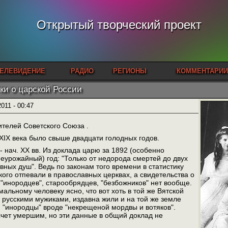
Открытый творческий проект
ЕЛЕВИДЕНИЕ
РАДИО
РЕГИОНЫ
КОММЕНТАРИИ
ки о царской России
2011 - 00:47
телей Советского Союза .
XIX века было свыше двадцати голодных годов.
- нач. XX вв. Из доклада царю за 1892 (особенно
еурожайный) год: "Только от недорода смертей до двух
ных душ". Ведь по законам того времени в статистику
кого отпевали в православных церквах, а свидетельства о
"инородцев", старообрядцев, "безбожников" нет вообще.
альному человеку ясно, что вот хоть в той же Вятской
 с русскими мужиками, издавна жили и на той же земле
 "инородцы" вроде "некрещеной мордвы и вотяков".
счет умершим, но эти данные в общий доклад не