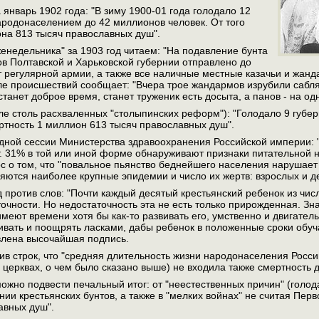
 январь 1902 года: "В зиму 1900-01 года голодало 12
ародонаселением до 42 миллионов человек. От того
на 813 тысяч православных душ".
женедельника" за 1903 год читаем: "На подавление бунта
ов Полтавской и Харьковской губернии отправлено до
т регулярной армии, а также все наличные местные казачьи и жанда
еле происшествий сообщает: "Вчера трое жандармов изрубили сабл
танет доброе время, станет труженик есть досыта, а панов - на одн
сле столь расхваленных "столыпинских реформ"): "Голодало 9 гу
ертность 1 миллион 613 тысяч православных душ".
дной сессии Министерства здравоохранения Российской империи: 
т. 31% в той или иной форме обнаруживают признаки питательной не
ос о том, что "повальное пьянство беднейшего населения нарушает
ются наиболее крупные эпидемии и число их жертв: взрослых и де
од против слов: "Почти каждый десятый крестьянский ребенок из ч
очности. Но недостаточность эта не есть только прирожденная. Зна
меют времени хотя бы как-то развивать его, умственно и двигатель
ивать и поощрять ласками, дабы ребенок в положенные сроки обучал
влена высочайшая подпись.
ив строк, что "средняя длительность жизни народонаселения России
 церквах, о чем было сказано выше) не входила также смертность д
можно подвести печальный итог: от "неестественных причин" (голо
нии крестьянских бунтов, а также в "мелких войнах" не считая Пе
авных душ".