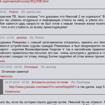
k.org/material/society/3512338.html
18:41
Робот
Re: warrior-red
красном ТВ, было сказана "что доказано что Николай 2 не отрекался" 
ло бы убивать его(деньги и информация стояла за ним), а убили его 
Мне кажется царь напросто не был готов к новым течения жизни полити
т того и его слабость ко всему происходящему!
010 - 23:02
виктор
Re: Робот
жданина Романова с семьей категорически отказались принять его бли
имался устройством судьбы граждан Романовых и был неоднократно по
вавого - королем Великобритании Георгом V так и наглийским правите
лийского правительства посылал его нах. очень культурно,с дрожью в г
затухает скандал по этому поводу.Более подробно об этом можно прочест
ить
0.07.2010 - 16:59
Политрук
Re: виктор
Отличная заметка!
тветить
14.07.2010 - 01:56
Вставьте ролики по теме
Re: Политрук
http://www.youtube.com/watch?v=wmeAhqxbNYc
и так далее, еще 5 
Ответить
было бы, если бы история пошла другим путем. Николай бы не отрекся.