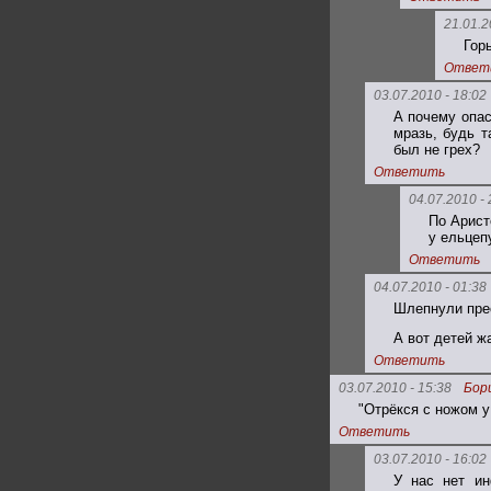
21.01.2
Гор
Ответ
03.07.2010 - 18:02
А почему опас
мразь, будь т
был не грех?
Ответить
04.07.2010 - 
По Арист
у ельцеп
Ответить
04.07.2010 - 01:38
Шлепнули прест
А вот детей ж
Ответить
03.07.2010 - 15:38
Бор
"Отрёкся с ножом у
Ответить
03.07.2010 - 16:02
У нас нет ин