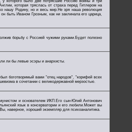
, у которого было две потрясшие Россию войны и три
Англии, которая тряслась от страха перед Гитлером на
о нашу Родину, но и весь мир.Не зря наша революция
г он быть Иваном Грозным, как ни заклинала его царица,
должив борьбу с Россией чужими руками.Будет полезно
али ли бы левые эсэры и анархисты.
был боготворимый вами "отец народов", "корифей всех
шевизма в сочетании с великодержавной мерзостью.
мунистом и основателем ИКП.Его сын-Юлий Антонович
льянский язык в консерватории и его любили.Может вы
 Вы, наверное, хороший экземпляр для психоаналитика.