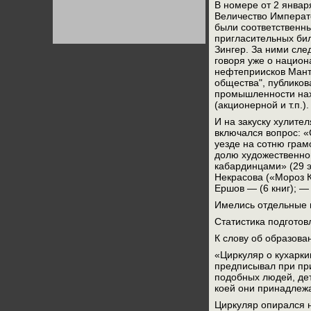
В номере от 2 январ
Германии:
парламентская
Величество Императ
демократия или
были соответственны
диктатура
пригласительных бил
пролетариата?
Деятельность
Зингер. За ними сле
Хрущёва в 50-е годы.
Владимир Соловейчик
говоря уже о национ
нефтеприисков Манта
общества", публиков
промышленности нахо
Какова цена победы
СССР в Великой
(акционерной и т.п.).
Отечественной? Олег
Двуреченский о
И на закуску хулите
потерянной
включался вопрос: «С
революционности
уезде на сотню грам
долю художественной
кабардинцами» (29 э
Некрасова («Мороз К
Ершов — (6 книг); —
Имелись отдельные 
Статистика подгото
К слову об образова
«Циркуляр о кухарк
предписывал при при
подобных людей, дет
коей они принадлеж
Циркуляр опирался н