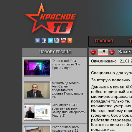
ГЛАВНАЯ
Т
Замет
НОВОЕ СЕГОДНЯ
+5
"Утро в тебе" на
Опубликовано:
21.01.
эгалите-фесте "Не
Пряча Лица"
Специально для хули
За вторую половину 
Мохаммед Фидель
Али Селем,
Данные на конец XIX
представитель
неблагоприятный и н
фронта Полисарио в
миллионов православ
РФ
попадали только те, 
Экономика СССР
количестве умерших 
времен «застоя»:
Но ведь любому норм
жажда планомерности
губернии, бок о бок
(часть 2)
работали староверы,
Католики вели свой 
Рост социального
подавались.
неравенства в 21