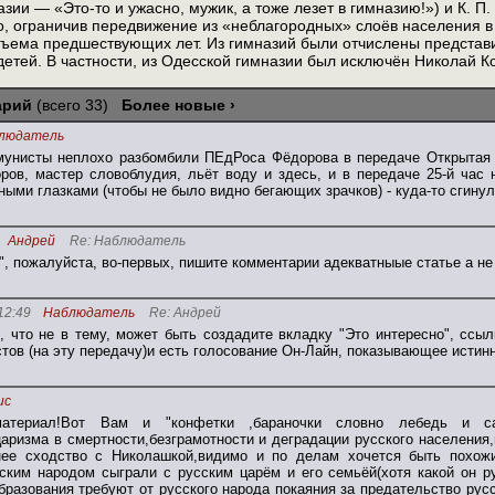
назии — «Это-то и ужасно, мужик, а тоже лезет в гимназию!») и К. 
о, ограничив передвижение из «неблагородных» слоёв населения в
ъема предшествующих лет. Из гимназий были отчислены представи
детей. В частности, из Одесской гимназии был исключён Николай Ко
арий
(всего 33)
Более новые ›
людатель
мунисты неплохо разбомбили ПЕдРоса Фёдорова в передаче Открытая
ров, мастер словоблудия, льёт воду и здесь, и в передаче 25-й час
ыми глазками (чтобы не было видно бегающих зрачков) - куда-то сгину
Андрей
Re: Наблюдатель
, пожалуйста, во-первых, пишите комментарии адекватныые статье а не
12:49
Наблюдатель
Re: Андрей
, что не в тему, может быть создадите вкладку "Это интересно", ссы
тов (на эту передачу)и есть голосование Он-Лайн, показывающее истин
ис
материал!Вот Вам и "конфетки ,бараночки словно лебедь и са
царизма в смертности,безграмотности и деградации русского населени
нее сходство с Николашкой,видимо и по делам хочется быть похожи
ским народом сыграли с русским царём и его семьёй(хотя какой он р
бразования требуют от русского народа покаяния за предательство русск