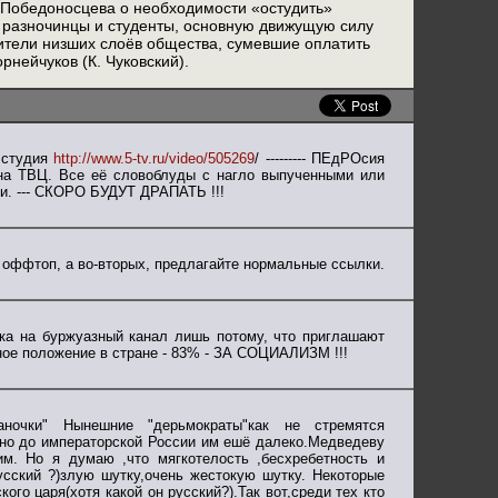
П. Победоносцева о необходимости «остудить»
 разночинцы и студенты, основную движущую силу
тели низших слоёв общества, сумевшие оплатить
рнейчуков (К. Чуковский).
 студия
http://www.5-tv.ru/video/505269
/ --------- ПЕдРОсия
 на ТВЦ. Все её словоблуды с нагло выпученными или
ли. --- СКОРО БУДУТ ДРАПАТЬ !!!
 оффтоп, а во-вторых, предлагайте нормальные ссылки.
лка на буржуазный канал лишь потому, что приглашают
ное положение в стране - 83% - ЗА СОЦИАЛИЗМ !!!
ночки" Нынешние "дерьмократы"как не стремятся
я,но до императорской России им ешё далеко.Медведеву
м. Но я думаю ,что мягкотелость ,бесхребетность и
усский ?)злую шутку,очень жестокую шутку. Некоторые
ого царя(хотя какой он русский?).Так вот,среди тех кто