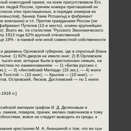
алый новогодний прием, на коем присутствовали Его
ших людей России, причем номера приглашений их
список этих приглашенных, в порядке номеров их
промыслов), банкир Хаим Ротшильд и фабрикант
е компании) и т.п. Притом гражданами России (не
 фабрикант Путилов (12-е место), хозяин крупнейших
). Всего же, по статистике "Русского Экономического
алу 1913 года 62% крупной отечественной
е 19% - в паевой или иной совместной собственности
 и деревень Орловской губернии, где в опросный бланк
стьяне: 1) 82% дворов не имело книг; 2) В Орловском
тысяч книг, которые были в крестьянских семьях, на
тистика по наименованиям: — 1) «Битва русских с
.); — 3) «Английский Милорд» (15 экз.); — 4) книги
в Толстой — (10 книг); — Крылов — (10 книг); —
ов, Островский, Лесков, Достоевский — по 1 книге.
918 гг.]
ссийской империи графом И. Д. Деляновым и
 лакеев, поваров, прачек, мелких лавочников и тому
ностями, вовсе не следует выводить из среды, к
зания крестьянки М. А. Ананьиной о том, что ее сын