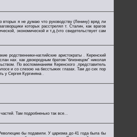
Во вторых я не думаю что руководству (Ленину) вряд ли
заговорщики которых расстрелял т. Сталин, как врагов
ческой, экономической и т.д.(что свидетельствует сам
зкие родственники-наглийские аристократы . Керенский
слан нах. как двоюродным братом-"близнецом" николая
льством. По воспоминаниям Керенского ,представитель
олосе и со слезою на бесстыжих глазах. Там до сих пор
ь у Сергея Кургиняна .
частей. Там подробненько так все...
 Революцию бы подавили. У царизма до 41 года была бы