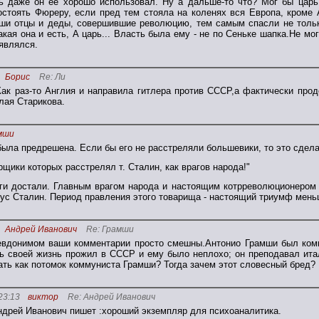
ь даже он ее хорошо использовал. Ну а дальше-то что? Мог бы царь
остоять Фюреру, если пред тем стояла на коленях вся Европа, кроме 
ши отцы и деды, совершившие революцию, тем самым спасли не тольк
акая она и есть, А царь... Власть была ему - не по Сеньке шапка.Не мо
 являлся.
Борис
Re: Ли
ак раз-то Англия и направила гитлера против СССР,а фактически про
лая Старикова.
мши
была предрешена. Если бы его не расстреляли большевики, то это сдел
орщики которых расстрелял т. Сталин, как врагов народа!"
ги достали. Главным врагом народа и настоящим котрреволюционером 
мус Сталин. Период правления этого товарища - настоящий триумф мень
Андрей Иванович
Re: Грамши
евдонимом ваши комментарии просто смешны.Антонио Грамши был ком
ь своей жизнь прожил в СССР и ему было неплохо; он преподавал ита
ать как потомок коммуниста Грамши? Тогда зачем этот словесный бред?
23:13
виктор
Re: Андрей Иванович
ндрей Иванович пишет :хороший экземпляр для психоаналитика.