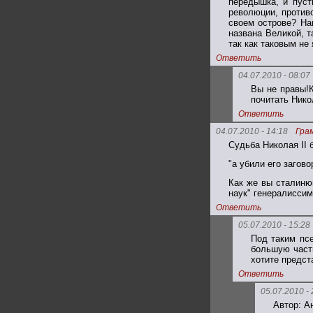
передышка, и пуст
революции, против
своем острове? На
названа Великой, т
так как таковым не
Ответить
04.07.2010 - 08:07
Вы не правы!К
почитать Нико
Ответить
04.07.2010 - 14:18
Гра
Судьба Николая II 
"а убили его загов
Как же вы сталиню
наук" генералисси
Ответить
05.07.2010 - 15:28
Под таким пс
большую част
хотите предст
Ответить
05.07.2010 - 
Автор: А