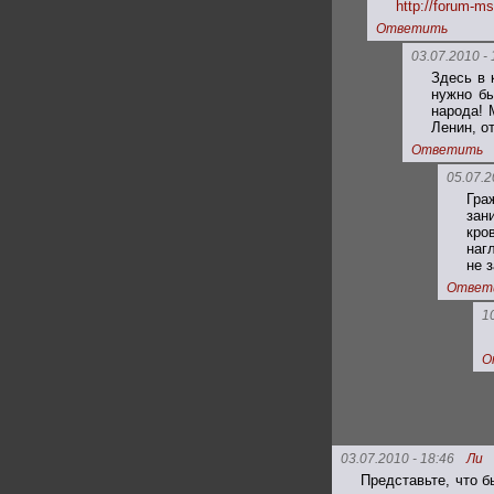
http://forum-ms
Ответить
03.07.2010 - 
Здесь в 
нужно бы
народа! 
Ленин, о
Ответить
05.07.2
Гра
зан
кро
наг
не 
Ответ
1
О
03.07.2010 - 18:46
Ли
Представьте, что 