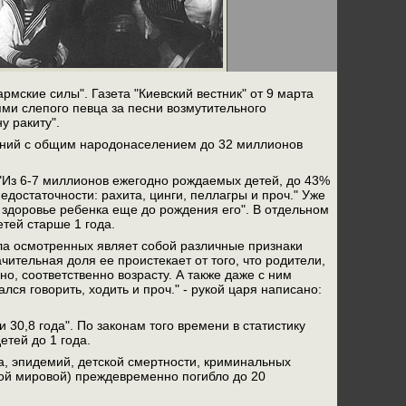
рмские силы". Газета "Киевский вестник" от 9 марта
ями слепого певца за песни возмутительного
у ракиту".
берний с общим народонаселением до 32 миллионов
"Из 6-7 миллионов ежегодно рождаемых детей, до 43%
достаточности: рахита, цинги, пеллагры и проч." Уже
 здоровье ребенка еще до рождения его". В отдельном
тей старше 1 года.
исла осмотренных являет собой различные признаки
чительная доля ее проистекает от того, что родители,
но, соответственно возрасту. А также даже с ним
ся говорить, ходить и проч." - рукой царя написано:
 30,8 года". По законам того времени в статистику
етей до 1 года.
да, эпидемий, детской смертности, криминальных
рвой мировой) преждевременно погибло до 20