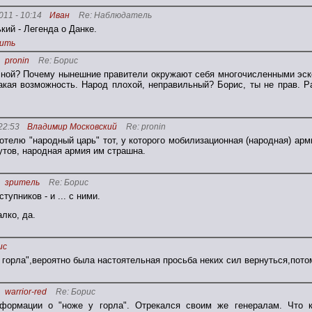
011 - 10:14
Иван
Re: Наблюдатель
ький - Легенда о Данке.
ить
pronin
Re: Борис
ной? Почему нынешние правители окружают себя многочисленными эско
акая возможность. Народ плохой, неправильный? Борис, ты не прав. Р
22:53
Владимир Московский
Re: pronin
отелю "народный царь" тот, у которого мобилизационная (народная) армия
утов, народная армия им страшна.
зритель
Re: Борис
упников - и ... с ними.
алко, да.
ис
 горла",вероятно была настоятельная просьба неких сил вернуться,пото
warrior-red
Re: Борис
формации о "ноже у горла". Отрекался своим же генералам. Что к