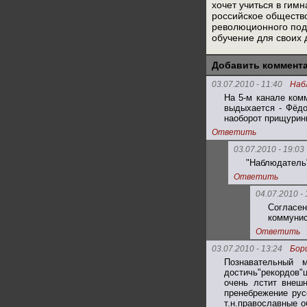
хочет учиться в гим
российское обществ
революционного под
обучение для своих 
Добавить коммент
03.07.2010 - 11:40
Наб
На 5-м канале ком
выдыхается - Фёдо
наоборот прищуринн
Ответить
03.07.2010 - 19:03
"Наблюдатель"
Ответить
04.07.2010 - 
Согласен
коммунис
Ответить
03.07.2010 - 13:24
Бор
Познавательный 
достичь"рекордов"
очень лстит внеш
пренебрежение рус
т.н.православные о