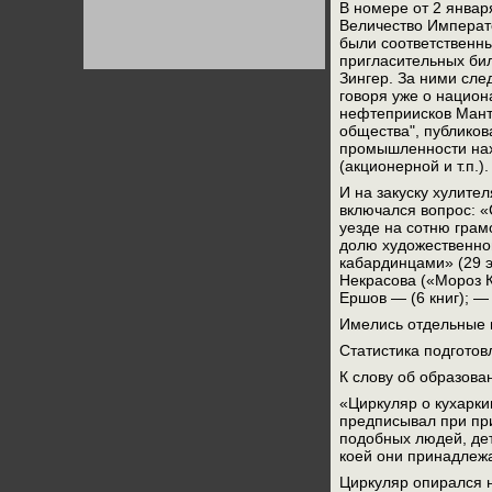
В номере от 2 январ
Германии:
парламентская
Величество Императ
демократия или
были соответственны
диктатура
пригласительных бил
пролетариата?
Деятельность
Зингер. За ними сле
Хрущёва в 50-е годы.
Владимир Соловейчик
говоря уже о национ
нефтеприисков Манта
общества", публиков
промышленности нахо
Какова цена победы
СССР в Великой
(акционерной и т.п.).
Отечественной? Олег
Двуреченский о
И на закуску хулите
потерянной
включался вопрос: «С
революционности
уезде на сотню грам
долю художественной
кабардинцами» (29 э
Некрасова («Мороз К
Ершов — (6 книг); —
Имелись отдельные 
Статистика подгото
К слову об образова
«Циркуляр о кухарк
предписывал при при
подобных людей, дет
коей они принадлеж
Циркуляр опирался н