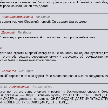
вал царскую семью ,не было ни одного русского.Главный в зтой ба
м рассказывал,как он это делал.
Владимир Комиссаров
Re: Борис
е вспомнил, что Юровский - еврей. Он сделал благое дело !!!
Дмитрий
Re: Борис
 этом надо рассказывать. А то попы поют им про царя-батюшку.
ис
благо-это огромный грех!Потому-то и не нашлось ни одного русского,к
 того,чтобы создать очередную смуту и разрушить её государственно
ссии была и может оказаться опасной.
warrior-red
Re: Борис
авый" отрекся и не был царем. Мне лично все равно был он государем ил
13:43
Наблюдатель
Re: warrior-red
ты, не тратьте вашу энергию и время на бесконечные споры с бело
о и доказано. ---- ЛИДЕР конечно нужен, это ОН УВЛЕКАЕТ НА
ий ЛИДЕР не держится за власть, ОН ПРИХОДИТ, ДАЁТ ИМПУЛЬС СТРА
ИГ СОВЕРШЁН и ЭВОЛЮЦИЯ ИДЁТ ВПЕРЁД !!!