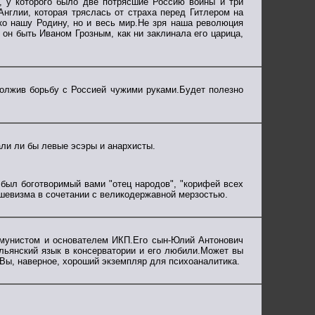
, у которого было две потрясшие Россию войны и три
Англии, которая тряслась от страха перед Гитлером на
о нашу Родину, но и весь мир.Не зря наша революция
г он быть Иваном Грозным, как ни заклинала его царица,
должив борьбу с Россией чужими руками.Будет полезно
али ли бы левые эсэры и анархисты.
был боготворимый вами "отец народов", "корифей всех
шевизма в сочетании с великодержавной мерзостью.
мунистом и основателем ИКП.Его сын-Юлий Антонович
льянский язык в консерватории и его любили.Может вы
 Вы, наверное, хороший экземпляр для психоаналитика.