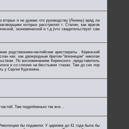
Во вторых я не думаю что руководству (Ленину) вряд ли
заговорщики которых расстрелял т. Сталин, как врагов
ческой, экономической и т.д.(что свидетельствует сам
зкие родственники-наглийские аристократы . Керенский
слан нах. как двоюродным братом-"близнецом" николая
льством. По воспоминаниям Керенского ,представитель
олосе и со слезою на бесстыжих глазах. Там до сих пор
ь у Сергея Кургиняна .
частей. Там подробненько так все...
 Революцию бы подавили. У царизма до 41 года была бы