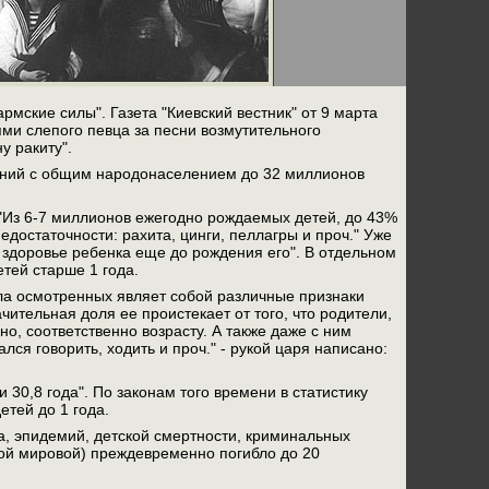
рмские силы". Газета "Киевский вестник" от 9 марта
ями слепого певца за песни возмутительного
у ракиту".
берний с общим народонаселением до 32 миллионов
"Из 6-7 миллионов ежегодно рождаемых детей, до 43%
достаточности: рахита, цинги, пеллагры и проч." Уже
 здоровье ребенка еще до рождения его". В отдельном
тей старше 1 года.
исла осмотренных являет собой различные признаки
чительная доля ее проистекает от того, что родители,
но, соответственно возрасту. А также даже с ним
ся говорить, ходить и проч." - рукой царя написано:
 30,8 года". По законам того времени в статистику
етей до 1 года.
да, эпидемий, детской смертности, криминальных
рвой мировой) преждевременно погибло до 20