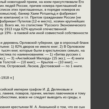
алый новогодний прием, на коем присутствовали Его
ших людей России, причем номера приглашений их
список этих приглашенных, в порядке номеров их
промыслов), банкир Хаим Ротшильд и фабрикант
е компании) и т.п. Притом гражданами России (не
 фабрикант Путилов (12-е место), хозяин крупнейших
). Всего же, по статистике "Русского Экономического
алу 1913 года 62% крупной отечественной
е 19% - в паевой или иной совместной собственности
 и деревень Орловской губернии, где в опросный бланк
стьяне: 1) 82% дворов не имело книг; 2) В Орловском
тысяч книг, которые были в крестьянских семьях, на
тистика по наименованиям: — 1) «Битва русских с
.); — 3) «Английский Милорд» (15 экз.); — 4) книги
в Толстой — (10 книг); — Крылов — (10 книг); —
ов, Островский, Лесков, Достоевский — по 1 книге.
918 гг.]
ссийской империи графом И. Д. Деляновым и
 лакеев, поваров, прачек, мелких лавочников и тому
ностями, вовсе не следует выводить из среды, к
зания крестьянки М. А. Ананьиной о том, что ее сын