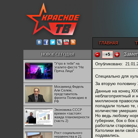
ГЛАВНАЯ
Т
Замет
НОВОЕ СЕГОДНЯ
+5
"Утро в тебе" на
Опубликовано:
21.01.
эгалите-фесте "Не
Пряча Лица"
Специально для хули
За вторую половину 
Мохаммед Фидель
Али Селем,
Данные на конец XIX
представитель
неблагоприятный и н
фронта Полисарио в
миллионов православ
РФ
попадали только те, 
Экономика СССР
количестве умерших 
времен «застоя»:
Но ведь любому норм
жажда планомерности
губернии, бок о бок
(часть 2)
работали староверы,
Католики вели свой 
Рост социального
подавались.
неравенства в 21