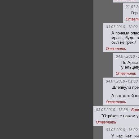
21.01.2
Гор
Ответ
03.07.2010 - 18:02
А почему опас
мразь, будь т
был не грех?
Ответить
04.07.2010 - 
По Арист
у ельцеп
Ответить
04.07.2010 - 01:38
Шлепнули прест
А вот детей ж
Ответить
03.07.2010 - 15:38
Бор
"Отрёкся с ножом у
Ответить
03.07.2010 - 16:02
У нас нет ин