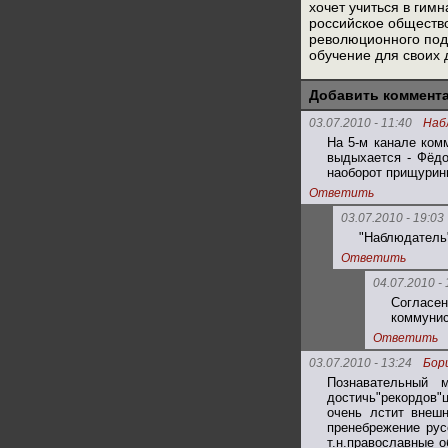
хочет учиться в гим
российское обществ
революционного под
обучение для своих 
Добавить коммент
03.07.2010 - 11:40
Наб
На 5-м канале ком
выдыхается - Фёдо
наоборот прищуринн
Ответить
03.07.2010 - 19:03
"Наблюдатель"
Ответить
04.07.2010 - 
Согласен
коммунис
Ответить
03.07.2010 - 13:24
Бор
Познавательный 
достичь"рекордов"
очень лстит внеш
пренебрежение рус
т.н.православные о