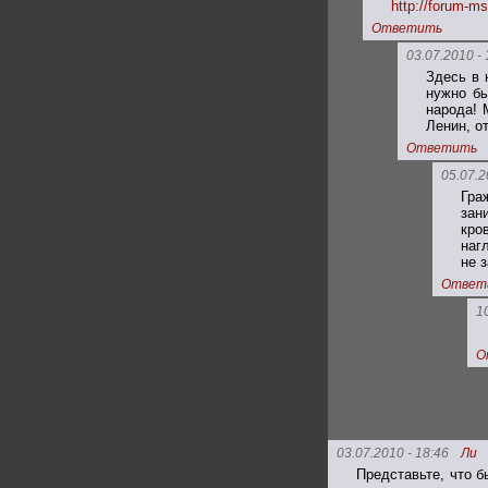
http://forum-ms
Ответить
03.07.2010 - 
Здесь в 
нужно бы
народа! 
Ленин, о
Ответить
05.07.2
Гра
зан
кро
наг
не 
Ответ
1
О
03.07.2010 - 18:46
Ли
Представьте, что 