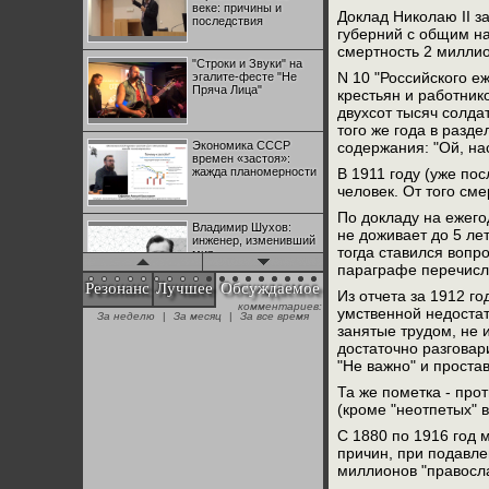
веке: причины и
Доклад Николаю II за
последствия
губерний с общим н
смертность 2 миллио
"Строки и Звуки" на
N 10 "Российского е
эгалите-фесте "Не
Пряча Лица"
крестьян и работник
двухсот тысяч солда
того же года в разд
Экономика СССР
содержания: "Ой, нас
времен «застоя»:
жажда планомерности
В 1911 году (уже по
человек. От того см
По докладу на ежего
Владимир Шухов:
не доживает до 5 ле
инженер, изменивший
тогда ставился вопр
мир
параграфе перечисля
Резонанс
Лучшее
Обсуждаемое
Из отчета за 1912 г
комментариев:
"Аркадий Коц" на
умственной недостат
За неделю
|
За месяц
|
За все время
эгалите-фесте "Не
занятые трудом, не и
Пряча Лица"
достаточно разговар
"Не важно" и проста
Та же пометка - прот
Контрапункты
глобализации:
(кроме "неотпетых" в
геополитэкономическ
ий анализ
С 1880 по 1916 год 
причин, при подавле
миллионов "правосл
100 лет Ноябрьской
революции в