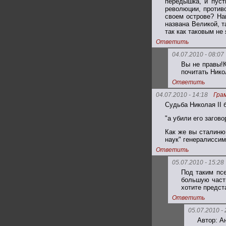
передышка, и пуст
революции, против
своем острове? На
названа Великой, т
так как таковым не
Ответить
04.07.2010 - 08:07
Вы не правы!К
почитать Нико
Ответить
04.07.2010 - 14:18
Гра
Судьба Николая II 
"а убили его загов
Как же вы сталиню
наук" генералисси
Ответить
05.07.2010 - 15:28
Под таким пс
большую част
хотите предст
Ответить
05.07.2010 - 
Автор: А