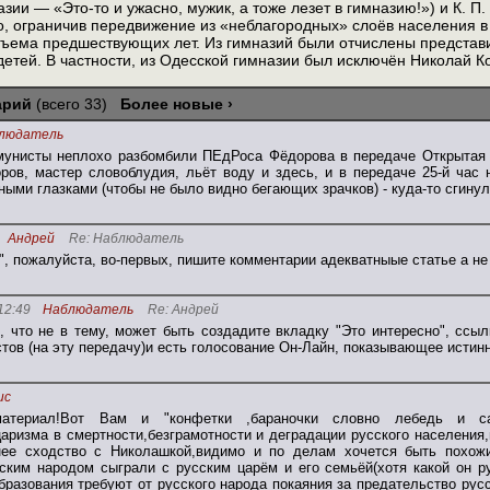
назии — «Это-то и ужасно, мужик, а тоже лезет в гимназию!») и К. 
о, ограничив передвижение из «неблагородных» слоёв населения в
ъема предшествующих лет. Из гимназий были отчислены представи
детей. В частности, из Одесской гимназии был исключён Николай Ко
арий
(всего 33)
Более новые ›
людатель
мунисты неплохо разбомбили ПЕдРоса Фёдорова в передаче Открытая
ров, мастер словоблудия, льёт воду и здесь, и в передаче 25-й час
ыми глазками (чтобы не было видно бегающих зрачков) - куда-то сгину
Андрей
Re: Наблюдатель
, пожалуйста, во-первых, пишите комментарии адекватныые статье а не
12:49
Наблюдатель
Re: Андрей
, что не в тему, может быть создадите вкладку "Это интересно", ссы
тов (на эту передачу)и есть голосование Он-Лайн, показывающее истин
ис
материал!Вот Вам и "конфетки ,бараночки словно лебедь и са
царизма в смертности,безграмотности и деградации русского населени
нее сходство с Николашкой,видимо и по делам хочется быть похожи
ским народом сыграли с русским царём и его семьёй(хотя какой он р
бразования требуют от русского народа покаяния за предательство русск