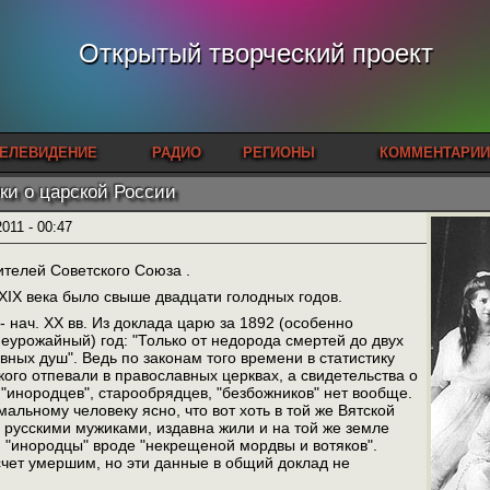
Открытый творческий проект
ЕЛЕВИДЕНИЕ
РАДИО
РЕГИОНЫ
КОММЕНТАРИИ
ки о царской России
2011 - 00:47
телей Советского Союза .
XIX века было свыше двадцати голодных годов.
- нач. XX вв. Из доклада царю за 1892 (особенно
еурожайный) год: "Только от недорода смертей до двух
ных душ". Ведь по законам того времени в статистику
кого отпевали в православных церквах, а свидетельства о
"инородцев", старообрядцев, "безбожников" нет вообще.
альному человеку ясно, что вот хоть в той же Вятской
 с русскими мужиками, издавна жили и на той же земле
 "инородцы" вроде "некрещеной мордвы и вотяков".
счет умершим, но эти данные в общий доклад не