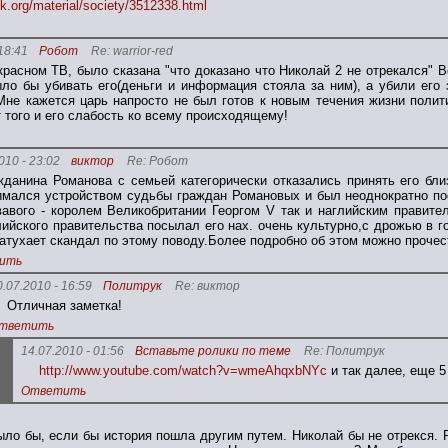
k.org/material/society/3512338.html
18:41
Робот
Re: warrior-red
красном ТВ, было сказана "что доказано что Николай 2 не отрекался" 
ло бы убивать его(деньги и информация стояла за ним), а убили его 
Мне кажется царь напросто не был готов к новым течения жизни полити
т того и его слабость ко всему происходящему!
010 - 23:02
виктор
Re: Робот
жданина Романова с семьей категорически отказались принять его бли
имался устройством судьбы граждан Романовых и был неоднократно по
вавого - королем Великобритании Георгом V так и наглийским правите
лийского правительства посылал его нах. очень культурно,с дрожью в г
затухает скандал по этому поводу.Более подробно об этом можно прочест
ить
0.07.2010 - 16:59
Политрук
Re: виктор
Отличная заметка!
тветить
14.07.2010 - 01:56
Вставьте ролики по теме
Re: Политрук
http://www.youtube.com/watch?v=wmeAhqxbNYc
и так далее, еще 5 
Ответить
было бы, если бы история пошла другим путем. Николай бы не отрекся.