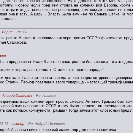
ь даже он ее хорошо использовал. Ну а дальше-то что? Мог бы царь
остоять Фюреру, если пред тем стояла на коленях вся Европа, кроме 
ши отцы и деды, совершившие революцию, тем самым спасли не тольк
акая она и есть, А царь... Власть была ему - не по Сеньке шапка.Не мо
 являлся.
Борис
Re: Ли
ак раз-то Англия и направила гитлера против СССР,а фактически про
лая Старикова.
мши
была предрешена. Если бы его не расстреляли большевики, то это сдел
орщики которых расстрелял т. Сталин, как врагов народа!"
ги достали. Главным врагом народа и настоящим котрреволюционером 
мус Сталин. Период правления этого товарища - настоящий триумф мень
Андрей Иванович
Re: Грамши
евдонимом ваши комментарии просто смешны.Антонио Грамши был ком
ь своей жизнь прожил в СССР и ему было неплохо; он преподавал ита
ать как потомок коммуниста Грамши? Тогда зачем этот словесный бред?
23:13
виктор
Re: Андрей Иванович
ндрей Иванович пишет :хороший экземпляр для психоаналитика.