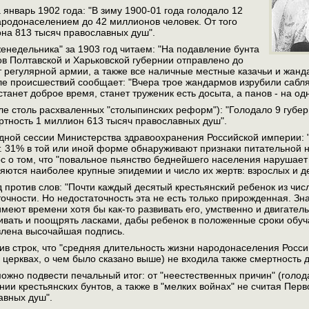
 январь 1902 года: "В зиму 1900-01 года голодало 12
ародонаселением до 42 миллионов человек. От того
на 813 тысяч православных душ".
женедельника" за 1903 год читаем: "На подавление бунта
ов Полтавской и Харьковской губернии отправлено до
т регулярной армии, а также все наличные местные казачьи и жанда
еле происшествий сообщает: "Вчера трое жандармов изрубили сабл
танет доброе время, станет труженик есть досыта, а панов - на одн
сле столь расхваленных "столыпинских реформ"): "Голодало 9 гу
ертность 1 миллион 613 тысяч православных душ".
дной сессии Министерства здравоохранения Российской империи: 
т. 31% в той или иной форме обнаруживают признаки питательной не
ос о том, что "повальное пьянство беднейшего населения нарушает
ются наиболее крупные эпидемии и число их жертв: взрослых и де
од против слов: "Почти каждый десятый крестьянский ребенок из ч
очности. Но недостаточность эта не есть только прирожденная. Зна
меют времени хотя бы как-то развивать его, умственно и двигатель
ивать и поощрять ласками, дабы ребенок в положенные сроки обучал
влена высочайшая подпись.
ив строк, что "средняя длительность жизни народонаселения России
 церквах, о чем было сказано выше) не входила также смертность д
можно подвести печальный итог: от "неестественных причин" (голо
нии крестьянских бунтов, а также в "мелких войнах" не считая Пе
авных душ".