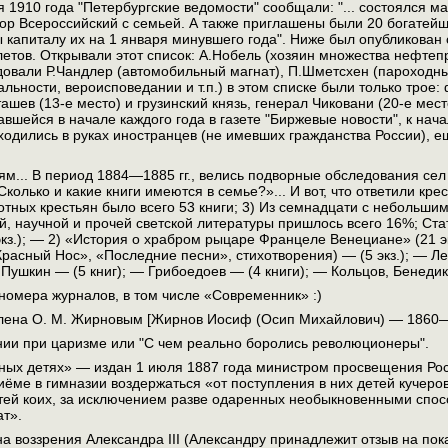
я 1910 года "Петербургские ведомости" сообщали: "... состоялся м
ор Всероссийский с семьей. А также приглашены были 20 богатей
 капиталу их на 1 января минувшего года". Ниже был опубликован 
етов. Открывали этот список: А.Нобель (хозяин множества нефте
довали Р.Чандлер (автомобильный магнат), П.Шметсхен (пароходны
альности, вероисповедании и т.п.) в этом списке были только трое:
шев (13-е место) и грузинский князь, генерал Чиковани (20-е место
авшейся в начале каждого года в газете "Биржевые новости", к нач
дились в руках иностранцев (не имевших гражданства России), ещ
лям... В период 1884—1885 гг., велись подворные обследования сел
колько и какие книги имеются в семье?»... И вот, что ответили кре
отных крестьян было всего 53 книги; 3) Из семнадцати с небольшим 
, научной и прочей светской литературы пришлось всего 16%; Ста
кз.); — 2) «История о храбром рыцаре Францеле Венециане» (21 экз
расный Нос», «Последние песни», стихотворения) — (5 экз.); — Ле
 Пушкин — (5 книг); — Грибоедоев — (4 книги); — Кольцов, Бенедикт
номера журналов, в том числе «Современник» :)
влена О. М. Жирновым [Жирнов Иосиф (Осип Михайлович) — 1860—1
нии при царизме или "С чем реально боролись революционеры".
иных детях» — издан 1 июля 1887 года министром просвещения Ро
ёме в гимназии воздержаться «от поступления в них детей кучеров,
ей коих, за исключением разве одаренных необыкновенными способ
ат».
а воззрения Александра III (Александру принадлежит отзыв на пока