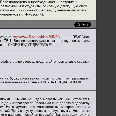
П. Победоносцева о необходимости «остудить»
 разночинцы и студенты, основную движущую силу
тели низших слоёв общества, сумевшие оплатить
рнейчуков (К. Чуковский).
 студия
http://www.5-tv.ru/video/505269
/ --------- ПЕдРОсия
 на ТВЦ. Все её словоблуды с нагло выпученными или
ли. --- СКОРО БУДУТ ДРАПАТЬ !!!
 оффтоп, а во-вторых, предлагайте нормальные ссылки.
лка на буржуазный канал лишь потому, что приглашают
ное положение в стране - 83% - ЗА СОЦИАЛИЗМ !!!
ночки" Нынешние "дерьмократы"как не стремятся
я,но до императорской России им ешё далеко.Медведеву
м. Но я думаю ,что мягкотелость ,бесхребетность и
усский ?)злую шутку,очень жестокую шутку. Некоторые
ого царя(хотя какой он русский?).Так вот,среди тех кто