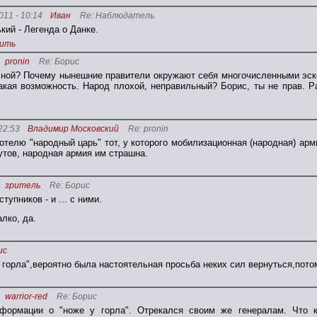
011 - 10:14
Иван
Re: Наблюдатель
ький - Легенда о Данке.
ить
pronin
Re: Борис
ной? Почему нынешние правители окружают себя многочисленными эско
акая возможность. Народ плохой, неправильный? Борис, ты не прав. Р
22:53
Владимир Московский
Re: pronin
отелю "народный царь" тот, у которого мобилизационная (народная) армия
утов, народная армия им страшна.
зритель
Re: Борис
упников - и ... с ними.
алко, да.
ис
 горла",вероятно была настоятельная просьба неких сил вернуться,пото
warrior-red
Re: Борис
формации о "ноже у горла". Отрекался своим же генералам. Что к