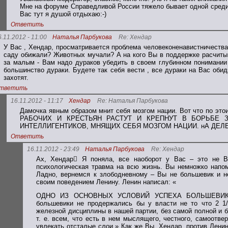
Мне на форуме Справедливой России тяжело бывает одной среди 
Вас тут я душой отдыхаю:-)
Ответить
6.11.2012 - 11:00
Наталья Парбукова
Re: Хендар
У Вас , Хендар, просматривается проблема человеконенавистничества,
саду обижали? Животных мучали? А на кого Вы в поддержке расчиты
за малым - Вам надо дураков убедить в своем глубинном понимании
большинство дураки. Будете так себя вести , все дураки на Вас обид
захотят.
тветить
16.11.2012 - 11:17
Хендар
Re: Наталья Парбукова
Дамочка явным образом мнит себя мозгом нации. Вот что по 
РАБОЧИХ И КРЕСТЬЯН РАСТУТ И КРЕПНУТ В БОРЬБЕ 
ИНТЕЛЛИГЕНТИКОВ, МНЯЩИХ СЕБЯ МОЗГОМ НАЦИИ. нА ДЕЛЕ ЭТО
Ответить
16.11.2012 - 23:49
Наталья Парбукова
Re: Хендар
Ах, Хендар Я поняла, все наоборот у Вас – это не В
психологическая травма на всю жизнь. Вы немножко напо
Ладно, вернемся к злободневному – Вы не большевик и не
своим поведением Ленину. Ленин написал: «
ОДНО ИЗ ОСНОВНЫХ УСЛОВИЙ УСПЕХА БОЛЬШЕВИКОВ Н
большевики не продержались бы у власти не то что 2 1/
железной дисциплины в нашей партии, без самой полной и б
т. е. всем, что есть в нем мыслящего, честного, самоотве
увлекать отсталые слои.» Как же Вы, Хендар, против Лен