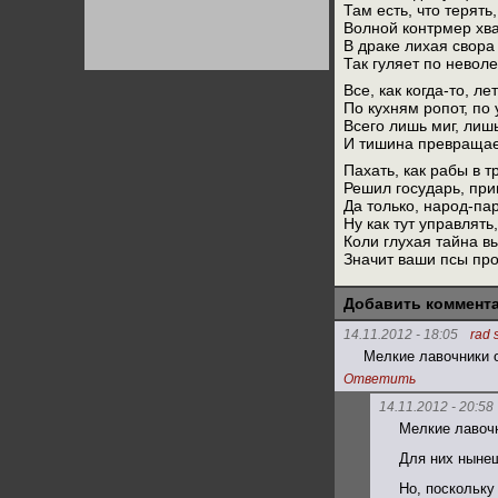
Там есть, что терять, 
Германии:
парламентская
Волной контрмер хва
демократия или
В драке лихая свора
диктатура
Так гуляет по невол
пролетариата?
Деятельность
Хрущёва в 50-е годы.
Все, как когда-то, ле
Владимир Соловейчик
По кухням ропот, по 
Всего лишь миг, лиш
И тишина превращает
Какова цена победы
СССР в Великой
Пахать, как рабы в т
Отечественной? Олег
Решил государь, при
Двуреченский о
потерянной
Да только, народ-пар
революционности
Ну как тут управлять
Коли глухая тайна в
Значит ваши псы пр
Добавить коммент
14.11.2012 - 18:05
rad 
Мелкие лавочники о
Ответить
14.11.2012 - 20:58
Мелкие лавочн
Для них ныне
Но, поскольку