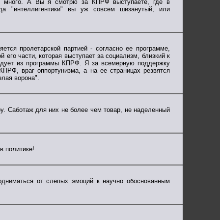
в много. А Вы я смотрю за КПРФ выступаете, где в
,да "интеллигентики" вы уж совсем шизанутый, или
ется пролетарской партией - согласно ее программе,
й его части, которая выступает за социализм, близкий к
едует из программы КПРФ. Я за всемерную поддержку
КПРФ, враг оппортунизма, а на ее страницах резвятся
елая ворона".
ру. Саботаж для них не более чем товар, не наделенный
в политике!
подниматься от слепых эмоций к научно обоснованным