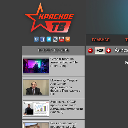
ГЛАВНАЯ
Т
Алиса
НОВОЕ СЕГОДНЯ
+29
"Утро в тебе" на
эгалите-фесте "Не
У
Пряча Лица"
Мохаммед Фидель
Али Селем,
представитель
фронта Полисарио в
РФ
Экономика СССР
времен «застоя»:
жажда планомерности
(часть 2)
Рост социального
неравенства в 21