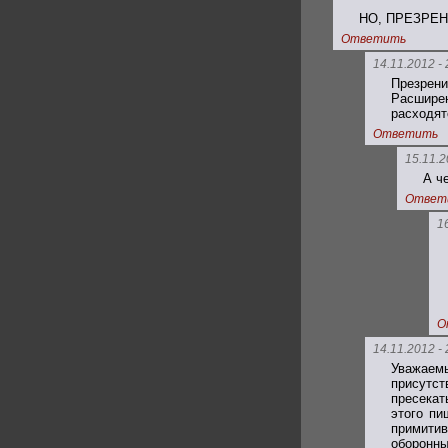
НО, ПРЕЗРЕН
Ответить
14.11.2012 - 
Презрен
Расширен
расходят
Ответить
15.11.2
А ч
Ответ
1
О
14.11.2012 - 
Уважаем
присутст
пресекат
этого пи
примитив
оборонны