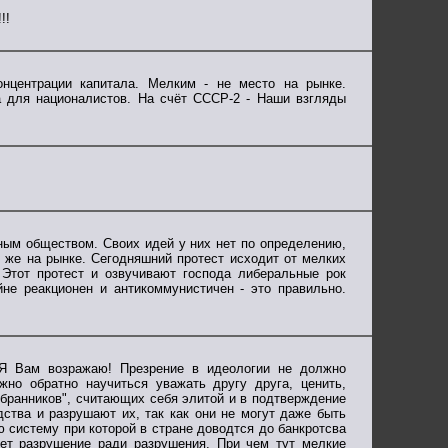
!!
онцентрации капитала. Мелким - не место на рынке.
а для националистов. На счёт СССР-2 - Наши взгляды
ным обществом. Своих идей у них нет по определению,
о же на рынке. Сегодняшний протест исходит от мелких
 Этот протест и озвучивают господа либеральные рок
не реакционен и антикоммунистичен - это правильно.
 Я Вам возражаю! Презрение в идеологии не должно
жно обратно научиться уважать другу друга, ценить,
збранников", считающих себя элитой и в подтверждение
ства и разрушают их, так как они не могут даже быть
 систему при которой в стране доводтся до банкротсва
ет разрушение ради разрушения. При чем тут мелкие