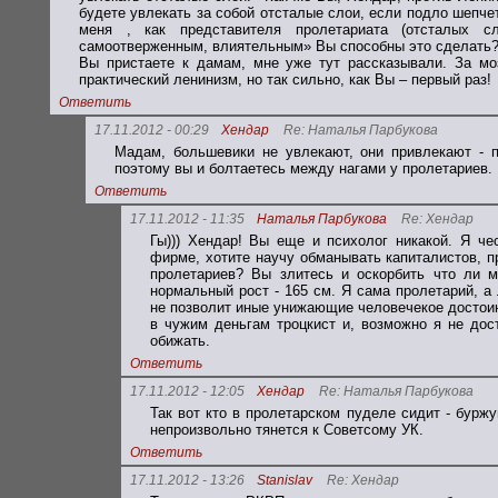
будете увлекать за собой отсталые слои, если подло шепче
меня , как представителя пролетариата (отсталых 
самоотверженным, влиятельным» Вы способны это сделать? Я
Вы пристаете к дамам, мне уже тут рассказывали. За мо
практический ленинизм, но так сильно, как Вы – первый раз!
Ответить
17.11.2012 - 00:29
Хендар
Re: Наталья Парбукова
Мадам, большевики не увлекают, они привлекают - п
поэтому вы и болтаетесь между нагами у пролетариев.
Ответить
17.11.2012 - 11:35
Наталья Парбукова
Re: Хендар
Гы))) Хендар! Вы еще и психолог никакой. Я ч
фирме, хотите научу обманывать капиталистов, пр
пролетариев? Вы злитесь и оскорбить что ли 
нормальный рост - 165 см. Я сама пролетарий, а
не позволит иные унижающие человечекое достоин
в чужим деньгам троцкист и, возможно я не дос
обижать.
Ответить
17.11.2012 - 12:05
Хендар
Re: Наталья Парбукова
Так вот кто в пролетарском пуделе сидит - буржу
непроизвольно тянется к Советсому УК.
Ответить
17.11.2012 - 13:26
Stanislav
Re: Хендар