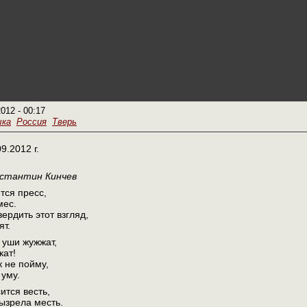
2012 - 00:17
ыка
Россия
Тверь
09.2012 г.
нстантин Кинчев
тся пресс,
мес.
вердить этот взгляд,
ят.
 уши жужжат,
кат!
к не пойму,
 уму.
ится весть,
вызрела месть.