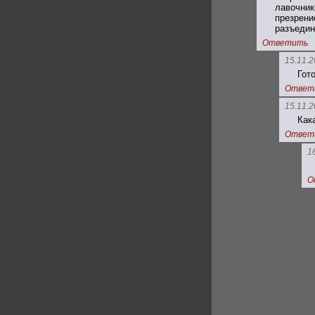
лавочни
презрен
разъедин
Ответить
15.11.2
Гот
Ответ
15.11.2
Как
Ответ
1
О