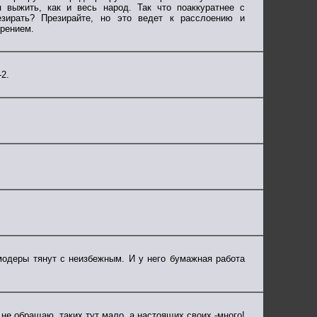
выжить, как и весь народ. Так что поаккуратнее с
езирать? Презирайте, но это ведет к расслоению и
зрением.
2.
 модеры тянут с неизбежным. И у него бумажная работа
 не обращаю, таких тут мало, а настоящих своих -много!