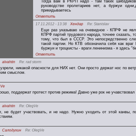
Тогда вам в РКРП надо - там таких шибздико
руководстве пролетариев нет, а буржуи одни
прикидываетесь
Ответить
17.11.2012 - 13:38
Хендар
Re: Stanislav
Еще раз указываю на очевидное - КПРФ не явля
КПРФ партий трудового народа, точнее сказать, то
тому, что был в СССР. Это непосредственно сл
такой партии. Но КТВ обозначила себя как враг 
буржуи и троцкисты - враги ленинизма - я здесь "б
Ответить
alvahtin
Re: rad storm
 узрели, никакой опасности для НИХ нет. Они просто держат нос по вет
оким смыслом.
gVe
хорошо, поддержат протест против режима! Давно уже рок не учавствовал 
alvahtin
Re: OlegVe
л, не будет участвовать, и не надо. Нужно уходить от этой канвы, 
ствиям.
Салодухин
Re: OlegVe