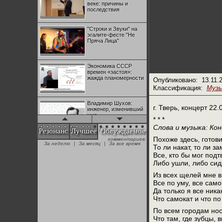
веке: причины и
последствия
"Строки и Звуки" на
эгалите-фесте "Не
Пряча Лица"
Экономика СССР
времен «застоя»:
жажда планомерности
Опубликовано:
13.11.
Классификация:
Муз
Владимир Шухов:
г. Тверь, концерт 22.
инженер, изменивший
мир
* * *
Слова и музыка: Ко
Резонанс
Лучшее
Обсуждаемое
Похоже здесь, готови
комментариев:
"Аркадий Коц" на
За неделю
|
За месяц
|
За все время
эгалите-фесте "Не
То ли накат, то ли за
Пряча Лица"
Все, кто бы мог подт
Либо ушли, либо сид
Из всех щелей мне в
Контрапункты
Все по уму, все само
глобализации:
геополитэкономическ
Да только я все ника
ий анализ
Что самокат и что по
По всем городам нос
100 лет Ноябрьской
Что там, где зубцы, 
революции в