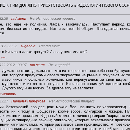
ИЕ К НИМ ДОЛЖНО ПРИСУТСТВОВАТЬ в ИДЕОЛОГИИ НОВОГО СССР!
22:59
rad storm
Re: Исторический процесс
ие, это ещё не политика. Лафа - закончилась. Наступает период к
ия бизнеса им не видать. Вот и злятся. В общем, благодатная почв
ся.
012 - 23:36
zuganoid
Re: rad storm
его Кинчев в лавке трогует? И она у него мелкая?
ить
6.11.2012 - 00:07
rad storm
Re: zuganoid
Думаю не стоит доказывать, что их творчество востребовано буржуаз
они торгуют продуктами своего творчества на рынке и покупают их т
лавочников и офисных хомячков, кои перепугались за свои шкуры.
музыканты и их за это покупают. Кинчев по своим убеждениям край
Другого ему и не нужно. За другое ему не заплатят.
тветить
23:27
Наталья Парбукова
Re: Исторический процесс
ый Истоический процесс (как можно Вас называть по-человечески).
воать ни к тому в Обществе, кроме воров, олигархов и лжецов. Ну
ь хамство и произвол. В данный момент я лично презираю "народных и
шущих антинародные законы; олигархов, которые захватывают производ
ными капиталистами, которые развивают свое производство. Я презираю
е предприятия и идет разрушение не ради наживые и прибыли, а ид