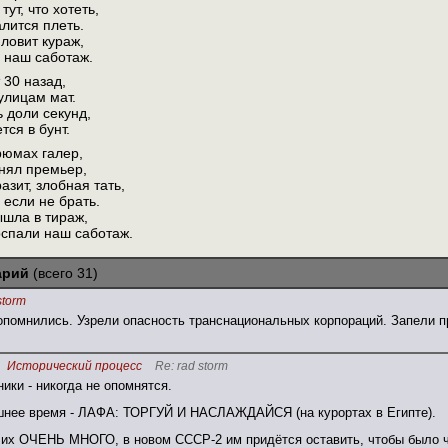
тут, что хотеть,
лится плеть.
 ловит кураж,
е наш саботаж.
т 30 назад,
улицам мат.
ь доли секунд,
ся в бунт.
рюмах галер,
нял премьер,
азит, злобная тать,
, если не брать.
ышла в тираж,
оспали наш саботаж.
арий
(всего 31)
storm
помнились. Узрели опасность транснациональных корпораций. Запели пр
Исторический процесс
Re: rad storm
ики - никогда не опомнятся.
шнее время - ЛАФА: ТОРГУЙ И НАСЛАЖДАЙСЯ (на курортах в Египте).
 их ОЧЕНЬ МНОГО, в новом СССР-2 им придётся оставить, чтобы было чт