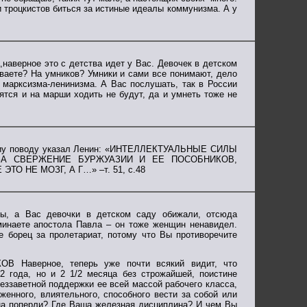
троцкистов биться за истиные идеалы коммунизма. А у
наверное это с детства идет у Вас. Девочек в детском
ваете? На умников? Умники и сами все понимают, дело
 марксизма-ленинизма. А Вас послушать, так в России
ятся и на марши ходить не будут, да и умнеть тоже не
этоиу поводу указал Ленин: «ИНТЕЛЛЕКТУАЛЬНЫЕ СИЛЫ
ЗА СВЕРЖЕНИЕ БУРЖУАЗИИ И ЕЕ ПОСОБНИКОВ,
 НЕ МОЗГ, А Г…» –т. 51, с.48
ы, а Вас девочки в детском саду обижали, отсюда
минаете апостола Павла – он тоже женщин ненавидел.
 борец за пролетариат, потому что Вы противоречите
аверное, теперь уже почти всякий видит, что
2 года, но и 2 1/2 месяца без строжайшей, поистине
еззаветной поддержки ее всей массой рабочего класса,
рженного, влиятельного, способного вести за собой или
ина поперли? Где Ваша железная дисциплина? И чем Вы