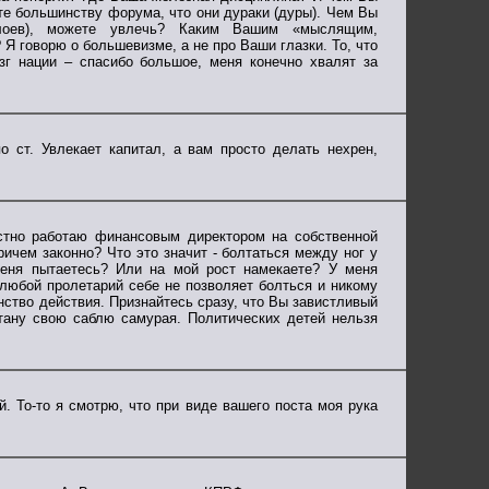
те большинству форума, что они дураки (дуры). Чем Вы
слоев), можете увлечь? Каким Вашим «мыслящим,
 говорю о большевизме, а не про Ваши глазки. То, что
зг нации – спасибо большое, меня конечно хвалят за
о ст. Увлекает капитал, а вам просто делать нехрен,
естно работаю финансовым директором на собственной
ичем законно? Что это значит - болтаться между ног у
меня пытаетесь? Или на мой рост намекаете? У меня
 любой пролетарий себе не позволяет болться и никому
ство действия. Признайтесь сразу, что Вы завистливый
тану свою саблю самурая. Политических детей нельзя
й. То-то я смотрю, что при виде вашего поста моя рука