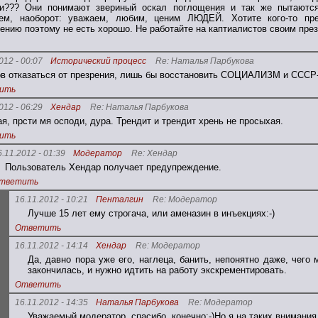
ки??? Они понимают звериный оскал поглощения и так же пытаются 
ием, наоборот: уважаем, любим, ценим ЛЮДЕЙ. Хотите кого-то пр
ению поэтому не есть хорошо. Не работайте на каптиалистов своим пре
012 - 00:07
Исторический процесс
Re: Наталья Парбукова
ов отказаться от презрения, лишь бы восстановить СОЦИАЛИЗМ и СССР-
ить
012 - 06:29
Хендар
Re: Наталья Парбукова
ая, прсти мя осподи, дура. Трендит и трендит хрень не просыхая.
ить
6.11.2012 - 01:39
Модератор
Re: Хендар
Пользователь Хендар получает предупреждение.
тветить
16.11.2012 - 10:21
Пенталгин
Re: Модератор
Лучше 15 лет ему строгача, или аменазин в инъекциях:-)
Ответить
16.11.2012 - 14:14
Хендар
Re: Модератор
Да, давно пора уже его, наглеца, банить, непонятно даже, чего
закончилась, и нужно идтить на работу экскрементировать.
Ответить
16.11.2012 - 14:35
Наталья Парбукова
Re: Модератор
Уважаемый модератор, спасибо, конечно:-)Но я на таких внимания