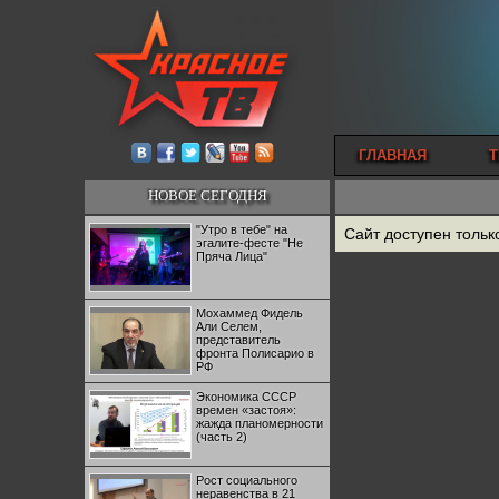
ГЛАВНАЯ
Т
НОВОЕ СЕГОДНЯ
"Утро в тебе" на
Сайт доступен тольк
эгалите-фесте "Не
Пряча Лица"
Мохаммед Фидель
Али Селем,
представитель
фронта Полисарио в
РФ
Экономика СССР
времен «застоя»:
жажда планомерности
(часть 2)
Рост социального
неравенства в 21