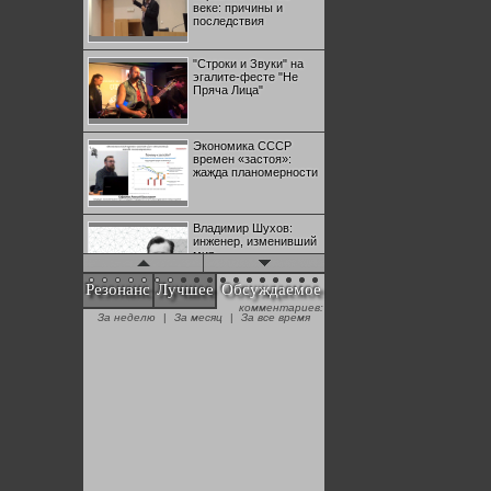
веке: причины и
последствия
"Строки и Звуки" на
эгалите-фесте "Не
Пряча Лица"
Экономика СССР
времен «застоя»:
жажда планомерности
Владимир Шухов:
инженер, изменивший
мир
Резонанс
Лучшее
Обсуждаемое
комментариев:
"Аркадий Коц" на
За неделю
|
За месяц
|
За все время
эгалите-фесте "Не
Пряча Лица"
Контрапункты
глобализации:
геополитэкономическ
ий анализ
100 лет Ноябрьской
революции в