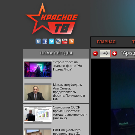
ГЛАВНАЯ
Т
"Арка
НОВОЕ СЕГОДНЯ
+8
"Утро в тебе" на
эгалите-фесте "Не
Пряча Лица"
Мохаммед Фидель
Али Селем,
представитель
фронта Полисарио в
РФ
Экономика СССР
времен «застоя»:
жажда планомерности
(часть 2)
Рост социального
неравенства в 21