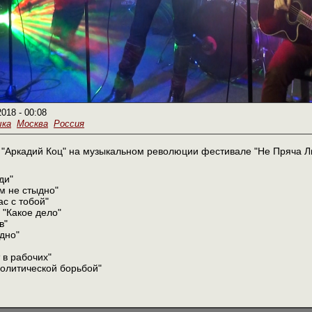
2018 - 00:08
ыка
Москва
Россия
"Аркадий Коц" на музыкальном революции фестивале "Не Пряча Лиц
ди"
им не стыдно"
ас с тобой"
- "Какое дело"
в"
одно"
т в рабочих"
политической борьбой"