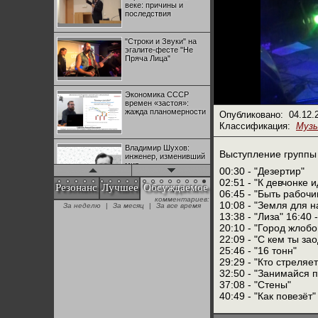
веке: причины и
последствия
"Строки и Звуки" на
эгалите-фесте "Не
Пряча Лица"
Экономика СССР
времен «застоя»:
жажда планомерности
Опубликовано:
04.12.
Классификация:
Муз
Владимир Шухов:
Выступление группы 
инженер, изменивший
мир
00:30 - "Дезертир"
02:51 - "К девчонке и
Резонанс
Лучшее
Обсуждаемое
06:45 - "Быть рабоч
комментариев:
"Аркадий Коц" на
10:08 - "Земля для н
За неделю
|
За месяц
|
За все время
эгалите-фесте "Не
13:38 - "Лиза" 16:40 
Пряча Лица"
20:10 - "Город жлобо
22:09 - "С кем ты за
25:46 - "16 тонн"
Контрапункты
29:29 - "Кто стреляе
глобализации:
геополитэкономическ
32:50 - "Занимайся 
ий анализ
37:08 - "Стены"
40:49 - "Как повезёт"
100 лет Ноябрьской
революции в