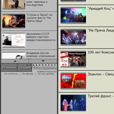
веке: причины и
последствия
"Аркадий Коц" 
"Строки и Звуки" на
эгалите-фесте "Не
Пряча Лица"
"Не Пряча Лица
Экономика СССР
времен «застоя»:
жажда планомерности
100 лет Комсом
Владимир Шухов:
инженер, изменивший
мир
Резонанс
Лучшее
Обсуждаемое
комментариев:
"Аркадий Коц" на
Эшелон – Свящ
За неделю
|
За месяц
|
За все время
эгалите-фесте "Не
Пряча Лица"
Контрапункты
глобализации:
Третий фронт -
геополитэкономическ
ий анализ
100 лет Ноябрьской
революции в