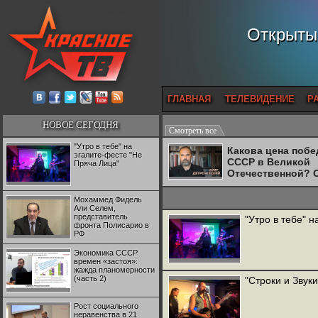
Открытый
ГЛАВНАЯ
ТЕЛЕВИДЕНИЕ
Р
НОВОЕ СЕГОДНЯ
Смотреть все
"Утро в тебе" на
Какова цена поб
эгалите-фесте "Не
СССР в Великой
Пряча Лица"
Отечественной? 
Двуреченский о
потерянной
Мохаммед Фидель
революционност
Али Селем,
представитель
"Утро в тебе" 
фронта Полисарио в
РФ
Экономика СССР
времен «застоя»:
жажда планомерности
(часть 2)
"Строки и Звук
Рост социального
неравенства в 21