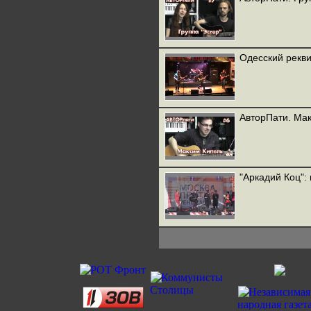
Одесский рекви
АвторПати. Ма
"Аркадий Коц":