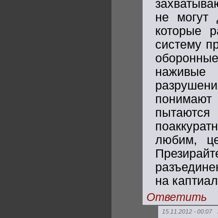
захватываю
не могут 
которые р
систему пр
оборонные
наживые 
разрушени
понимают
пытаются
поаккура
любим, ц
Презира
разъедине
на каптиал
Ответить
15.11.2012 - 00:07