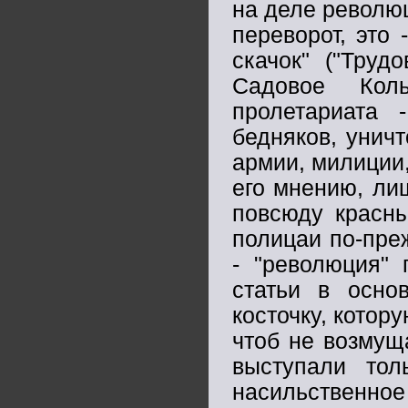
на деле революц
переворот, это
скачок" ("Труд
Садовое Коль
пролетариата
бедняков, уничт
армии, милиции,
его мнению, лиш
повсюду красны
полицаи по-пре
- "революция" 
статьи в осно
косточку, котор
чтоб не возмущ
выступали то
насильственно