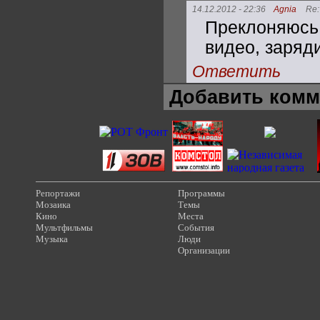
14.12.2012 - 22:36
Agnia
Re
Преклоняюсь 
видео, заряд
Ответить
Добавить комм
Репортажи
Программы
Мозаика
Темы
Кино
Места
Мультфильмы
События
Музыка
Люди
Организации