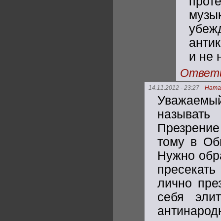
прот
музык
убе
антик
и не 
Ответ
14.11.2012 - 23:27
Ната
Уважаемы
называть
Презрение
тому в Об
Нужно обра
пресекать
лично пре
себя эли
антинар