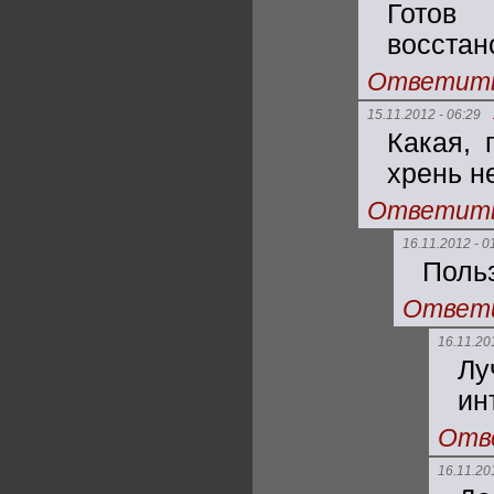
Готов
восста
Ответит
15.11.2012 - 06:29
Какая, 
хрень н
Ответит
16.11.2012 - 0
Поль
Ответ
16.11.20
Лу
ин
Отв
16.11.20