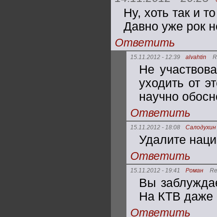
Ну, хоть так и 
Давно уже рок н
Ответить
15.11.2012 - 12:39
alvahtin
R
Не участвова
уходить от э
научно обосн
Ответить
15.11.2012 - 18:08
Салодухин
Удалите наци
Ответить
15.11.2012 - 19:41
Роман
Re
Вы заблуждае
На КТВ даже 
Ответить