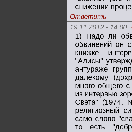
снижении проце
Ответить
19.11.2012 - 14:00
1) Надо ли обв
обвинений он о
книжке интер
"Алисы" утверж
антураже груп
далёкому (дохр
много общего с
из интервью зор
Света" (1974, 
религиозный си
само слово "сва
то есть "добр