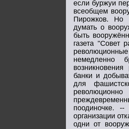
если буржуи пер
всеобщем воору
Пирожков. Но 
думать о воору
быть вооружённ
газета "Совет 
революционн
немедленно 
возникновения 
банки и добыва
для фашистск
революционн
преждевременн
поодиночке. -
организации отк
одни от вооруж