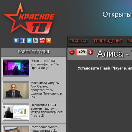
Открытый
ГЛАВНАЯ
ТЕЛЕВИДЕНИЕ
Р
Алиса -
НОВОЕ СЕГОДНЯ
+29
"Утро в тебе" на
эгалите-фесте "Не
Пряча Лица"
Установите Flash Player
и/ил
Мохаммед Фидель
Али Селем,
представитель
фронта Полисарио в
РФ
Экономика СССР
времен «застоя»:
жажда планомерности
(часть 2)
Рост социального
неравенства в 21