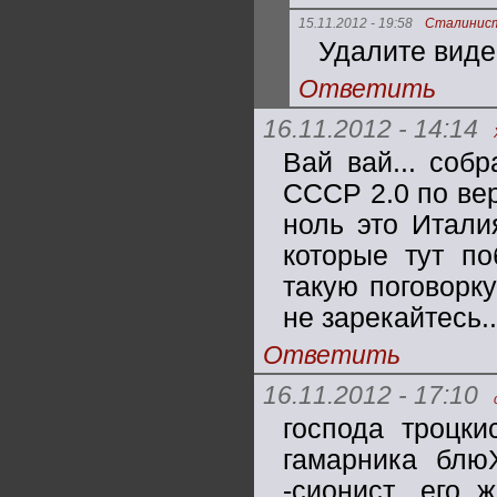
15.11.2012 - 19:58
Сталинис
Удалите виде
Ответить
16.11.2012 - 14:14
Вай вай... собр
СССР 2.0 по вер
ноль это Итали
которые тут по
такую поговорку
не зарекайтесь..
Ответить
16.11.2012 - 17:10
господа троцк
гамарника блюХ
-сионист ,его 