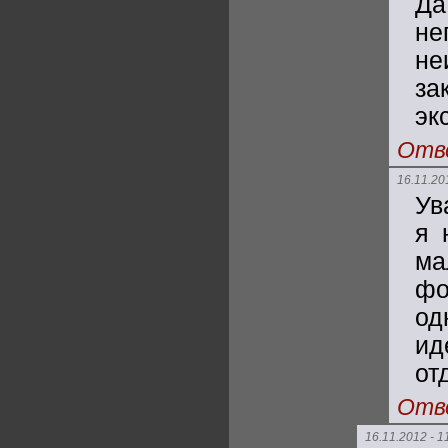
Да
не
не
за
эк
Отв
16.11.20
Ув
я 
ма
фо
од
ид
от
Отв
16.11.2012 - 1