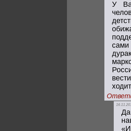
У Ва
чело
детс
обиж
подд
сами
дура
марк
Росс
вест
ходит
Ответ
16.11.20
Да
на
«