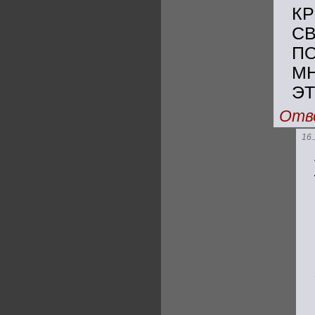
КР
С
П
М
ЭТ
Отв
16.