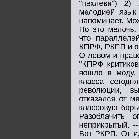
"пехлеви") 2)
мелодией язык 
напоминает. Мож
Но это мелочь.
что параллеле
КПРФ, РКРП и об
О левом и право
"КПРФ критиков
вошло в моду.
класса сегодн
революции, в
отказался от м
классовую борь
Разоблачить о
неприкрытый. -
Вот РКРП. От и