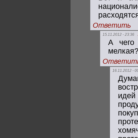
национал
расходятся
Ответить
15.11.2012 - 23:36
А чего
мелкая
Ответит
16.11.2012 - 0
Дума
вост
идей
прод
поку
проте
хомяч