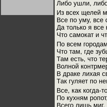
Либо ушли, либо
Германии:
парламентская
демократия или
Не сгорайте до выборов
Не сгорайте до выборов
Из всех щелей м
диктатура
Путина! Юрий Нерсесов
Путина! Юрий Нерсесов
пролетариата?
Деятельность
Хрущёва в 50-е годы.
Все по уму, все 
Владимир Соловейчик
Да только я все 
Какова цена победы
Что самокат и чт
СССР в Великой
Отечественной? Олег
Двуреченский о
По всем городам
потерянной
революционности
Что там, где зу
Там есть, что тер
Волной контрмер
В драке лихая с
Так гуляет по н
Все, как когда-т
По кухням ропот
Всего лишь миг,