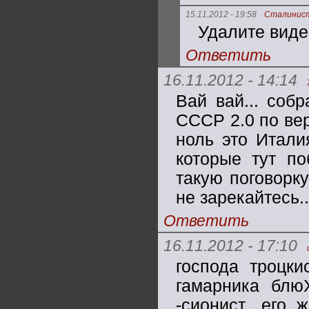
15.11.2012 - 19:58
Сталинис
Удалите виде
Ответить
16.11.2012 - 14:14
Вай вай... собр
СССР 2.0 по вер
ноль это Итали
которые тут по
такую поговорку
не зарекайтесь..
Ответить
16.11.2012 - 17:10
господа троцк
гамарника блюХ
-сионист ,его 