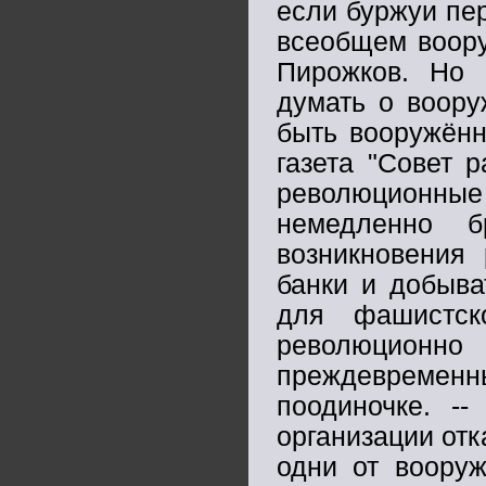
если буржуи пер
всеобщем воору
Пирожков. Но 
думать о воору
быть вооружённ
газета "Совет 
революционн
немедленно 
возникновения 
банки и добыва
для фашистск
революционн
преждевременн
поодиночке. -
организации отк
одни от вооруж