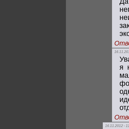
Да
не
не
за
эк
Отв
16.11.20
Ув
я 
ма
фо
од
ид
от
Отв
16.11.2012 - 1