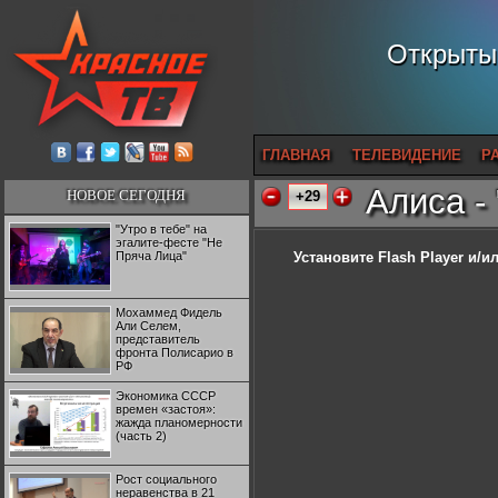
Открытый
ГЛАВНАЯ
ТЕЛЕВИДЕНИЕ
Р
Алиса -
НОВОЕ СЕГОДНЯ
+29
"Утро в тебе" на
эгалите-фесте "Не
Пряча Лица"
Установите Flash Player
и/ил
Мохаммед Фидель
Али Селем,
представитель
фронта Полисарио в
РФ
Экономика СССР
времен «застоя»:
жажда планомерности
(часть 2)
Рост социального
неравенства в 21