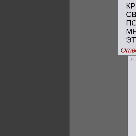
КР
С
П
М
ЭТ
Отв
16.