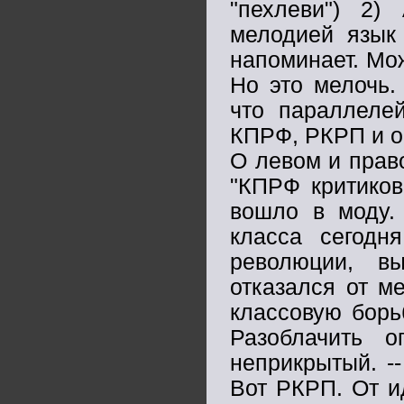
"пехлеви") 2)
мелодией язык 
напоминает. Мож
Но это мелочь.
что параллеле
КПРФ, РКРП и об
О левом и право
"КПРФ критиков
вошло в моду.
класса сегодн
революции, в
отказался от м
классовую борь
Разоблачить о
неприкрытый. -
Вот РКРП. От и