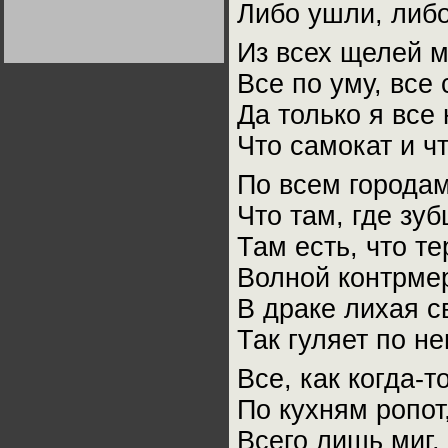
Либо ушли, либо
Германии:
парламентская
демократия или
Не сгорайте до выборов
Не сгорайте до выборов
Из всех щелей м
диктатура
Путина! Юрий Нерсесов
Путина! Юрий Нерсесов
пролетариата?
Деятельность
Хрущёва в 50-е годы.
Все по уму, все 
Владимир Соловейчик
Да только я все 
Какова цена победы
Что самокат и чт
СССР в Великой
Отечественной? Олег
Двуреченский о
По всем городам
потерянной
революционности
Что там, где зу
Там есть, что тер
Волной контрмер
В драке лихая с
Так гуляет по н
Все, как когда-т
По кухням ропот
Всего лишь миг,