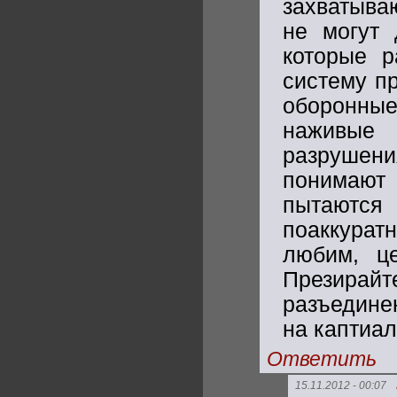
захватываю
не могут 
которые р
систему пр
оборонные
наживые 
разрушени
понимают
пытаются
поаккура
любим, ц
Презира
разъедине
на каптиал
Ответить
15.11.2012 - 00:07