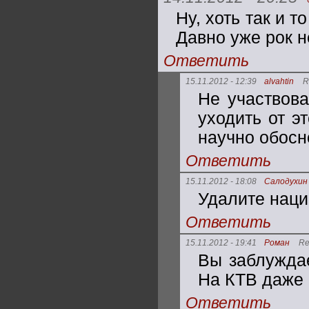
Ну, хоть так и 
Давно уже рок н
Ответить
15.11.2012 - 12:39
alvahtin
R
Не участвова
уходить от э
научно обосн
Ответить
15.11.2012 - 18:08
Салодухин
Удалите наци
Ответить
15.11.2012 - 19:41
Роман
Re
Вы заблуждае
На КТВ даже 
Ответить