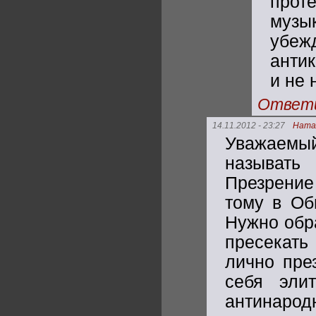
прот
музык
убе
антик
и не 
Ответ
14.11.2012 - 23:27
Ната
Уважаемы
называть
Презрение
тому в Об
Нужно обра
пресекать
лично пре
себя эли
антинар