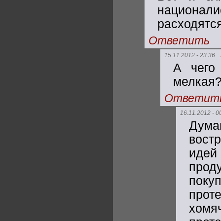
национал
расходятся
Ответить
15.11.2012 - 23:36
А чего
мелкая
Ответит
16.11.2012 - 0
Дума
вост
идей
прод
поку
проте
хомяч