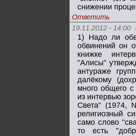
снижении проце
Ответить
19.11.2012 - 14:00
1) Надо ли обв
обвинений он о
книжке интер
"Алисы" утверж
антураже груп
далёкому (дохр
много общего с
из интервью зор
Света" (1974, 
религиозный си
само слово "сва
то есть "добр