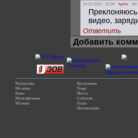
14.12.2012 - 22:36
Agnia
Re
Преклоняюсь 
видео, заряд
Ответить
Добавить комм
Репортажи
Программы
Мозаика
Темы
Кино
Места
Мультфильмы
События
Музыка
Люди
Организации