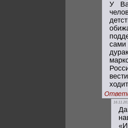
У Ва
чело
детс
обиж
подд
сами
дура
марк
Росс
вест
ходит
Ответ
16.11.20
Да
на
«