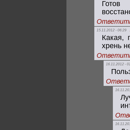
Готов
восста
Ответит
15.11.2012 - 06:29
Какая, 
хрень н
Ответит
16.11.2012 - 0
Поль
Ответ
16.11.20
Лу
ин
Отв
16.11.20