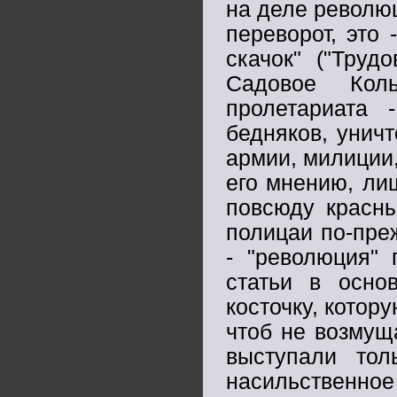
на деле революц
переворот, это
скачок" ("Труд
Садовое Коль
пролетариата
бедняков, уничт
армии, милиции,
его мнению, лиш
повсюду красны
полицаи по-пре
- "революция" 
статьи в осно
косточку, котор
чтоб не возмущ
выступали то
насильственно