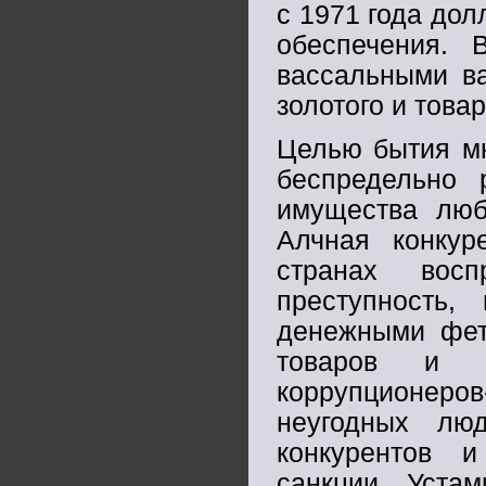
с 1971 года дол
обеспечения. 
вассальными в
золотого и това
Целью бытия мн
беспредельно
имущества люб
Алчная конкур
странах восп
преступность
денежными фет
товаров и у
коррупционеров-
неугодных люд
конкурентов 
санкции. Уста