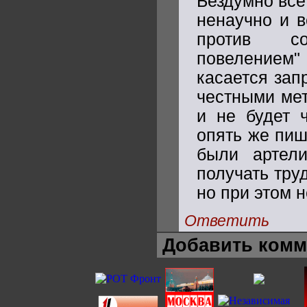
Бездумно всё
ненаучно и в
против со
повелением
касается зап
честными мет
и не будет 
опять же пиш
были артел
получать тру
но при этом 
Ответить
Добавить комм