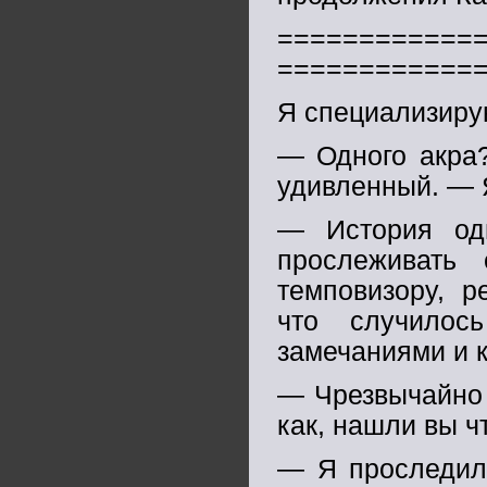
============
============
Я специализиру
— Одного акра?
удивленный. — Я
— История од
прослеживать
темповизору, р
что случилос
замечаниями и 
— Чрезвычайно 
как, нашли вы ч
— Я проследил 