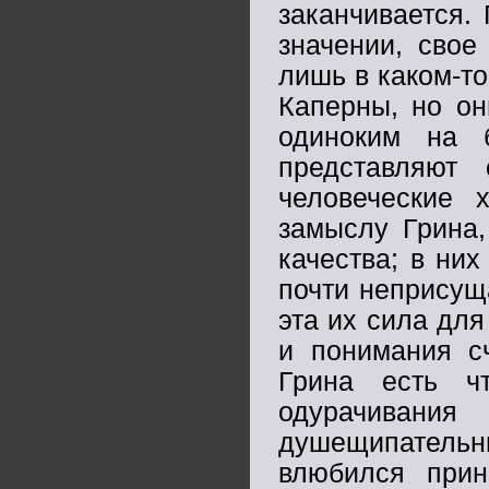
заканчивается.
значении, свое
лишь в каком-т
Каперны, но он
одиноким на 
представляют 
человеческие 
замыслу Грина,
качества; в них
почти неприсущ
эта их сила для
и понимания с
Грина есть ч
одурачивани
душещипательн
влюбился прин