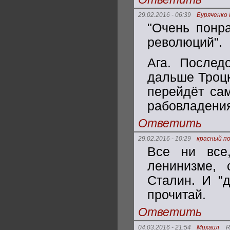
29.02.2016 - 06:39
Буряченко
"Очень понра
революций".
Ага. Послед
дальше Троцк
перейдёт сам
рабовладения
Ответить
29.02.2016 - 10:29
красный п
Все ни все
ленинизме,
Сталин. И "д
прочитай.
Ответить
04.03.2016 - 21:54
Михаил
R