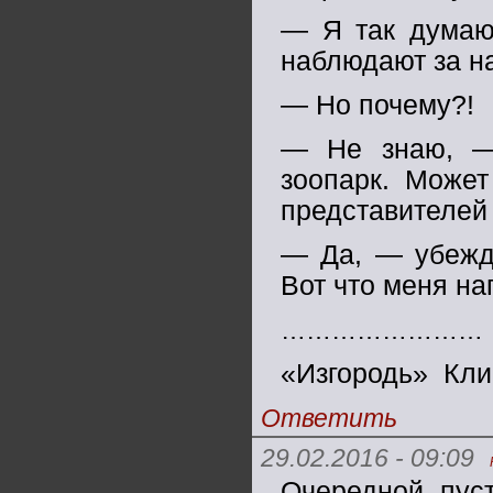
— Я так думаю.
наблюдают за на
— Но почему?!
— Не знаю, —
зоопарк. Может
представителей 
— Да, — убеждё
Вот что меня на
……………………
«Изгородь» Кл
Ответить
29.02.2016 - 09:09
Очередной пус