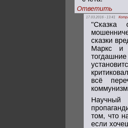
Ответить
17.03.2016 - 13:41
Котр
"Сказка 
мошенниче
сказки вре
Маркс и 
тогдашн
установи
критикова
всё пере
коммунизм 
Научный
пропаганд
том, что 
если хочеш