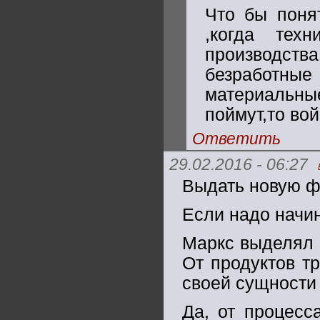
Что бы понят
,когда тех
производства
безработны
материальн
поймут,то во
Ответить
29.02.2016 - 06:27
Выдать новую фо
Если надо начин
Маркс выделял 4
От продуктов тр
своей сущности
Да, от процесс