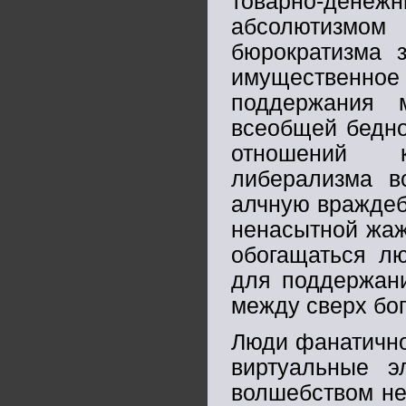
товарно-дене
абсолютизмом 
бюрократизма 
имущественно
поддержания 
всеобщей бедно
отношений к
либерализма в
алчную враждеб
ненасытной жаж
обогащаться л
для поддержани
между сверх бо
Люди фанатично
виртуальные 
волшебством не