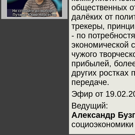
Германии:
общественных от
парламентская
демократия или
Не сгорайте до выборов
Не сгорайте до выборов
диктатура
далёких от поли
Путина! Юрий Нерсесов
Путина! Юрий Нерсесов
пролетариата?
Деятельность
Хрущёва в 50-е годы.
трекеры, принци
Владимир Соловейчик
- по потребност
Какова цена победы
экономической с
СССР в Великой
Отечественной? Олег
Двуреченский о
чужого творческ
потерянной
революционности
прибылей, более
других ростках 
передаче.
Эфир от 19.02.2
Ведущий:
Александр Буз
социоэкономик