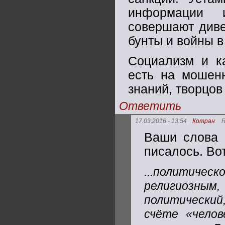
информации 
совершают диве
бунты и войны в
Социализм и ка
есть на мошенн
знаний, творцов
Ответить
17.03.2016 - 13:54
Котран
R
Ваши слова 
писалось. Вот
...политическ
религиозны
политический
счёте «челов