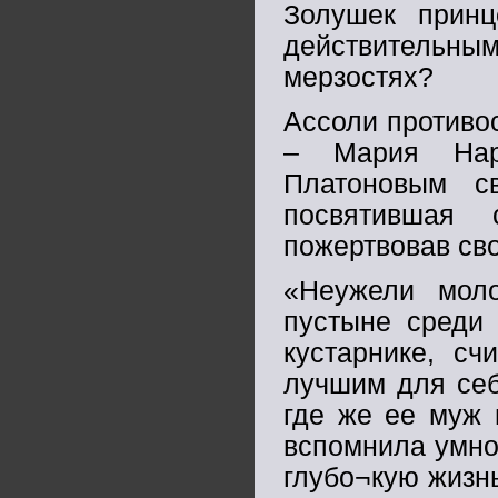
Золушек принц
действительн
мерзостях?
Ассоли противо
– Мария Нар
Платоновым св
посвятившая
пожертвовав сво
«Неужели моло
пустыне среди 
кустарнике, сч
лучшим для себ
где же ее муж 
вспомнила умно
глубо¬кую жизн