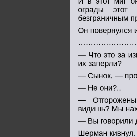
И в этот миг о
ограды этот 
безграничным п
Он повернулся 
…………………
— Что это за из
их заперли?
— Сынок, — про
— Не они?..
— Отгорожены
видишь? Мы нах
— Вы говорили д
Шерман кивнул.