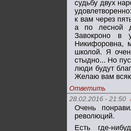
судьбу двух нар
удовлетворенно:
к вам через пят
а по лесной д
Завокроно в 
Никифоровна, м
школой. Я очен
стыдно... Но пу
люди будут благ
Желаю вам всяк
Ответить
28.02.2016 - 21:50
Очень понрави
революций.
Есть где-ниб