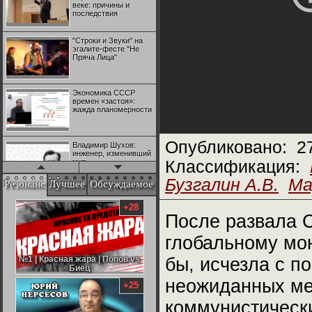
веке: причины и
последствия
"Строки и Звуки" на
эгалите-фесте "Не
Пряча Лица"
Экономика СССР
времен «застоя»:
жажда планомерности
Опубликовано:
2
Владимир Шухов:
инженер, изменивший
мир
Классификация:
Бузгалин А.В.
Ма
Резонанс
Лучшее
Обсуждаемое
"Аркадий Коц" на
эгалите-фесте "Не
+28
Пряча Лица"
После развала 
глобальному мо
Контрапункты
глобализации:
№1 | Красная жара | Попов vs
№1 | Красная жара | Попов vs
бы, исчезла с по
геополитэкономическ
Биец
Биец
ий анализ
неожиданных ме
+25
100 лет Ноябрьской
коммунистическ
революции в