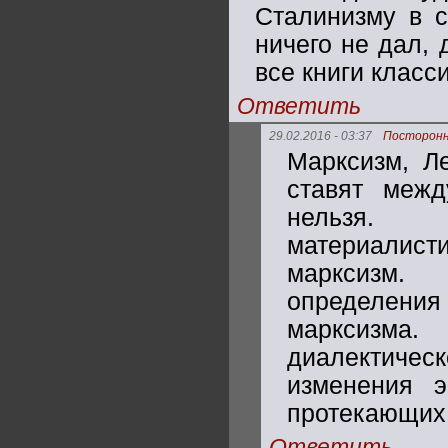
Сталинизму в с
ничего не дал, 
все книги класси
Ответить
29.02.2016 - 03:37
Посторон
Марксизм, Ле
ставят межд
нельзя. 
материалис
марксизм.
определени
марксизма.
диалектичес
изменения э
протекающих 
Ответить