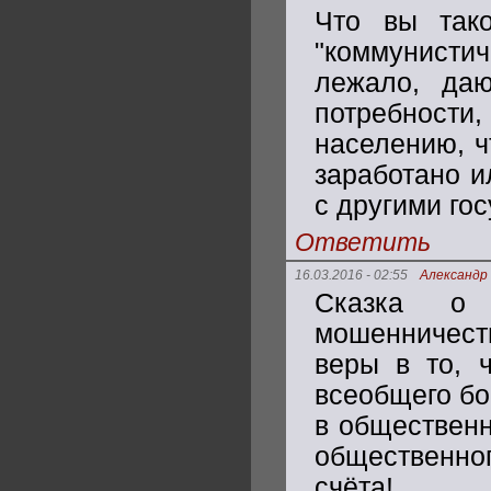
Что вы тако
"коммунист
лежало, да
потребности,
населению, ч
заработано и
с другими го
Ответить
16.03.2016 - 02:55
Александр
Сказка о 
мошенничес
веры в то, 
всеобщего бог
в общественн
общественног
счёта!