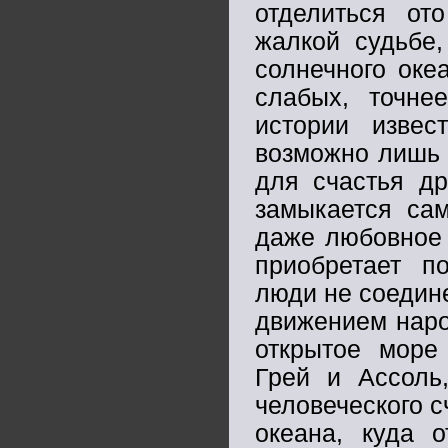
отделиться от
жалкой судьбе
солнечного оке
слабых, точн
истории извес
возможно лишь т
для счастья др
замыкается са
даже любовное 
приобретает 
люди не соедин
движением наро
открытое море 
Грей и Ассоль
человеческого с
океана, куда 