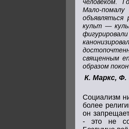
человеком.
Г
Мало-помалу
объявляться 
культ — куль
фигурировал
канонизирова
достопочтен
священным en
образом покон
К. Маркс, Ф
Социализм ни
более религии
он запрещает
- это не со