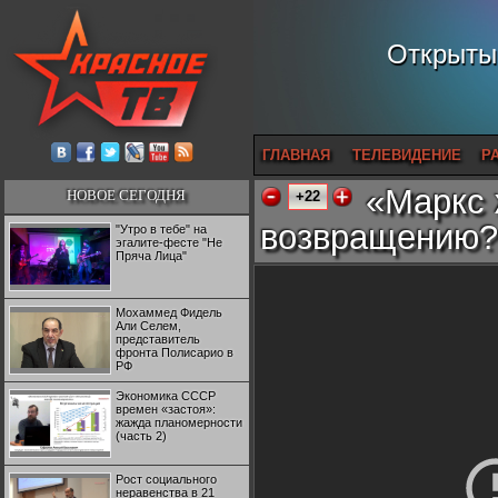
Открытый
ГЛАВНАЯ
ТЕЛЕВИДЕНИЕ
Р
«Маркс 
НОВОЕ СЕГОДНЯ
+22
возвращению?
"Утро в тебе" на
эгалите-фесте "Не
Пряча Лица"
Мохаммед Фидель
Али Селем,
представитель
фронта Полисарио в
РФ
Экономика СССР
времен «застоя»:
жажда планомерности
(часть 2)
Рост социального
неравенства в 21