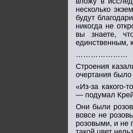
вложу в исслед
несколько экзе
будут благодари
никогда не откр
вы знаете, чт
единственным, к
…………………
Строения казал
очертания было 
«Из-за какого-
— подумал Крей
Они были розов
вовсе не розовы
розовыми, и не 
такой цвет нель