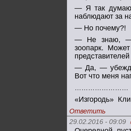
— Я так думаю.
наблюдают за на
— Но почему?!
— Не знаю, —
зоопарк. Может
представителей 
— Да, — убеждё
Вот что меня на
……………………
«Изгородь» Кл
Ответить
29.02.2016 - 09:09
Очередной пус