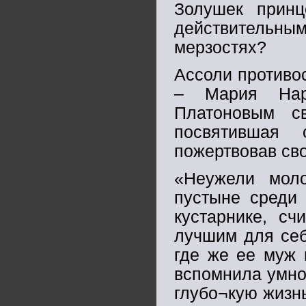
Золушек принц
действительн
мерзостях?
Ассоли противо
– Мария Нар
Платоновым св
посвятившая
пожертвовав сво
«Неужели моло
пустыне среди 
кустарнике, сч
лучшим для себ
где же ее муж 
вспомнила умно
глубо¬кую жизн