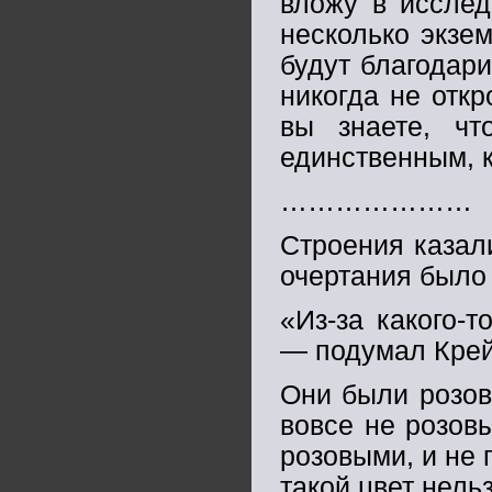
вложу в исслед
несколько экзе
будут благодари
никогда не откр
вы знаете, чт
единственным, к
…………………
Строения казал
очертания было 
«Из-за какого-
— подумал Крей
Они были розов
вовсе не розовы
розовыми, и не 
такой цвет нель