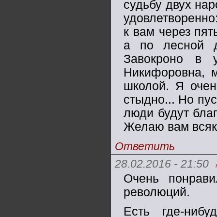
судьбу двух нар
удовлетворенно:
к вам через пят
а по лесной д
Завокроно в 
Никифоровна, м
школой. Я очен
стыдно... Но пу
люди будут благ
Желаю вам всяк
Ответить
28.02.2016 - 21:50
Очень понрави
революций.
Есть где-ниб