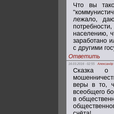
Что вы тако
"коммунист
лежало, да
потребности,
населению, ч
заработано и
с другими го
Ответить
16.03.2016 - 02:55
Александр
Сказка о 
мошенничес
веры в то, 
всеобщего бог
в общественн
общественног
счёта!