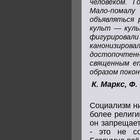
человеком.
Г
Мало-помалу
объявляться 
культ — куль
фигурировал
канонизирова
достопочтен
священным en
образом покон
К. Маркс, Ф
Социализм ни
более религии
он запрещает
- это не со