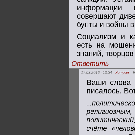
информации 
совершают диве
бунты и войны в
Социализм и ка
есть на мошенн
знаний, творцов
Ответить
17.03.2016 - 13:54
Котран
R
Ваши слова 
писалось. Вот
...политическ
религиозны
политический
счёте «челов