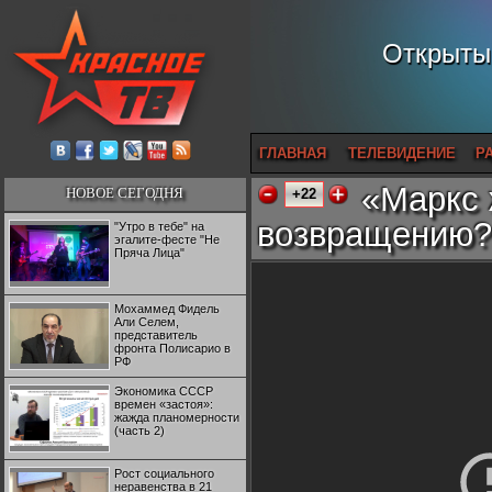
Открытый
ГЛАВНАЯ
ТЕЛЕВИДЕНИЕ
Р
«Маркс 
НОВОЕ СЕГОДНЯ
+22
возвращению?
"Утро в тебе" на
эгалите-фесте "Не
Пряча Лица"
Мохаммед Фидель
Али Селем,
представитель
фронта Полисарио в
РФ
Экономика СССР
времен «застоя»:
жажда планомерности
(часть 2)
Рост социального
неравенства в 21