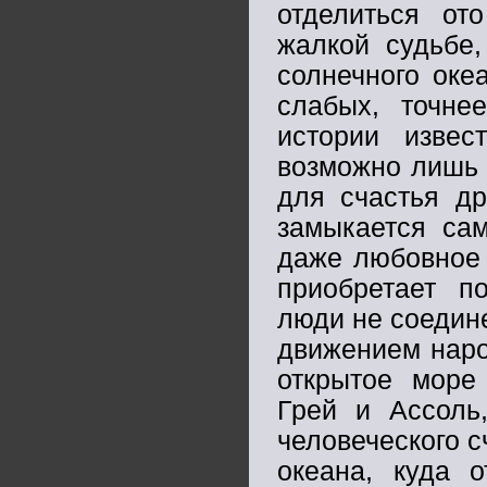
отделиться от
жалкой судьбе
солнечного оке
слабых, точн
истории извес
возможно лишь т
для счастья др
замыкается са
даже любовное 
приобретает 
люди не соедин
движением наро
открытое море 
Грей и Ассоль
человеческого с
океана, куда 