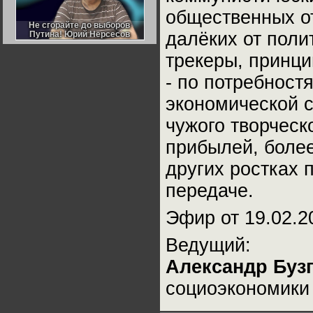
Германии:
общественных от
парламентская
демократия или
Не сгорайте до выборов
Не сгорайте до выборов
диктатура
далёких от поли
Путина! Юрий Нерсесов
Путина! Юрий Нерсесов
пролетариата?
Деятельность
Хрущёва в 50-е годы.
трекеры, принци
Владимир Соловейчик
- по потребност
Какова цена победы
экономической с
СССР в Великой
Отечественной? Олег
Двуреченский о
чужого творческ
потерянной
революционности
прибылей, более
других ростках 
передаче.
Эфир от 19.02.2
Ведущий:
Александр Буз
социоэкономик