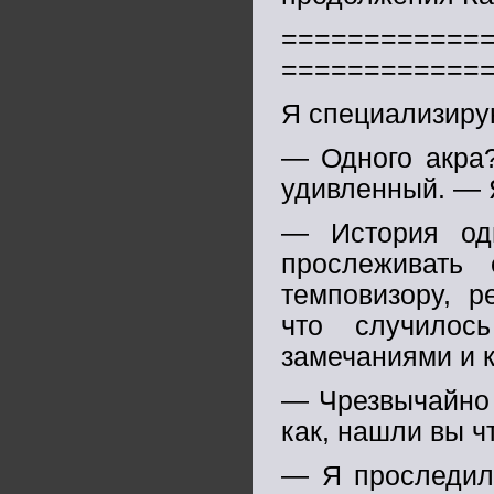
============
============
Я специализиру
— Одного акра?
удивленный. — Я
— История од
прослеживать
темповизору, р
что случилос
замечаниями и 
— Чрезвычайно 
как, нашли вы ч
— Я проследил 