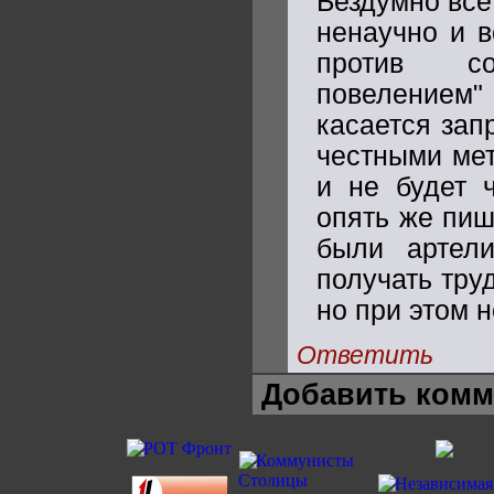
Бездумно всё
ненаучно и в
против со
повелением
касается зап
честными мет
и не будет 
опять же пиш
были артел
получать тру
но при этом 
Ответить
Добавить комм