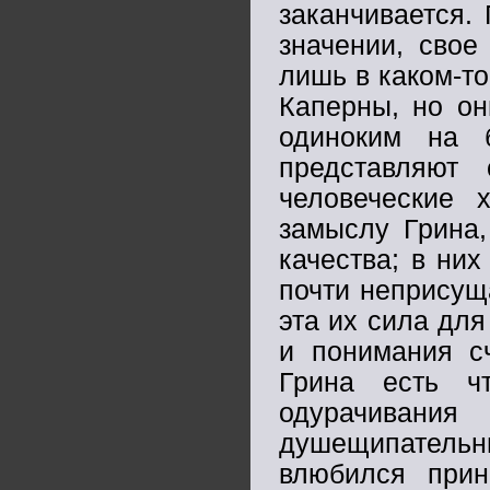
заканчивается.
значении, свое
лишь в каком-т
Каперны, но он
одиноким на 
представляют 
человеческие 
замыслу Грина,
качества; в них
почти неприсущ
эта их сила для
и понимания с
Грина есть ч
одурачивани
душещипательн
влюбился прин