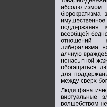
товарно-дене
абсолютизмом 
бюрократизма 
имущественно
поддержания 
всеобщей бедно
отношений к
либерализма в
алчную враждеб
ненасытной жаж
обогащаться л
для поддержани
между сверх бо
Люди фанатично
виртуальные 
волшебством не