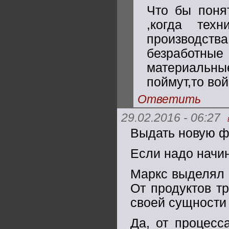
Что бы понят
,когда тех
производства
безработны
материальн
поймут,то во
Ответить
29.02.2016 - 06:27
Выдать новую фо
Если надо начин
Маркс выделял 4
От продуктов тр
своей сущности
Да, от процесс