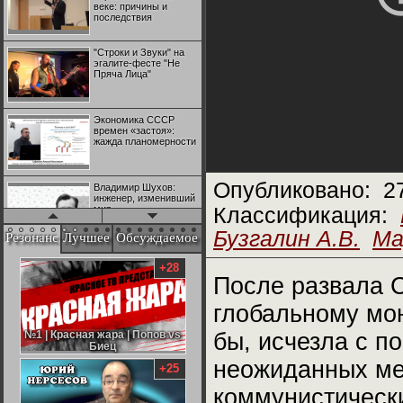
веке: причины и
последствия
"Строки и Звуки" на
эгалите-фесте "Не
Пряча Лица"
Экономика СССР
времен «застоя»:
жажда планомерности
Опубликовано:
2
Владимир Шухов:
инженер, изменивший
мир
Классификация:
Бузгалин А.В.
Ма
Резонанс
Лучшее
Обсуждаемое
"Аркадий Коц" на
эгалите-фесте "Не
+28
Пряча Лица"
После развала 
глобальному мо
Контрапункты
глобализации:
№1 | Красная жара | Попов vs
№1 | Красная жара | Попов vs
бы, исчезла с по
геополитэкономическ
Биец
Биец
ий анализ
неожиданных ме
+25
100 лет Ноябрьской
коммунистическ
революции в