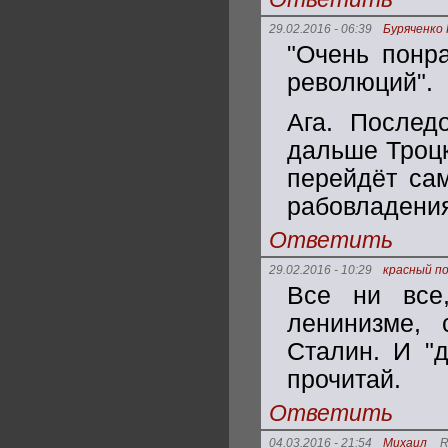
29.02.2016 - 06:39
Буряченко
"Очень понра
революций".
Ага. Послед
дальше Троцк
перейдёт сам
рабовладения
Ответить
29.02.2016 - 10:29
красный п
Все ни все
ленинизме,
Сталин. И "д
прочитай.
Ответить
04.03.2016 - 21:54
Михаил
R