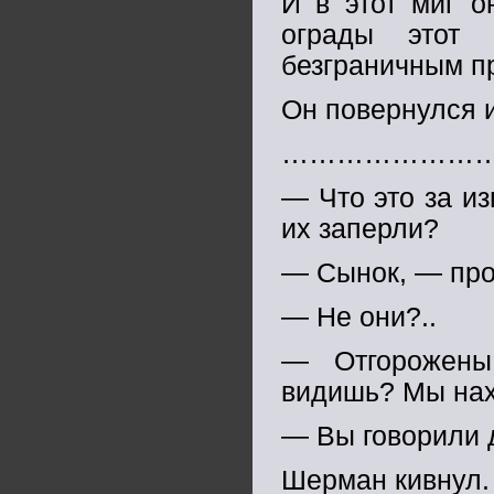
И в этот миг о
ограды этот 
безграничным п
Он повернулся 
…………………
— Что это за из
их заперли?
— Сынок, — про
— Не они?..
— Отгорожены
видишь? Мы нах
— Вы говорили д
Шерман кивнул.