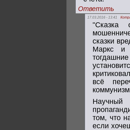
Ответить
17.03.2016 - 13:41
Котр
"Сказка 
мошенниче
сказки вре
Маркс и 
тогдашн
установи
критикова
всё пере
коммунизм 
Научный
пропаганд
том, что 
если хочеш