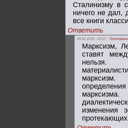
Сталинизму в с
ничего не дал, 
все книги класси
Ответить
29.02.2016 - 03:37
Посторон
Марксизм, Ле
ставят межд
нельзя. 
материалис
марксизм.
определени
марксизма.
диалектичес
изменения э
протекающих 
Ответить