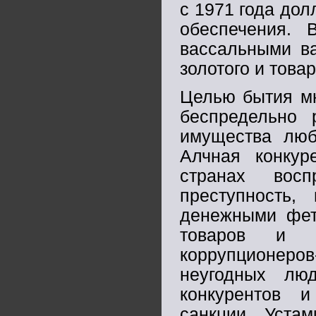
с 1971 года дол
обеспечения. 
вассальными в
золотого и това
Целью бытия мн
беспредельно
имущества люб
Алчная конкур
странах восп
преступность
денежными фет
товаров и у
коррупционеров-
неугодных люд
конкурентов 
санкции. Уста