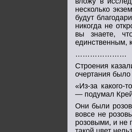
вложу в исслед
несколько экзе
будут благодари
никогда не откр
вы знаете, чт
единственным, к
…………………
Строения казал
очертания было 
«Из-за какого-
— подумал Крей
Они были розов
вовсе не розовы
розовыми, и не 
такой цвет нель