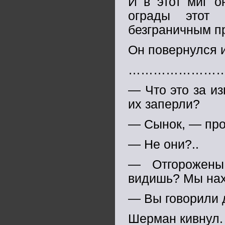
И в этот миг о
ограды этот 
безграничным п
Он повернулся 
…………………
— Что это за из
их заперли?
— Сынок, — про
— Не они?..
— Отгорожены
видишь? Мы нах
— Вы говорили д
Шерман кивнул.