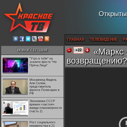
Открытый
ГЛАВНАЯ
ТЕЛЕВИДЕНИЕ
Р
«Маркс 
НОВОЕ СЕГОДНЯ
+22
возвращению?
"Утро в тебе" на
эгалите-фесте "Не
Пряча Лица"
Мохаммед Фидель
Али Селем,
представитель
фронта Полисарио в
РФ
Экономика СССР
времен «застоя»:
жажда планомерности
(часть 2)
Рост социального
неравенства в 21