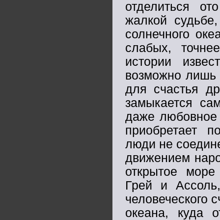
отделиться от
жалкой судьбе
солнечного оке
слабых, точн
истории извес
возможно лишь т
для счастья др
замыкается са
даже любовное 
приобретает 
люди не соедин
движением наро
открытое море 
Грей и Ассоль
человеческого с
океана, куда 