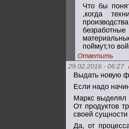
Что бы понят
,когда тех
производства
безработны
материальн
поймут,то во
Ответить
29.02.2016 - 06:27
Выдать новую фо
Если надо начин
Маркс выделял 4
От продуктов тр
своей сущности
Да, от процесс