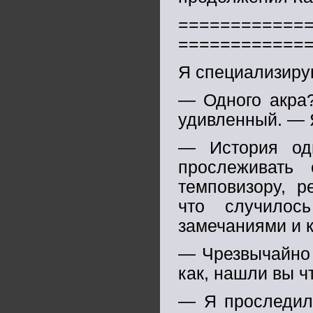
============
============
Я специализиру
— Одного акра?
удивленный. — Я
— История од
прослеживать
темповизору, р
что случилос
замечаниями и 
— Чрезвычайно 
как, нашли вы ч
— Я проследил 