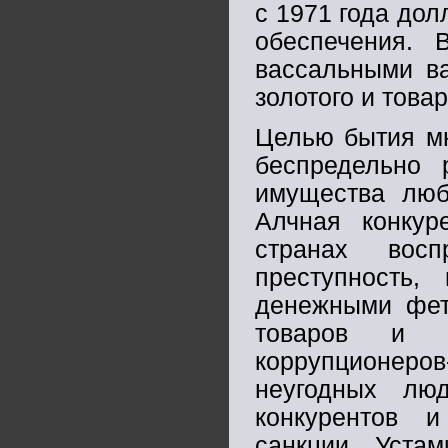
с 1971 года дол
обеспечения. 
вассальными в
золотого и това
Целью бытия мн
беспредельно
имущества люб
Алчная конкур
странах восп
преступность
денежными фет
товаров и у
коррупционеров-
неугодных люд
конкурентов 
санкции. Уста