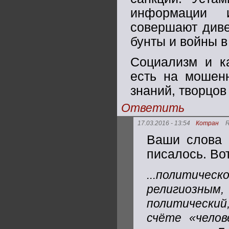
информации 
совершают диве
бунты и войны в
Социализм и ка
есть на мошенн
знаний, творцов
Ответить
17.03.2016 - 13:54
Котран
R
Ваши слова 
писалось. Вот
...политическ
религиозны
политический
счёте «челов