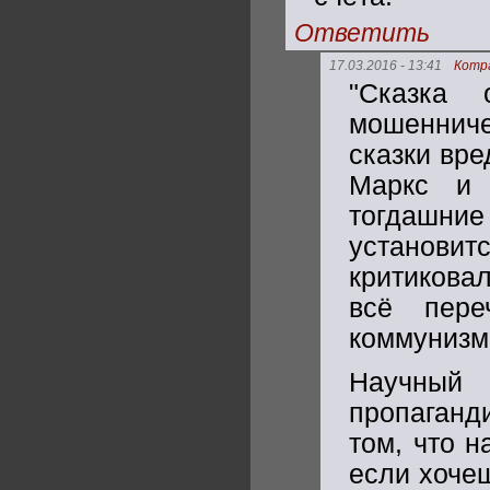
Ответить
17.03.2016 - 13:41
Котр
"Сказка 
мошенниче
сказки вре
Маркс и 
тогдашн
установи
критикова
всё пере
коммунизм 
Научный
пропаганд
том, что 
если хочеш