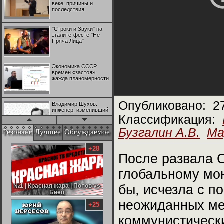
веке: причины и
последствия
"Строки и Звуки" на
эгалите-фесте "Не
Пряча Лица"
Экономика СССР
времен «застоя»:
жажда планомерности
Опубликовано:
2
Владимир Шухов:
инженер, изменивший
мир
Классификация:
Бузгалин А.В.
Ма
Резонанс
Лучшее
Обсуждаемое
"Аркадий Коц" на
эгалите-фесте "Не
+28
Пряча Лица"
После развала 
глобальному мо
Контрапункты
глобализации:
№1 | Красная жара | Попов vs
№1 | Красная жара | Попов vs
бы, исчезла с по
геополитэкономическ
Биец
Биец
ий анализ
неожиданных ме
+25
100 лет Ноябрьской
коммунистическ
революции в