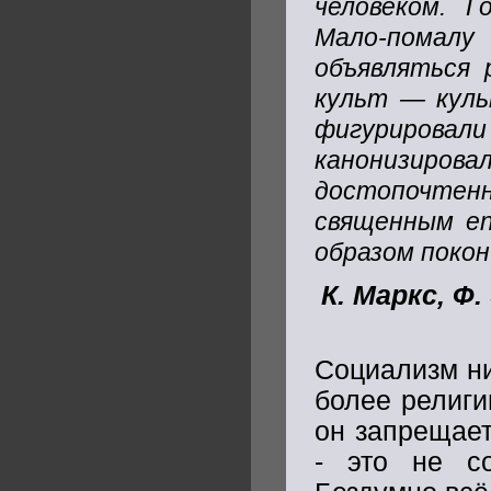
человеком.
Г
Мало-помалу
объявляться 
культ — куль
фигурировал
канонизирова
достопочтен
священным en
образом покон
К. Маркс, Ф
Социализм ни
более религии
он запрещает
- это не со