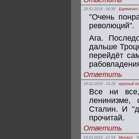
29.02.2016 - 06:39
Буряченко
"Очень понра
революций".
Ага. Послед
дальше Троцк
перейдёт сам
рабовладения
Ответить
29.02.2016 - 10:29
красный п
Все ни все
ленинизме,
Сталин. И "д
прочитай.
Ответить
04.03.2016 - 21:54
Михаил
R