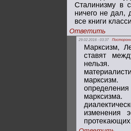
Сталинизму в с
ничего не дал, 
все книги класси
Ответить
29.02.2016 - 03:37
Посторон
Марксизм, Ле
ставят межд
нельзя. 
материалис
марксизм.
определени
марксизма.
диалектичес
изменения э
протекающих 
Ответить