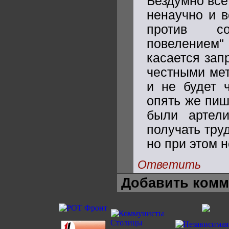
Бездумно всё
ненаучно и в
против со
повелением
касается зап
честными мет
и не будет 
опять же пиш
были артел
получать тру
но при этом 
Ответить
Добавить комм