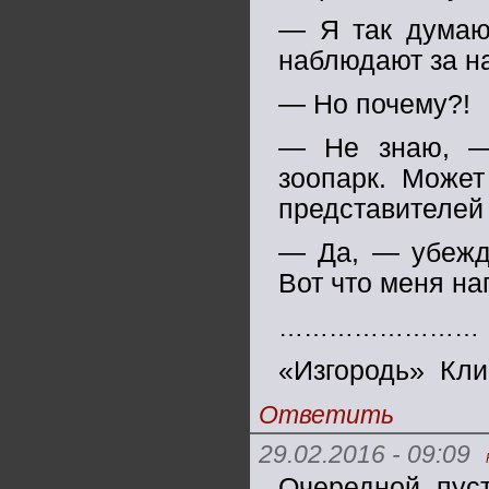
— Я так думаю.
наблюдают за на
— Но почему?!
— Не знаю, —
зоопарк. Может
представителей 
— Да, — убеждё
Вот что меня на
……………………
«Изгородь» Кл
Ответить
29.02.2016 - 09:09
Очередной пус