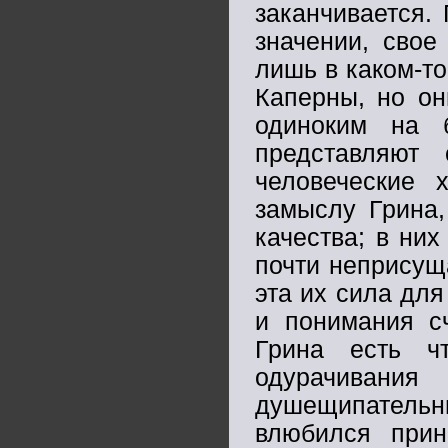
заканчивается.
значении, свое
лишь в каком-т
Каперны, но он
одиноким на 
представляют 
человеческие 
замыслу Грина,
качества; в них
почти неприсущ
эта их сила для
и понимания с
Грина есть ч
одурачивани
душещипательн
влюбился прин