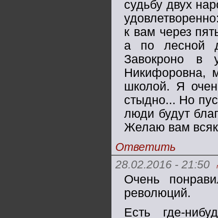
судьбу двух нар
удовлетворенно:
к вам через пят
а по лесной д
Завокроно в 
Никифоровна, м
школой. Я очен
стыдно... Но пу
люди будут благ
Желаю вам всяк
Ответить
28.02.2016 - 21:50
Очень понрави
революций.
Есть где-ниб