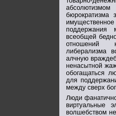
товарно-дене
абсолютизмом 
бюрократизма 
имущественно
поддержания 
всеобщей бедно
отношений к
либерализма в
алчную враждеб
ненасытной жаж
обогащаться л
для поддержани
между сверх бо
Люди фанатично
виртуальные 
волшебством не