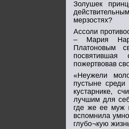
Золушек принц
действительн
мерзостях?
Ассоли противо
– Мария Нар
Платоновым св
посвятившая
пожертвовав сво
«Неужели моло
пустыне среди 
кустарнике, сч
лучшим для себ
где же ее муж 
вспомнила умно
глубо¬кую жизн