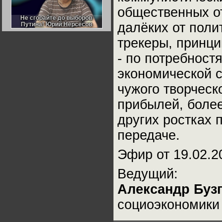
Германии:
общественных от
парламентская
демократия или
Не сгорайте до выборов
Не сгорайте до выборов
диктатура
далёких от поли
Путина! Юрий Нерсесов
Путина! Юрий Нерсесов
пролетариата?
Деятельность
Хрущёва в 50-е годы.
трекеры, принци
Владимир Соловейчик
- по потребност
Какова цена победы
экономической с
СССР в Великой
Отечественной? Олег
Двуреченский о
чужого творческ
потерянной
революционности
прибылей, более
других ростках 
передаче.
Эфир от 19.02.2
Ведущий:
Александр Буз
социоэкономик