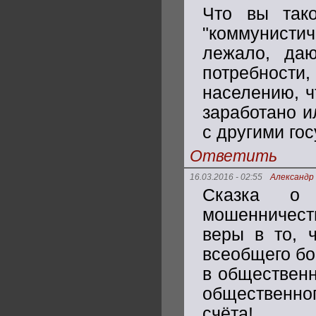
Что вы тако
"коммунист
лежало, да
потребности,
населению, ч
заработано и
с другими го
Ответить
16.03.2016 - 02:55
Александр
Сказка о 
мошенничес
веры в то, 
всеобщего бог
в общественн
общественног
счёта!