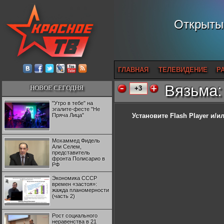
Открытый
ГЛАВНАЯ
ТЕЛЕВИДЕНИЕ
Р
Вязьма:
НОВОЕ СЕГОДНЯ
+3
"Утро в тебе" на
эгалите-фесте "Не
Пряча Лица"
Установите Flash Player
и/ил
Мохаммед Фидель
Али Селем,
представитель
фронта Полисарио в
РФ
Экономика СССР
времен «застоя»:
жажда планомерности
(часть 2)
Рост социального
неравенства в 21