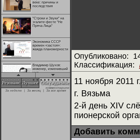
веке: причины и
последствия
"Строки и Звуки" на
эгалите-фесте "Не
Пряча Лица"
Экономика СССР
времен «застоя»:
жажда планомерности
Опубликовано:
1
Классификация:
Владимир Шухов:
инженер, изменивший
мир
11 ноября 2011 г
Резонанс
Лучшее
Обсуждаемое
комментариев:
"Аркадий Коц" на
За неделю
|
За месяц
|
За все время
г. Вязьма
эгалите-фесте "Не
Пряча Лица"
2-й день XIV сл
Контрапункты
пионерской орга
глобализации:
геополитэкономическ
ий анализ
Добавить комм
100 лет Ноябрьской
революции в