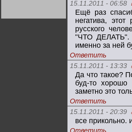
15.11.2011 - 06:58
Германии:
парламентская
демократия или
Ещё раз спаси
диктатура
пролетариата?
Деятельность
негатива, этот
Хрущёва в 50-е годы.
Владимир Соловейчик
русского челов
"ЧТО ДЕЛАТЬ". 
Какова цена победы
именно за ней б
СССР в Великой
Отечественной? Олег
Двуреченский о
Ответить
потерянной
революционности
15.11.2011 - 13:33
Да что такое? П
буд-то хорошо
заметно это тол
Ответить
15.11.2011 - 20:39
все прикольно. 
Ответить