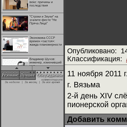
веке: причины и
последствия
"Строки и Звуки" на
эгалите-фесте "Не
Пряча Лица"
Экономика СССР
времен «застоя»:
жажда планомерности
Опубликовано:
1
Классификация:
Владимир Шухов:
инженер, изменивший
мир
11 ноября 2011 г
Резонанс
Лучшее
Обсуждаемое
комментариев:
"Аркадий Коц" на
За неделю
|
За месяц
|
За все время
г. Вязьма
эгалите-фесте "Не
Пряча Лица"
2-й день XIV сл
Контрапункты
пионерской орга
глобализации:
геополитэкономическ
ий анализ
Добавить комм
100 лет Ноябрьской
революции в