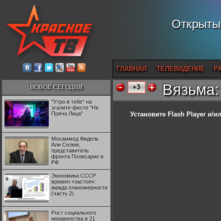
Открытый
ГЛАВНАЯ
ТЕЛЕВИДЕНИЕ
Р
Вязьма:
НОВОЕ СЕГОДНЯ
+3
"Утро в тебе" на
эгалите-фесте "Не
Пряча Лица"
Установите Flash Player
и/ил
Мохаммед Фидель
Али Селем,
представитель
фронта Полисарио в
РФ
Экономика СССР
времен «застоя»:
жажда планомерности
(часть 2)
Рост социального
неравенства в 21