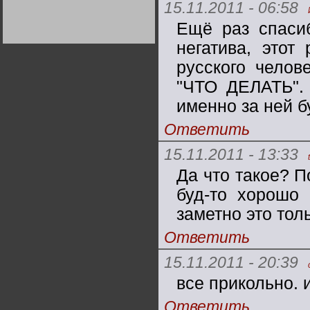
15.11.2011 - 06:58
Германии:
парламентская
демократия или
Ещё раз спаси
диктатура
пролетариата?
Деятельность
негатива, этот
Хрущёва в 50-е годы.
Владимир Соловейчик
русского челов
"ЧТО ДЕЛАТЬ". 
Какова цена победы
именно за ней б
СССР в Великой
Отечественной? Олег
Двуреченский о
Ответить
потерянной
революционности
15.11.2011 - 13:33
Да что такое? П
буд-то хорошо
заметно это тол
Ответить
15.11.2011 - 20:39
все прикольно. 
Ответить