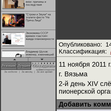
веке: причины и
последствия
"Строки и Звуки" на
эгалите-фесте "Не
Пряча Лица"
Экономика СССР
времен «застоя»:
жажда планомерности
Опубликовано:
1
Классификация:
Владимир Шухов:
инженер, изменивший
мир
11 ноября 2011 г
Резонанс
Лучшее
Обсуждаемое
комментариев:
"Аркадий Коц" на
За неделю
|
За месяц
|
За все время
г. Вязьма
эгалите-фесте "Не
Пряча Лица"
2-й день XIV сл
Контрапункты
пионерской орга
глобализации:
геополитэкономическ
ий анализ
Добавить комм
100 лет Ноябрьской
революции в