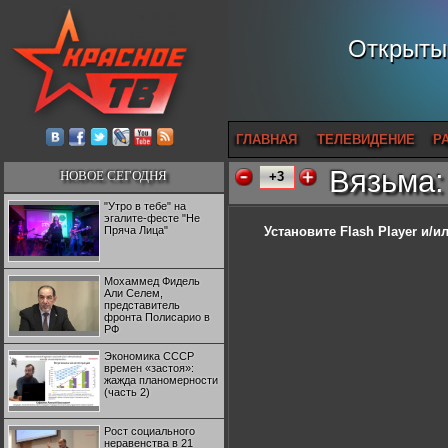
Открытый
ГЛАВНАЯ
ТЕЛЕВИДЕНИЕ
Р
Вязьма:
НОВОЕ СЕГОДНЯ
+3
"Утро в тебе" на
эгалите-фесте "Не
Пряча Лица"
Установите Flash Player
и/ил
Мохаммед Фидель
Али Селем,
представитель
фронта Полисарио в
РФ
Экономика СССР
времен «застоя»:
жажда планомерности
(часть 2)
Рост социального
неравенства в 21