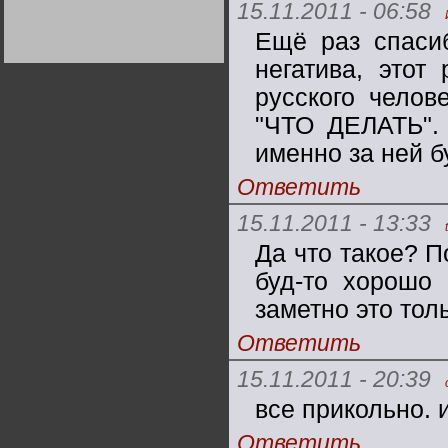
15.11.2011 - 06:58
Германии:
парламентская
демократия или
Ещё раз спаси
диктатура
пролетариата?
Деятельность
негатива, этот
Хрущёва в 50-е годы.
Владимир Соловейчик
русского челов
"ЧТО ДЕЛАТЬ". 
Какова цена победы
именно за ней б
СССР в Великой
Отечественной? Олег
Двуреченский о
Ответить
потерянной
революционности
15.11.2011 - 13:33
Да что такое? П
буд-то хорошо
заметно это тол
Ответить
15.11.2011 - 20:39
все прикольно. 
Ответить