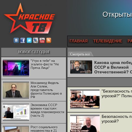
Открытый
ГЛАВНАЯ
ТЕЛЕВИДЕНИЕ
Р
НОВОЕ СЕГОДНЯ
Смотреть все
"Утро в тебе" на
Какова цена поб
эгалите-фесте "Не
СССР в Великой
Пряча Лица"
Отечественной? 
Двуреченский о
потерянной
Мохаммед Фидель
революционност
Али Селем,
представитель
"Безопасность 
фронта Полисарио в
угрозой?" Полн
РФ
Экономика СССР
времен «застоя»:
жажда планомерности
(часть 2)
Безопасность п
угрозой?
Рост социального
неравенства в 21