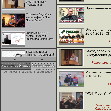
веке: причины и
последствия
Приглашение н
"Строки и Звуки" на
эгалите-фесте "Не
Пряча Лица"
Экстренная пр
Экономика СССР
26.04.2013 (СП
времен «застоя»:
жажда планомерности
Р
Съезд рабочих 
Владимир Шухов:
Выступления де
инженер, изменивший
мир
,
Репортажи
Резонанс
Лучшее
Обсуждаемое
комментариев:
"Аркадий Коц" на
Митинг за смен
За неделю
|
За месяц
|
За все время
эгалите-фесте "Не
7.10.2012)
Пряча Лица"
Р
Контрапункты
глобализации:
"РОТ Фронт". М
геополитэкономическ
ий анализ
Репортаж
100 лет Ноябрьской
Стаббз А.
революции в